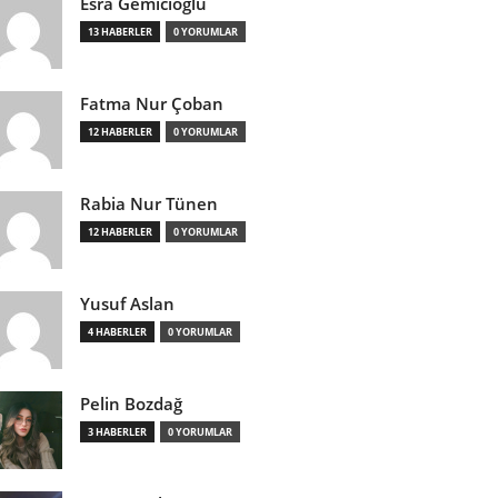
Esra Gemicioğlu
13 HABERLER
0 YORUMLAR
Fatma Nur Çoban
12 HABERLER
0 YORUMLAR
Rabia Nur Tünen
12 HABERLER
0 YORUMLAR
Yusuf Aslan
4 HABERLER
0 YORUMLAR
Pelin Bozdağ
3 HABERLER
0 YORUMLAR