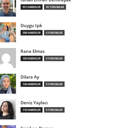
931 HABERLER
45 YORUMLAR
Duygu Işık
208 HABERLER
0 YORUMLAR
Rana Elmas
150 HABERLER
0 YORUMLAR
Dilara Ay
136 HABERLER
0 YORUMLAR
Deniz Yaylacı
118 HABERLER
0 YORUMLAR