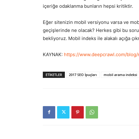
içeriğe odaklanma bunların hepsi kritiktir.
Eğer sitenizin mobil versiyonu varsa ve mob
geçişlerinde ne olacak? Herkes gibi bu sor
bekliyoruz. Mobil indeks ile alakalı açığa ç
KAYNAK:
https://www.deepcrawl.com/blog/
ETIKETLER
2017 SEO İpuçları
mobil arama indeksi