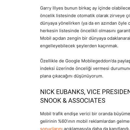
Garry Illyes bunun birkaç ay içinde olabilec
öncelik listesinde otomatik olarak zirveye çı
dünyaya yönelirken (ya da en azından öyle o
herkesin listesinde öncelikli olmasını garan
Mobil açıdan zengin bir dünyaya odaklanarak,
engelleyebilecek şeylerden kaçınmak.
Özellikle de Google Mobilegeddon’da paylaş
indeksi üzerinde önceliği vermesi durumund
plana çıkacağını düşünüyorum.
NICK EUBANKS, VICE PRESIDEN
SNOOK & ASSOCIATES
Mobil trafik endişe verici bir oranda büyüm
gelirinin %60’ının mobil reklamlardan gelme
sonuçlarını
açıklamasıyla daha da kanıtlandı.