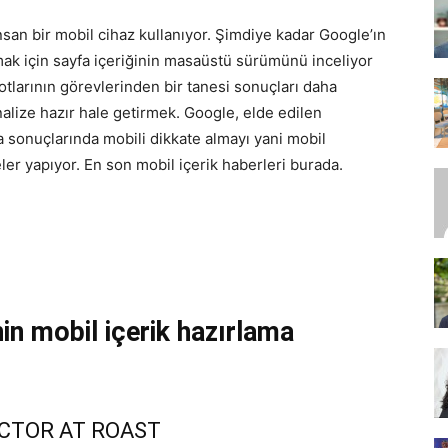
n bir mobil cihaz kullanıyor. Şimdiye kadar Google’ın
lamak için sayfa içeriğinin masaüstü sürümünü inceliyor
SEO,
tlarının görevlerinden bir tanesi sonuçları daha
nalize hazır hale getirmek. Google, elde edilen
ma sonuçlarında mobili dikkate almayı yani mobil
er yapıyor. En son mobil içerik haberleri burada.
SEM,
in mobil içerik hazırlama
ASO,
ECTOR AT ROAST