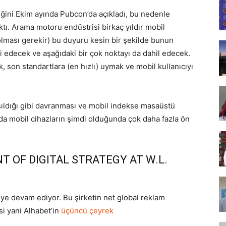
Tasarım,
eğini Ekim ayında Pubcon’da açıkladı, bu nedenle
ktı.
Arama motoru endüstrisi birkaç yıldır mobil
lması gerekir) bu duyuru kesin bir şekilde bunun
ti edecek ve aşağıdaki bir çok noktayı da dahil edecek.
 son standartlara (en hızlı) uymak ve mobil kullanıcıyı
UI/UX
ıldığı gibi davranması ve mobil indekse masaüstü
a mobil cihazların şimdi olduğunda çok daha fazla ön
T OF DIGITAL STRATEGY AT W.L.
eye devam ediyor. Bu şirketin net global reklam
si yani Alhabet’in
üçüncü çeyrek