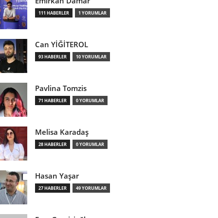
Emirkan Damar
111 HABERLER
1 YORUMLAR
Can YİĞİTEROL
93 HABERLER
10 YORUMLAR
Pavlina Tomzis
71 HABERLER
0 YORUMLAR
Melisa Karadaş
28 HABERLER
0 YORUMLAR
Hasan Yaşar
27 HABERLER
49 YORUMLAR