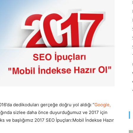
Optimizasyonu
ve
Pazarlaması
016’da dedikoduları gerçeğe doğru yol aldığı “
Google,
lığında sizlee daha önce duyurduğumuz ve 2017 için
–
deks ve başlığımız 2017 SEO İpuçları:Mobil İndekse Hazır