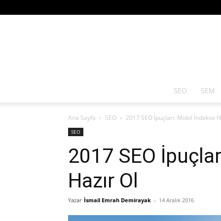
SEO
SEM
Ana Sayfa
SEO
2017 SEO İpuçları: Mobil İndekse H
SEO
2017 SEO İpuçlar
Hazır Ol
Yazar
İsmail Emrah Demirayak
-
14 Aralık 2016