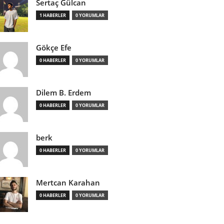
Sertaç Gülcan
1 HABERLER
0 YORUMLAR
Gökçe Efe
0 HABERLER
0 YORUMLAR
Dilem B. Erdem
0 HABERLER
0 YORUMLAR
berk
0 HABERLER
0 YORUMLAR
Mertcan Karahan
0 HABERLER
0 YORUMLAR