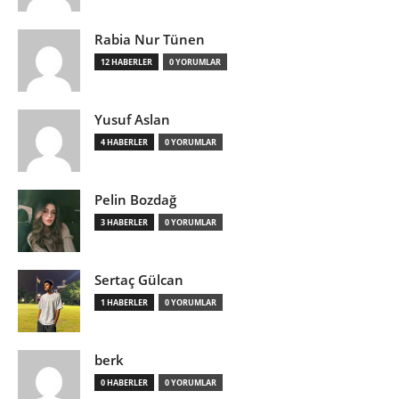
Rabia Nur Tünen
12 HABERLER
0 YORUMLAR
Yusuf Aslan
4 HABERLER
0 YORUMLAR
Pelin Bozdağ
3 HABERLER
0 YORUMLAR
Sertaç Gülcan
1 HABERLER
0 YORUMLAR
berk
0 HABERLER
0 YORUMLAR