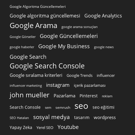
Google Algoritma Güncellemeleri
Google algoritma güncellemesi
Google Analytics
Google Arama
google arama sonuçları
Google Güncellemeleri
Google Görseller
Google My Business
google news
google haberler
Google Search
Google Search Console
Google sıralama kriterleri
Google Trends
influencer
instagram
içerik pazarlaması
influencer marketing
john mueller
Pazarlama
Pinterest
reklam
seo
Search Console
seo eğitimi
semrush
sem
sosyal medya
wordpress
tasarım
SEO Hataları
Youtube
Yapay Zeka
Yerel SEO