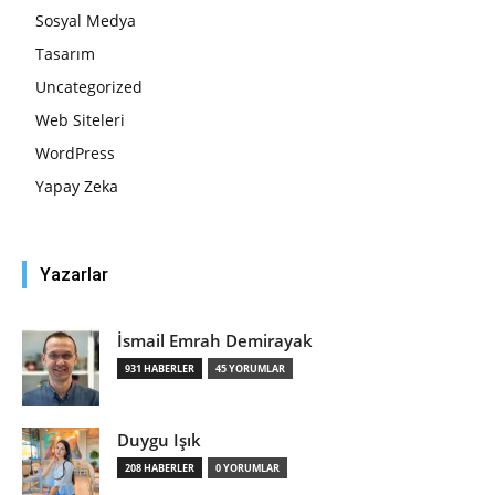
Sosyal Medya
Tasarım
Uncategorized
Web Siteleri
WordPress
Yapay Zeka
Yazarlar
İsmail Emrah Demirayak
931 HABERLER
45 YORUMLAR
Duygu Işık
208 HABERLER
0 YORUMLAR