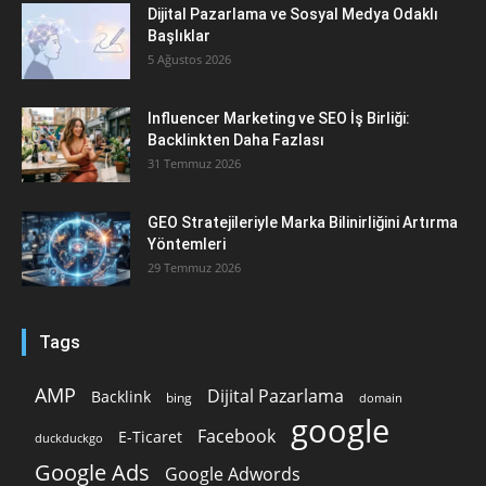
Dijital Pazarlama ve Sosyal Medya Odaklı
Başlıklar
5 Ağustos 2026
Influencer Marketing ve SEO İş Birliği:
Backlinkten Daha Fazlası
31 Temmuz 2026
GEO Stratejileriyle Marka Bilinirliğini Artırma
Yöntemleri
29 Temmuz 2026
Tags
AMP
Dijital Pazarlama
Backlink
bing
domain
google
Facebook
E-Ticaret
duckduckgo
Google Ads
Google Adwords