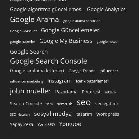
Google algoritma güncellemesi
Google Analytics
Google Arama
google arama sonuçları
Google Güncellemeleri
Google Görseller
Google My Business
google news
google haberler
Google Search
Google Search Console
Google sıralama kriterleri
Google Trends
influencer
instagram
içerik pazarlaması
influencer marketing
john mueller
Pazarlama
Pinterest
reklam
seo
Search Console
seo eğitimi
semrush
sem
sosyal medya
wordpress
tasarım
SEO Hataları
Youtube
Yapay Zeka
Yerel SEO