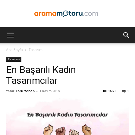
Arama
Ana Sayfa
Tasarım
Tasarım
Motoru
En Başarılı Kadın
Tasarımcılar
Yazar
Ebru Yenen
-
1 Kasım 2018
1660
1
Optimizasyonu
ve