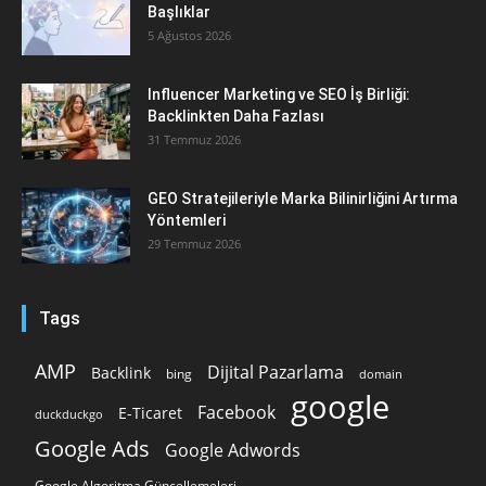
Başlıklar
5 Ağustos 2026
Influencer Marketing ve SEO İş Birliği:
Backlinkten Daha Fazlası
31 Temmuz 2026
GEO Stratejileriyle Marka Bilinirliğini Artırma
Yöntemleri
29 Temmuz 2026
Tags
AMP
Dijital Pazarlama
Backlink
bing
domain
google
Facebook
E-Ticaret
duckduckgo
Google Ads
Google Adwords
Google Algoritma Güncellemeleri