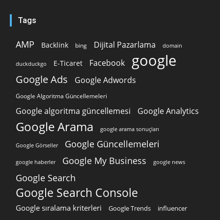
Tags
AMP
Dijital Pazarlama
Backlink
bing
domain
google
Facebook
E-Ticaret
duckduckgo
Google Ads
Google Adwords
Google Algoritma Güncellemeleri
Google algoritma güncellemesi
Google Analytics
Google Arama
google arama sonuçları
Google Güncellemeleri
Google Görseller
Google My Business
google news
google haberler
Google Search
Google Search Console
Google sıralama kriterleri
Google Trends
influencer