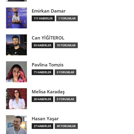
Emirkan Damar
111 HABERLER
1 YORUMLAR
Can YİĞİTEROL
93 HABERLER
10 YORUMLAR
Pavlina Tomzis
71 HABERLER
0 YORUMLAR
Melisa Karadaş
28 HABERLER
0 YORUMLAR
Hasan Yaşar
27 HABERLER
49 YORUMLAR