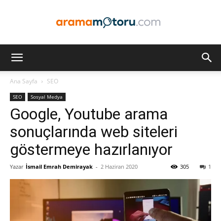
Arama
Ana Sayfa
SEO
SEO
Sosyal Medya
Motoru
Google, Youtube arama
sonuçlarında web siteleri
göstermeye hazırlanıyor
Optimizasyonu
Yazar
İsmail Emrah Demirayak
-
2 Haziran 2020
305
1
ve