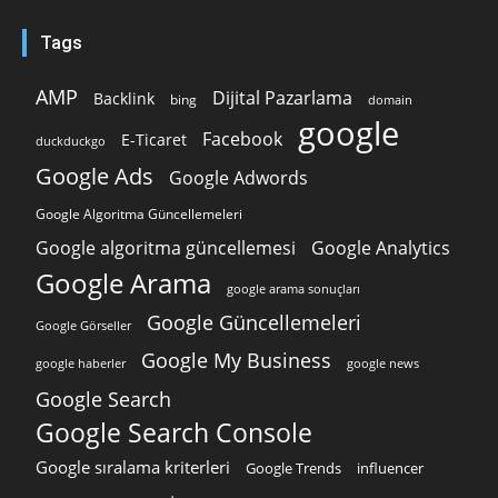
Tags
AMP
Dijital Pazarlama
Backlink
bing
domain
google
Facebook
E-Ticaret
duckduckgo
Google Ads
Google Adwords
Google Algoritma Güncellemeleri
Google algoritma güncellemesi
Google Analytics
Google Arama
google arama sonuçları
Google Güncellemeleri
Google Görseller
Google My Business
google news
google haberler
Google Search
Google Search Console
Google sıralama kriterleri
Google Trends
influencer