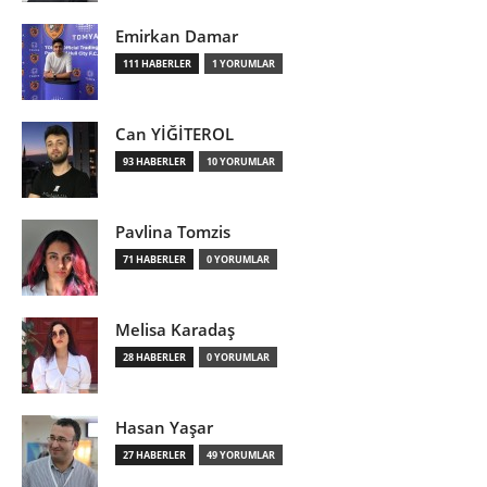
Emirkan Damar
111 HABERLER
1 YORUMLAR
Can YİĞİTEROL
93 HABERLER
10 YORUMLAR
Pavlina Tomzis
71 HABERLER
0 YORUMLAR
Melisa Karadaş
28 HABERLER
0 YORUMLAR
Hasan Yaşar
27 HABERLER
49 YORUMLAR