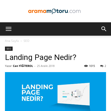
Arama
Ana Sayfa
SEO
SEO
Motoru
Landing Page Nedir?
Yazar
Can YİĞİTEROL
-
25 Aralık 2018
1015
2
Optimizasyonu
ve