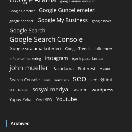
google arama sonuçları
Google Güncellemeleri
Google Görseller
Google My Business
google news
google haberler
Google Search
Google Search Console
Google sıralama kriterleri
Google Trends
influencer
instagram
içerik pazarlaması
influencer marketing
john mueller
Pazarlama
Pinterest
reklam
seo
Search Console
seo eğitimi
semrush
sem
sosyal medya
wordpress
tasarım
SEO Hataları
Youtube
Yapay Zeka
Yerel SEO
Archives