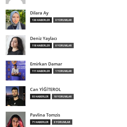
Dilara Ay
136 HABERLER
0 YORUMLAR
Deniz Yaylacı
118 HABERLER
0 YORUMLAR
Emirkan Damar
111 HABERLER
1 YORUMLAR
Can YİĞİTEROL
93 HABERLER
10 YORUMLAR
Pavlina Tomzis
71 HABERLER
0 YORUMLAR