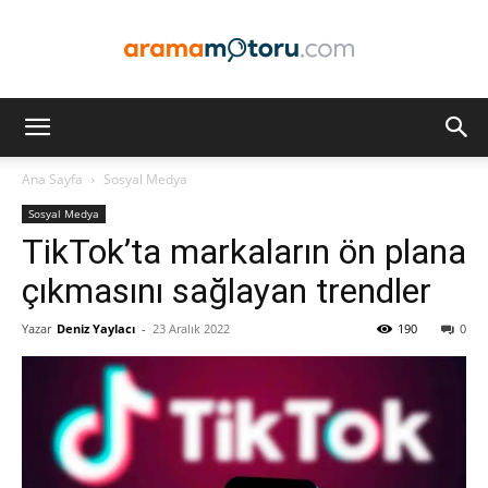
Arama
Ana Sayfa
Sosyal Medya
Sosyal Medya
Motoru
TikTok’ta markaların ön plana
çıkmasını sağlayan trendler
Yazar
Deniz Yaylacı
-
23 Aralık 2022
190
0
Optimizasyonu
ve