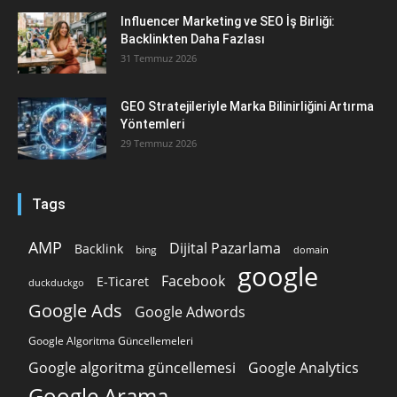
Influencer Marketing ve SEO İş Birliği:
Backlinkten Daha Fazlası
31 Temmuz 2026
GEO Stratejileriyle Marka Bilinirliğini Artırma
Yöntemleri
29 Temmuz 2026
Tags
AMP
Dijital Pazarlama
Backlink
bing
domain
google
Facebook
E-Ticaret
duckduckgo
Google Ads
Google Adwords
Google Algoritma Güncellemeleri
Google algoritma güncellemesi
Google Analytics
Google Arama