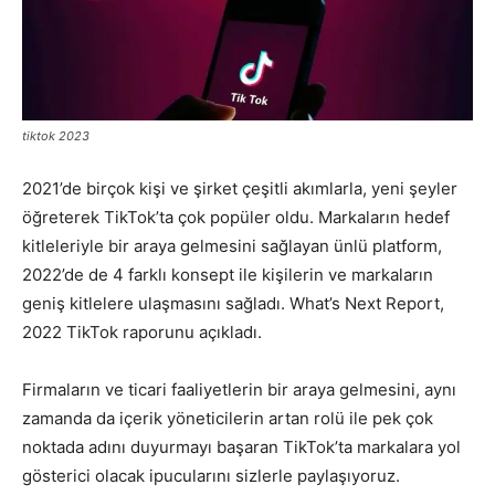
Pazarlaması
tiktok 2023
–
2021’de birçok kişi ve şirket çeşitli akımlarla, yeni şeyler
öğreterek TikTok’ta çok popüler oldu. Markaların hedef
SEO,
kitleleriyle bir araya gelmesini sağlayan ünlü platform,
2022’de de 4 farklı konsept ile kişilerin ve markaların
geniş kitlelere ulaşmasını sağladı. What’s Next Report,
2022 TikTok raporunu açıkladı.
SEM,
Firmaların ve ticari faaliyetlerin bir araya gelmesini, aynı
zamanda da içerik yöneticilerin artan rolü ile pek çok
ASO,
noktada adını duyurmayı başaran TikTok’ta markalara yol
gösterici olacak ipucularını sizlerle paylaşıyoruz.