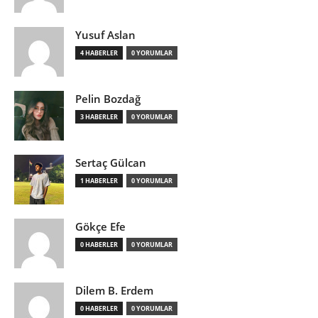
Yusuf Aslan
4 HABERLER
0 YORUMLAR
Pelin Bozdağ
3 HABERLER
0 YORUMLAR
Sertaç Gülcan
1 HABERLER
0 YORUMLAR
Gökçe Efe
0 HABERLER
0 YORUMLAR
Dilem B. Erdem
0 HABERLER
0 YORUMLAR