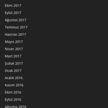
Ekim 2017
Eylül 2017
Ağustos 2017
Temmuz 2017
Haziran 2017
Mayıs 2017
Nisan 2017
Mart 2017
Şubat 2017
Ocak 2017
Aralık 2016
Kasım 2016
Ekim 2016
Eylül 2016
Ağustos 2016