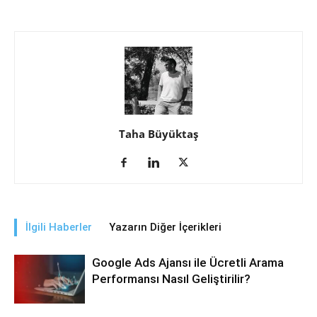
Taha Büyüktaş
İlgili Haberler
Yazarın Diğer İçerikleri
Google Ads Ajansı ile Ücretli Arama
Performansı Nasıl Geliştirilir?