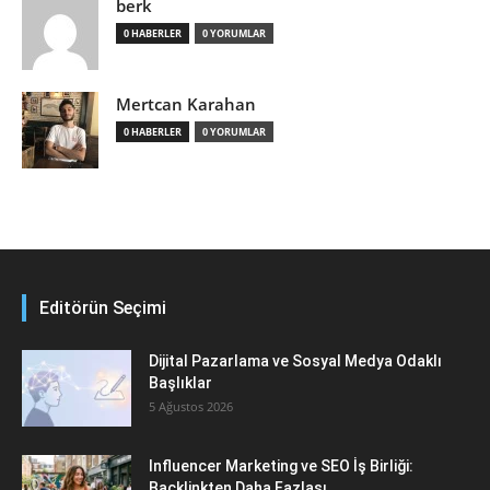
berk
0 HABERLER
0 YORUMLAR
Mertcan Karahan
0 HABERLER
0 YORUMLAR
Editörün Seçimi
Dijital Pazarlama ve Sosyal Medya Odaklı
Başlıklar
5 Ağustos 2026
Influencer Marketing ve SEO İş Birliği:
Backlinkten Daha Fazlası