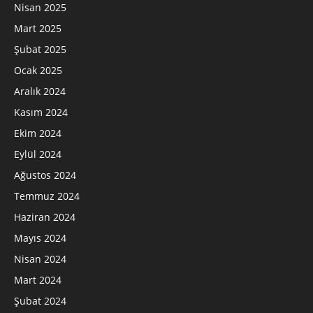
Nisan 2025
Mart 2025
Şubat 2025
Ocak 2025
Aralık 2024
Kasım 2024
Ekim 2024
Eylül 2024
Ağustos 2024
Temmuz 2024
Haziran 2024
Mayıs 2024
Nisan 2024
Mart 2024
Şubat 2024