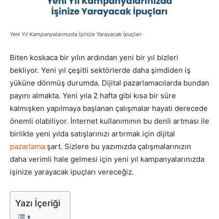
Pazarlaması
Yeni Yıl Kampanyalarınızda İşinize Yarayacak İpuçları
Biten koskaca bir yılın ardından yeni bir yıl bizleri
–
bekliyor. Yeni yıl çeşitli sektörlerde daha şimdiden iş
yüküne dönmüş durumda. Dijital pazarlamacılarda bundan
payını almakta. Yeni yıla 2 hafta gibi kısa bir süre
SEO,
kalmışken yapılmaya başlanan çalışmalar hayati derecede
önemli olabiliyor. İnternet kullanımının bu denli artması ile
birlikte yeni yılda satışlarınızı artırmak için dijital
pazarlama
şart. Sizlere bu yazımızda çalışmalarınızın
SEM,
daha verimli hale gelmesi için yeni yıl kampanyalarınızda
işinize yarayacak ipuçları vereceğiz.
ASO,
Yazı İçeriği