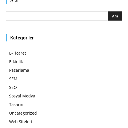
Ara
Kategoriler
E-Ticaret
Etkinlik
Pazarlama
SEM
SEO
Sosyal Medya
Tasarım
Uncategorized
Web Siteleri