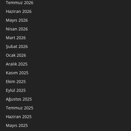
Temmuz 2026
Haziran 2026
Mayıs 2026
Nisan 2026
Mart 2026
Şubat 2026
Ocak 2026
Aralık 2025
Kasım 2025
Ekim 2025
Eylül 2025
Ağustos 2025
Temmuz 2025
Haziran 2025
Mayıs 2025