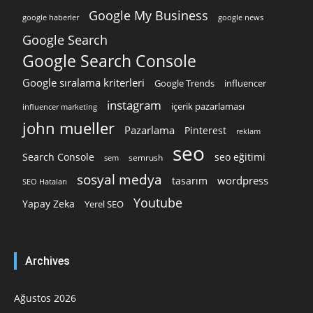
Google My Business
google news
google haberler
Google Search
Google Search Console
Google sıralama kriterleri
Google Trends
influencer
instagram
içerik pazarlaması
influencer marketing
john mueller
Pazarlama
Pinterest
reklam
seo
Search Console
seo eğitimi
semrush
sem
sosyal medya
wordpress
tasarım
SEO Hataları
Youtube
Yapay Zeka
Yerel SEO
Archives
Ağustos 2026