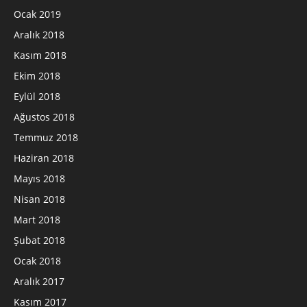
Ocak 2019
Aralık 2018
Kasım 2018
Ekim 2018
Eylül 2018
Ağustos 2018
Temmuz 2018
Haziran 2018
Mayıs 2018
Nisan 2018
Mart 2018
Şubat 2018
Ocak 2018
Aralık 2017
Kasım 2017