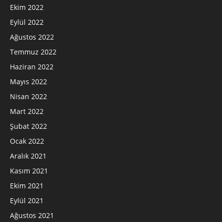
Ekim 2022
Eylül 2022
Ağustos 2022
Temmuz 2022
Haziran 2022
Mayıs 2022
Nisan 2022
Mart 2022
Şubat 2022
Ocak 2022
Aralık 2021
Kasım 2021
Ekim 2021
Eylül 2021
Ağustos 2021