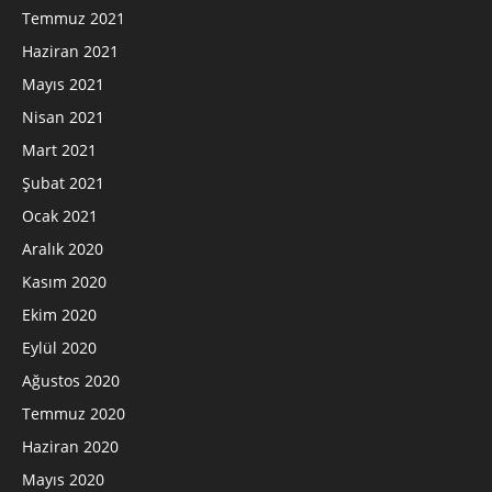
Temmuz 2021
Haziran 2021
Mayıs 2021
Nisan 2021
Mart 2021
Şubat 2021
Ocak 2021
Aralık 2020
Kasım 2020
Ekim 2020
Eylül 2020
Ağustos 2020
Temmuz 2020
Haziran 2020
Mayıs 2020