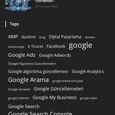
Yöntemleri
29 Temmuz 2026
Tags
AMP
Dijital Pazarlama
Backlink
bing
domain
google
Facebook
E-Ticaret
duckduckgo
Google Ads
Google Adwords
Google Algoritma Güncellemeleri
Google algoritma güncellemesi
Google Analytics
Google Arama
google arama sonuçları
Google Güncellemeleri
Google Görseller
Google My Business
google news
google haberler
Google Search
Google Search Console