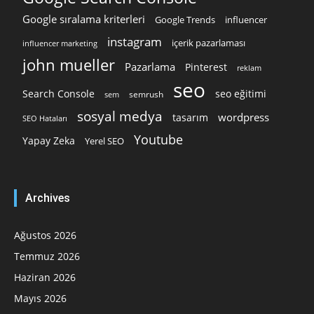
Google sıralama kriterleri
Google Trends
influencer
instagram
içerik pazarlaması
influencer marketing
john mueller
Pazarlama
Pinterest
reklam
seo
Search Console
seo eğitimi
semrush
sem
sosyal medya
wordpress
tasarım
SEO Hataları
Youtube
Yapay Zeka
Yerel SEO
Archives
Ağustos 2026
Temmuz 2026
Haziran 2026
Mayıs 2026