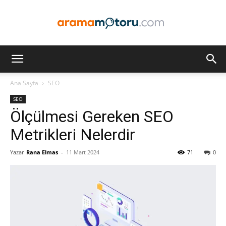
Arama
Ana Sayfa
SEO
SEO
Motoru
Ölçülmesi Gereken SEO
Metrikleri Nelerdir
Yazar
Rana Elmas
-
11 Mart 2024
71
0
Optimizasyonu
ve