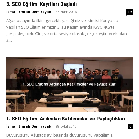
3. SEO Eğitimi Kayıtları Başladı
İsmail Emrah Demirayak
-
26 Ekim 2016
19
Ağustos ayında ilkini gerçekleştirdiğimiz ve ikincisi Konya'da
yapılan SEO Eğitimlerimizin 3.'sü Kasım ayında KWORKS'te
gerçekleşecek. Giriş ve orta seviye olarak gerçekleştirilecek olan
3....
1. SEO Eğitimi Ardından Katılımcılar ve Paylaştıkları
İsmail Emrah Demirayak
-
28 Eylül 2016
0
Duyurusunu Ağustos ayı başında duyurusunu yaptığımız