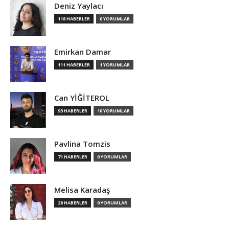
Deniz Yaylacı
118 HABERLER
0 YORUMLAR
Emirkan Damar
111 HABERLER
1 YORUMLAR
Can YİĞİTEROL
93 HABERLER
10 YORUMLAR
Pavlina Tomzis
71 HABERLER
0 YORUMLAR
Melisa Karadaş
28 HABERLER
0 YORUMLAR