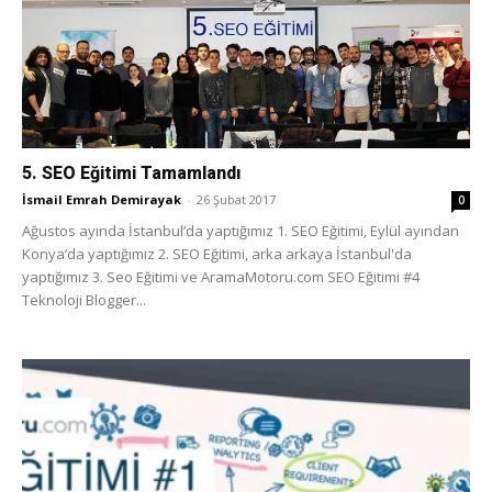
5. SEO Eğitimi Tamamlandı
İsmail Emrah Demirayak
-
26 Şubat 2017
0
Ağustos ayında İstanbul’da yaptığımız 1. SEO Eğitimi, Eylül ayından
Konya’da yaptığımız 2. SEO Eğitimi, arka arkaya İstanbul'da
yaptığımız 3. Seo Eğitimi ve AramaMotoru.com SEO Eğitimi #4
Teknoloji Blogger...