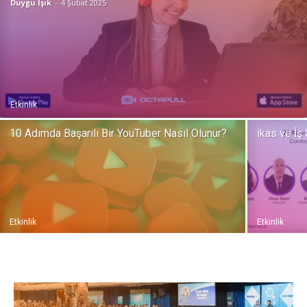
Duygu Işık
-
4 Şubat 2025
Pazarlaması
–
Etkinlik
10 Adımda Başarılı Bir YouTuber Nasıl Olunur?
ikas ve İş
SEO,
SEM,
Etkinlik
Etkinlik
ASO,