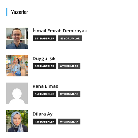
Yazarlar
İsmail Emrah Demirayak
931 HABERLER
45 YORUMLAR
Duygu Işık
208 HABERLER
0 YORUMLAR
Rana Elmas
150 HABERLER
0 YORUMLAR
Dilara Ay
136 HABERLER
0 YORUMLAR