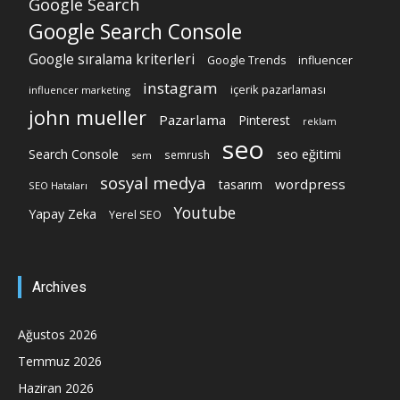
Google Search
Google Search Console
Google sıralama kriterleri
Google Trends
influencer
instagram
içerik pazarlaması
influencer marketing
john mueller
Pazarlama
Pinterest
reklam
seo
Search Console
seo eğitimi
semrush
sem
sosyal medya
wordpress
tasarım
SEO Hataları
Youtube
Yapay Zeka
Yerel SEO
Archives
Ağustos 2026
Temmuz 2026
Haziran 2026