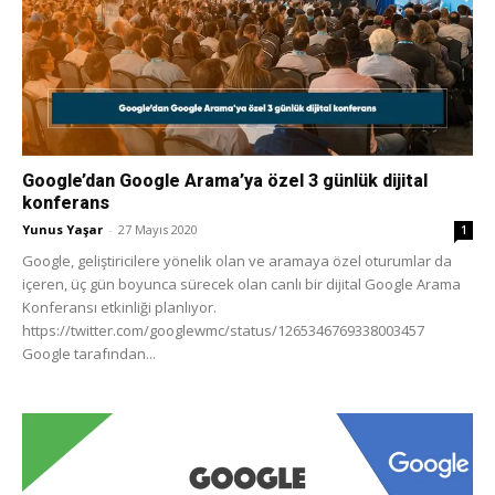
Tasarım,
UI/UX
Google’dan Google Arama’ya özel 3 günlük dijital
konferans
Yunus Yaşar
-
27 Mayıs 2020
1
Google, geliştiricilere yönelik olan ve aramaya özel oturumlar da
içeren, üç gün boyunca sürecek olan canlı bir dijital Google Arama
Konferansı etkinliği planlıyor.
https://twitter.com/googlewmc/status/1265346769338003457
Google tarafından...