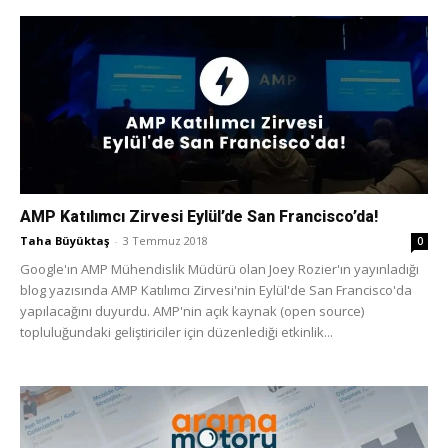
AMP Katılımcı Zirvesi Eylül’de San Francisco’da!
Taha Büyüktaş
-
3 Temmuz 2018
0
Google'ın AMP Mühendislik Müdürü olan Joey Rozier'ın yayınladığı
blog yazısında AMP Katılımcı Zirvesi'nin Eylül'de San Francisco'da
yapılacağını duyurdu. AMP'nin açık kaynak (open source)
topluluğundaki geliştiriciler için düzenlediği etkinlik...