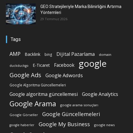
GEO Stratejileriyle Marka Bilinirliğini Artırma
Yöntemleri
29 Temmuz 2026
Tags
AMP
Dijital Pazarlama
Backlink
bing
domain
google
Facebook
E-Ticaret
duckduckgo
Google Ads
Google Adwords
Google Algoritma Güncellemeleri
Google algoritma güncellemesi
Google Analytics
Google Arama
google arama sonuçları
Google Güncellemeleri
Google Görseller
Google My Business
google news
google haberler