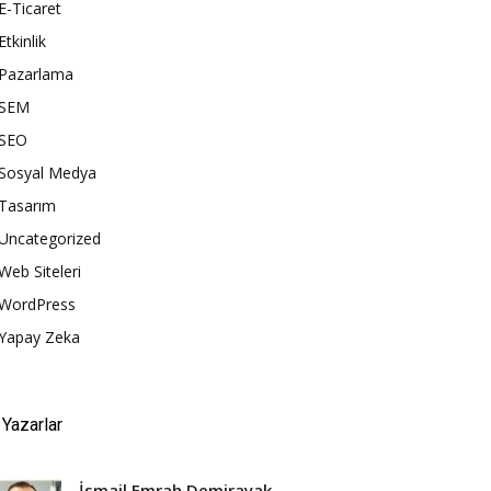
E-Ticaret
Etkinlik
Pazarlama
SEM
SEO
Sosyal Medya
Tasarım
Uncategorized
Web Siteleri
WordPress
Yapay Zeka
Yazarlar
İsmail Emrah Demirayak