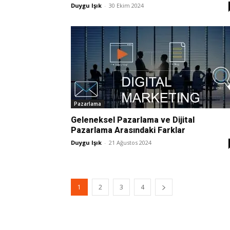
Duygu Işık
-
30 Ekim 2024
Pazarlama
Geleneksel Pazarlama ve Dijital
Pazarlama Arasındaki Farklar
Duygu Işık
-
21 Ağustos 2024
1
2
3
4