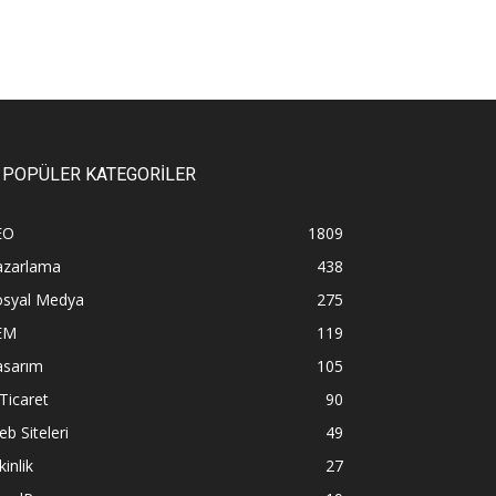
POPÜLER KATEGORİLER
EO
1809
azarlama
438
osyal Medya
275
EM
119
asarım
105
Ticaret
90
b Siteleri
49
kinlik
27