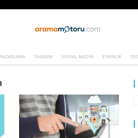
PAZARLAMA
TASARIM
SOSYAL MEDYA
ETKINLIK
SEO
Arama
a
Motoru