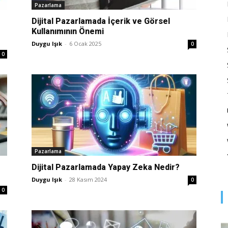
Optimizasyonu
Pazarlama
Dijital Pazarlamada İçerik ve Görsel
Kullanımının Önemi
Duygu Işık
-
6 Ocak 2025
0
0
ve
Pazarlaması
Pazarlama
Dijital Pazarlamada Yapay Zeka Nedir?
Duygu Işık
-
28 Kasım 2024
0
0
–