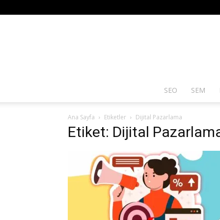
SEO
SEM
Ana Sayfa
Etiketler
Dijital Pazarlama
Etiket: Dijital Pazarlam