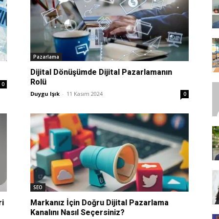
SEO,
Pazarlama
Dijital Dönüşümde Dijital Pazarlamanın
Rolü
0
Duygu Işık
-
11 Kasım 2024
0
SEM,
ASO,
SEO
ri
Markanız İçin Doğru Dijital Pazarlama
Kanalını Nasıl Seçersiniz?