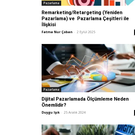
Pazarlama
Remarketing/Retargeting (Yeniden
Pazarlama) ve Pazarlama Çeşitleri ile
İlişkisi
Fatma Nur Çoban
-
2 Eylül 2025
Pazarlama
Dijital Pazarlamada Ölçümleme Neden
Önemlidir?
Duygu Işık
-
25 Aralık 2024