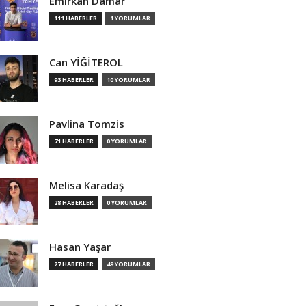
Emirkan Damar
111 HABERLER
1 YORUMLAR
Can YİĞİTEROL
93 HABERLER
10 YORUMLAR
Pavlina Tomzis
71 HABERLER
0 YORUMLAR
Melisa Karadaş
28 HABERLER
0 YORUMLAR
Hasan Yaşar
27 HABERLER
49 YORUMLAR