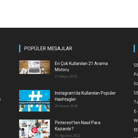
POPÜLER MESAJLAR
En Çok Kullanılan 21 Arama
S
Motoru
P
27 Mayıs 2016
S
S
Instagram’da Kullanılan Popüler
ı
Hashtagler
T
20 Kasım 2018
E-
We
Pinterest’ten Nasıl Para
Kazanılır?
Et
11 Ağustos 2022