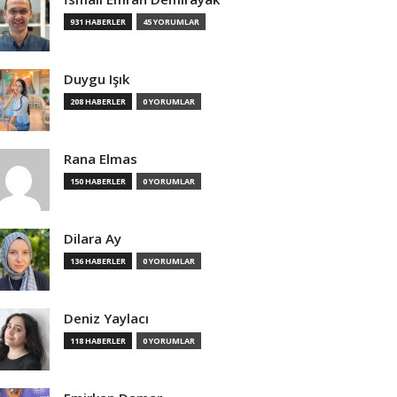
931 HABERLER
45 YORUMLAR
Duygu Işık
208 HABERLER
0 YORUMLAR
Rana Elmas
150 HABERLER
0 YORUMLAR
Dilara Ay
136 HABERLER
0 YORUMLAR
Deniz Yaylacı
118 HABERLER
0 YORUMLAR