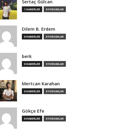
Sertaç Gülcan
1 HABERLER
0 YORUMLAR
Dilem B. Erdem
0 HABERLER
0 YORUMLAR
berk
0 HABERLER
0 YORUMLAR
Mertcan Karahan
0 HABERLER
0 YORUMLAR
Gökçe Efe
0 HABERLER
0 YORUMLAR