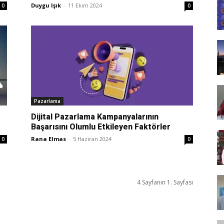
Duygu Işık
-
11 Ekim 2024
0
0
Tasarım,
UI/UX
Pazarlama
Dijital Pazarlama Kampanyalarının
Başarısını Olumlu Etkileyen Faktörler
Rana Elmas
-
5 Haziran 2024
0
0
4 Sayfanın 1. Sayfası