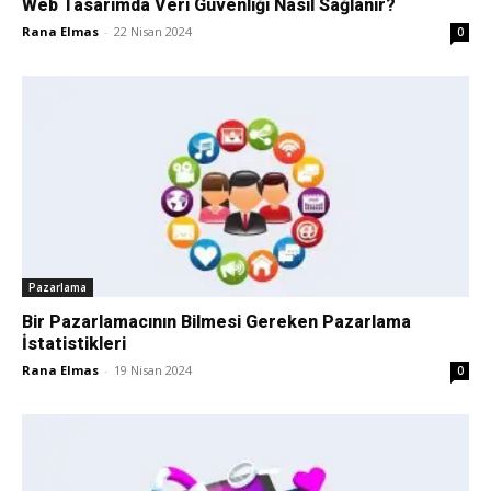
Web Tasarımda Veri Güvenliği Nasıl Sağlanır?
Rana Elmas
-
22 Nisan 2024
0
Pazarlama
Bir Pazarlamacının Bilmesi Gereken Pazarlama
İstatistikleri
Rana Elmas
-
19 Nisan 2024
0