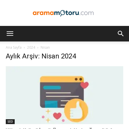
Arama
Ana Sayfa
2024
Nisan
Aylık Arşiv: Nisan 2024
Motoru
Optimizasyonu
ve
SEO