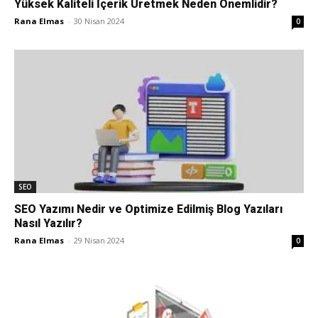
Yüksek Kaliteli İçerik Üretmek Neden Önemlidir?
Rana Elmas
-
30 Nisan 2024
0
Pazarlaması
–
SEO,
SEO
SEO Yazımı Nedir ve Optimize Edilmiş Blog Yazıları
SEM,
Nasıl Yazılır?
Rana Elmas
-
29 Nisan 2024
0
ASO,