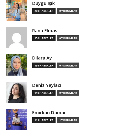
Duygu Işık
208 HABERLER
0 YORUMLAR
Rana Elmas
150 HABERLER
0 YORUMLAR
Dilara Ay
136 HABERLER
0 YORUMLAR
Deniz Yaylacı
118 HABERLER
0 YORUMLAR
Emirkan Damar
111 HABERLER
1 YORUMLAR