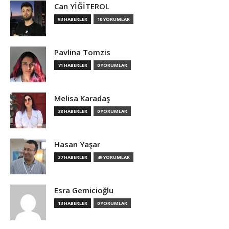
Can YİĞİTEROL
93 HABERLER
10 YORUMLAR
Pavlina Tomzis
71 HABERLER
0 YORUMLAR
Melisa Karadaş
28 HABERLER
0 YORUMLAR
Hasan Yaşar
27 HABERLER
49 YORUMLAR
Esra Gemicioğlu
13 HABERLER
0 YORUMLAR