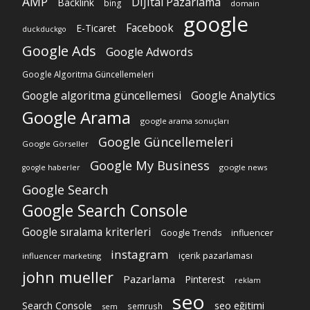
AMP
Dijital Pazarlama
Backlink
bing
domain
google
Facebook
E-Ticaret
duckduckgo
Google Ads
Google Adwords
Google Algoritma Güncellemeleri
Google algoritma güncellemesi
Google Analytics
Google Arama
google arama sonuçları
Google Güncellemeleri
Google Görseller
Google My Business
google news
google haberler
Google Search
Google Search Console
Google sıralama kriterleri
Google Trends
influencer
instagram
içerik pazarlaması
influencer marketing
john mueller
Pazarlama
Pinterest
reklam
seo
Search Console
seo eğitimi
semrush
sem