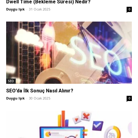
Dwell Time (Bekleme Süresi) Nedir?
Duygu Işık
-
31 Ocak 2025
0
Pazarlaması
–
SEO,
SEO
SEO’da İlk Sonuç Nasıl Alınır?
SEM,
Duygu Işık
-
30 Ocak 2025
0
ASO,