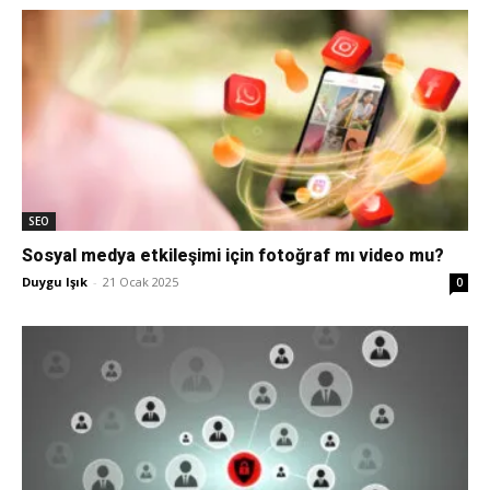
SEO
Sosyal medya etkileşimi için fotoğraf mı video mu?
Duygu Işık
-
21 Ocak 2025
0