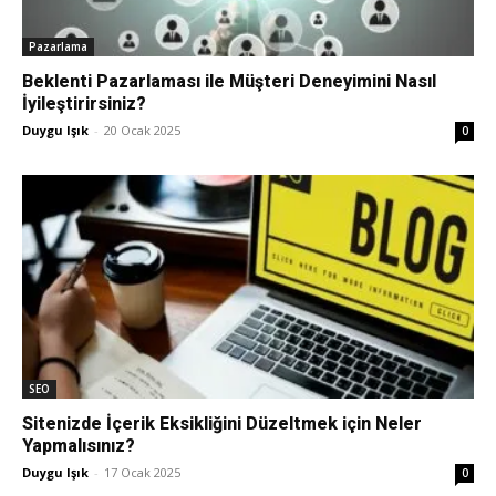
Pazarlama
Beklenti Pazarlaması ile Müşteri Deneyimini Nasıl
İyileştirirsiniz?
Duygu Işık
-
20 Ocak 2025
0
SEO
Sitenizde İçerik Eksikliğini Düzeltmek için Neler
Yapmalısınız?
Duygu Işık
-
17 Ocak 2025
0