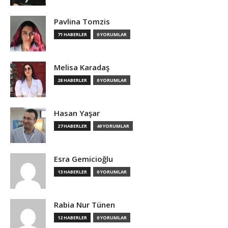
Pavlina Tomzis
71 HABERLER
0 YORUMLAR
Melisa Karadaş
28 HABERLER
0 YORUMLAR
Hasan Yaşar
27 HABERLER
49 YORUMLAR
Esra Gemicioğlu
13 HABERLER
0 YORUMLAR
Rabia Nur Tünen
12 HABERLER
0 YORUMLAR