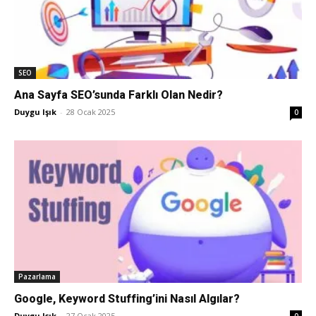
Tasarım,
SEO
UI/UX
Ana Sayfa SEO’sunda Farklı Olan Nedir?
Duygu Işık
-
28 Ocak 2025
0
Pazarlama
Google, Keyword Stuffing’ini Nasıl Algılar?
Duygu Işık
-
27 Ocak 2025
0