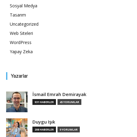
Sosyal Medya
Tasarım
Uncategorized
Web Siteleri
WordPress
Yapay Zeka
Yazarlar
İsmail Emrah Demirayak
931 HABERLER
45 YORUMLAR
Duygu Işık
208 HABERLER
0 YORUMLAR