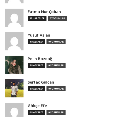
Fatma Nur Çoban
12 HABERLER
0 YORUMLAR
Yusuf Aslan
4 HABERLER
0 YORUMLAR
Pelin Bozdağ
3 HABERLER
0 YORUMLAR
Sertaç Gülcan
1 HABERLER
0 YORUMLAR
Gökçe Efe
0 HABERLER
0 YORUMLAR