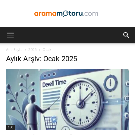
Arama
Ana Sayfa
2025
Ocak
Aylık Arşiv: Ocak 2025
Motoru
Optimizasyonu
ve
SEO