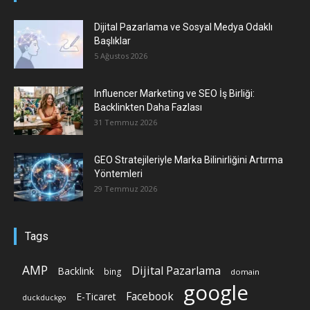
Dijital Pazarlama ve Sosyal Medya Odaklı
Başlıklar
5 Ağustos 2026
Influencer Marketing ve SEO İş Birliği:
Backlinkten Daha Fazlası
31 Temmuz 2026
GEO Stratejileriyle Marka Bilinirliğini Artırma
Yöntemleri
29 Temmuz 2026
Tags
AMP
Dijital Pazarlama
Backlink
bing
domain
google
Facebook
E-Ticaret
duckduckgo