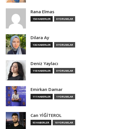
Rana Elmas
150 HABERLER
0 YORUMLAR
Dilara Ay
136 HABERLER
0 YORUMLAR
Deniz Yaylacı
118 HABERLER
0 YORUMLAR
Emirkan Damar
111 HABERLER
1 YORUMLAR
Can YİĞİTEROL
93 HABERLER
10 YORUMLAR