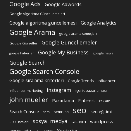
Google Ads
Google Adwords
Google Algoritma Güncellemeleri
Google algoritma güncellemesi
Google Analytics
Google Arama
google arama sonuçları
Google Güncellemeleri
Google Görseller
Google My Business
google news
google haberler
Google Search
Google Search Console
Google sıralama kriterleri
Google Trends
influencer
instagram
içerik pazarlaması
influencer marketing
john mueller
Pazarlama
Pinterest
reklam
seo
Search Console
seo eğitimi
semrush
sem
sosyal medya
wordpress
tasarım
SEO Hataları
Youtube