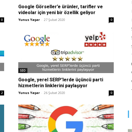
Optimizasyonu
Google Görseller’e ürünler, tarifler ve
videolar için yeni bir özellik geliyor
Yunus Yaşar
-
27 Şubat 2020
0
0
ve
SEO
Pazarlaması
Google, yerel SERP’lerde üçüncü parti
hizmetlerin linklerini paylaşıyor
Yunus Yaşar
-
26 Şubat 2020
2
0
–