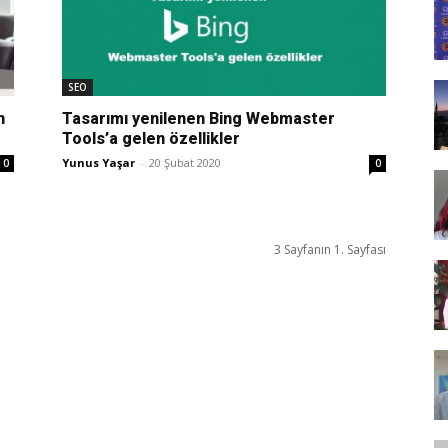
Tasarım,
SEO
n
Tasarımı yenilenen Bing Webmaster
Tools’a gelen özellikler
UI/UX
Yunus Yaşar
-
20 Şubat 2020
0
0
3 Sayfanın 1. Sayfası