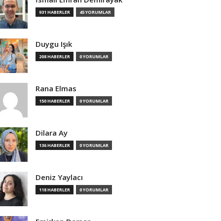
931 HABERLER
45 YORUMLAR
Duygu Işık
208 HABERLER
0 YORUMLAR
Rana Elmas
150 HABERLER
0 YORUMLAR
Dilara Ay
136 HABERLER
0 YORUMLAR
Deniz Yaylacı
118 HABERLER
0 YORUMLAR