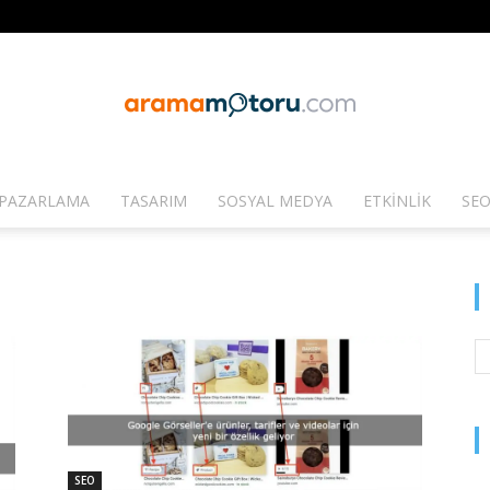
PAZARLAMA
TASARIM
SOSYAL MEDYA
ETKINLIK
SEO
Arama
Motoru
SEO