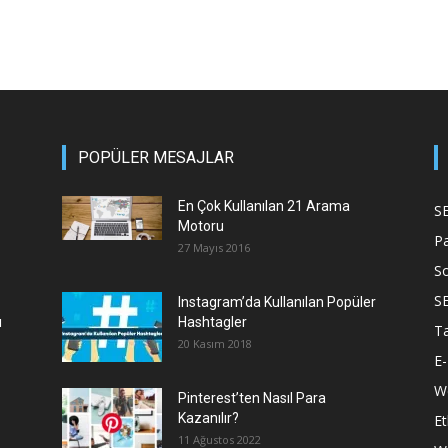
POPÜLER MESAJLAR
En Çok Kullanılan 21 Arama
S
Motoru
P
27 Mayıs 2016
S
S
Instagram’da Kullanılan Popüler
ı
Hashtagler
T
20 Kasım 2018
E-
We
Pinterest’ten Nasıl Para
Kazanılır?
Et
11 Ağustos 2022