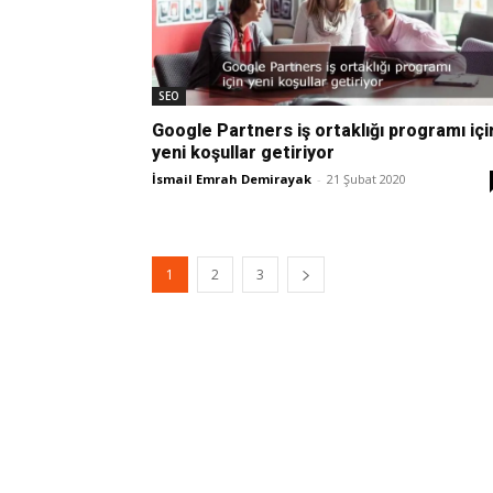
SEO
Google Partners iş ortaklığı programı içi
yeni koşullar getiriyor
İsmail Emrah Demirayak
-
21 Şubat 2020
1
2
3