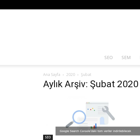
SEO
SEM
Ana Sayfa
2020
Şubat
Aylık Arşiv: Şubat 2020
SEO