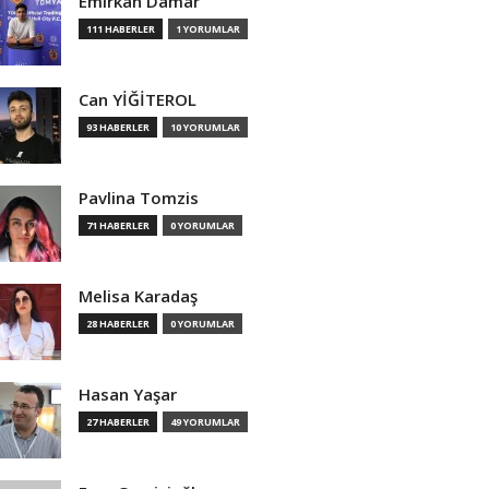
Emirkan Damar
111 HABERLER
1 YORUMLAR
Can YİĞİTEROL
93 HABERLER
10 YORUMLAR
Pavlina Tomzis
71 HABERLER
0 YORUMLAR
Melisa Karadaş
28 HABERLER
0 YORUMLAR
Hasan Yaşar
27 HABERLER
49 YORUMLAR