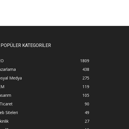
POPÜLER KATEGORİLER
EO
1809
azarlama
438
osyal Medya
275
EM
119
asarım
105
Ticaret
90
b Siteleri
49
kinlik
27