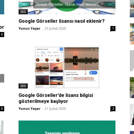
SEO
Google Görseller lisansı nasıl eklenir?
SEO,
or
Yunus Yaşar
-
25 Şubat 2020
1
0
SEM,
SEO
Google Görseller’de lisans bilgisi
gösterilmeye başlıyor
ASO,
Yunus Yaşar
-
21 Şubat 2020
0
2