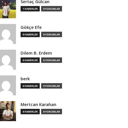
Sertaç Gülcan
1 HABERLER
0 YORUMLAR
Gökçe Efe
0 HABERLER
0 YORUMLAR
Dilem B. Erdem
0 HABERLER
0 YORUMLAR
berk
0 HABERLER
0 YORUMLAR
Mertcan Karahan
0 HABERLER
0 YORUMLAR