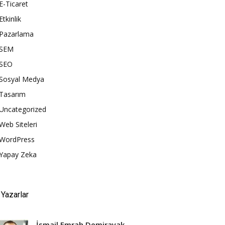
E-Ticaret
Etkinlik
Pazarlama
SEM
SEO
Sosyal Medya
Tasarım
Uncategorized
Web Siteleri
WordPress
Yapay Zeka
Yazarlar
İsmail Emrah Demirayak