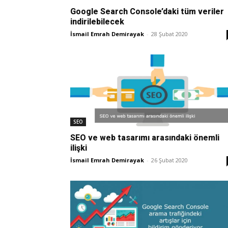
Google Search Console’daki tüm veriler
indirilebilecek
İsmail Emrah Demirayak
-
28 Şubat 2020
SEO
SEO ve web tasarımı arasındaki önemli
ilişki
İsmail Emrah Demirayak
-
26 Şubat 2020