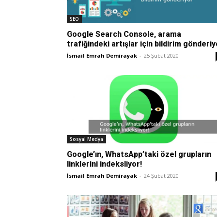
SEO
Google Search Console, arama
trafiğindeki artışlar için bildirim gönderiy
İsmail Emrah Demirayak
-
25 Şubat 2020
Sosyal Medya
Google’ın, WhatsApp’taki özel grupların
linklerini indeksliyor!
İsmail Emrah Demirayak
-
24 Şubat 2020