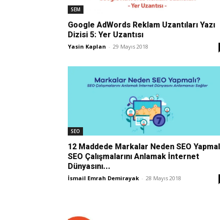
SEM
Google AdWords Reklam Uzantıları Yazı
Dizisi 5: Yer Uzantısı
Yasin Kaplan
-
29 Mayıs 2018
SEO
12 Maddede Markalar Neden SEO Yapmal
SEO Çalışmalarını Anlamak İnternet
Dünyasını...
İsmail Emrah Demirayak
-
28 Mayıs 2018