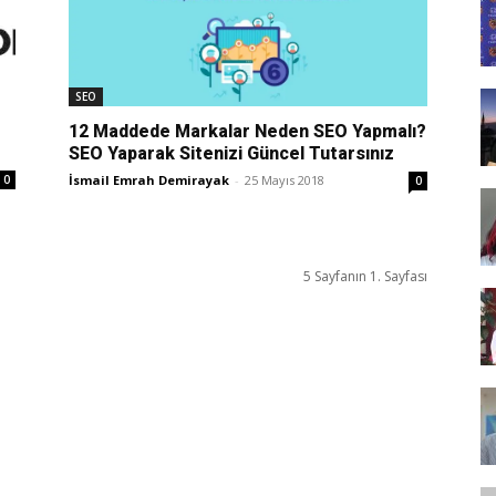
Tasarım,
SEO
12 Maddede Markalar Neden SEO Yapmalı?
SEO Yaparak Sitenizi Güncel Tutarsınız
UI/UX
İsmail Emrah Demirayak
-
25 Mayıs 2018
0
0
5 Sayfanın 1. Sayfası