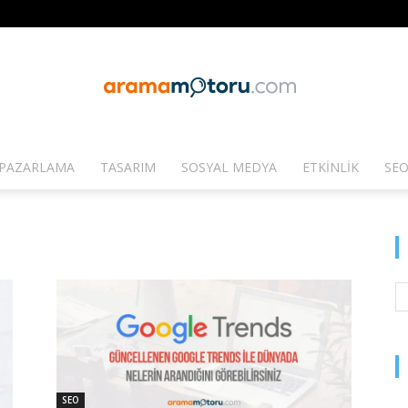
PAZARLAMA
TASARIM
SOSYAL MEDYA
ETKINLIK
SEO
Arama
Motoru
SEO