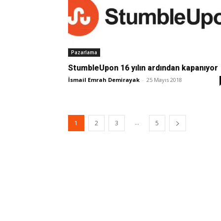
Pazarlama
StumbleUpon 16 yılın ardından kapanıyor
İsmail Emrah Demirayak
-
25 Mayıs 2018
...
1
2
3
5