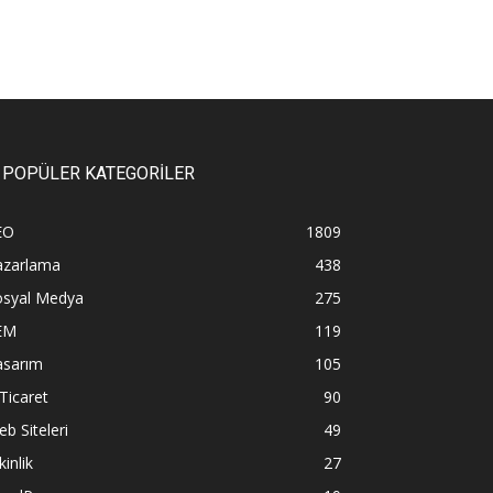
POPÜLER KATEGORİLER
EO
1809
azarlama
438
osyal Medya
275
EM
119
asarım
105
Ticaret
90
b Siteleri
49
kinlik
27