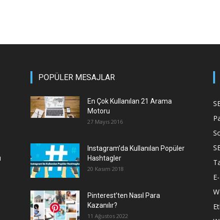
POPÜLER MESAJLAR
En Çok Kullanılan 21 Arama
S
Motoru
P
27 Mayıs 2016
S
S
Instagram’da Kullanılan Popüler
ı
Hashtagler
T
20 Kasım 2018
E-
We
Pinterest’ten Nasıl Para
Kazanılır?
Et
11 Ağustos 2022