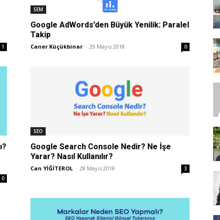
SEM
Google AdWords’den Büyük Yenilik: Paralel
Takip
SEO,
Caner Küçükbinar
-
29 Mayıs 2018
1
0
SEM,
SEO
ı?
Google Search Console Nedir? Ne İşe
Yarar? Nasıl Kullanılır?
ASO,
Can YİĞİTEROL
-
28 Mayıs 2018
3
0