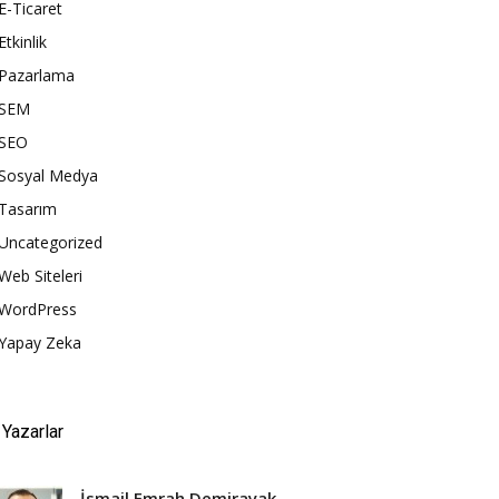
E-Ticaret
Etkinlik
Pazarlama
SEM
SEO
Sosyal Medya
Tasarım
Uncategorized
Web Siteleri
WordPress
Yapay Zeka
Yazarlar
İsmail Emrah Demirayak