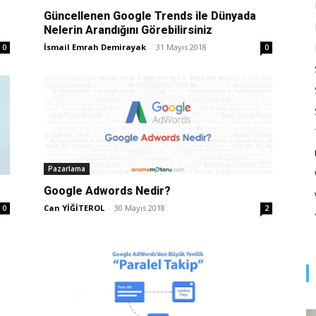
Optimizasyonu
Güncellenen Google Trends ile Dünyada
Nelerin Arandığını Görebilirsiniz
İsmail Emrah Demirayak
-
31 Mayıs 2018
0
0
ve
Pazarlama
Pazarlaması
Google Adwords Nedir?
Can YİĞİTEROL
-
30 Mayıs 2018
0
2
–