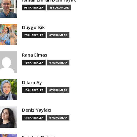
931 HABERLER
45 YORUMLAR
Duygu Işık
208 HABERLER
0 YORUMLAR
Rana Elmas
150 HABERLER
0 YORUMLAR
Dilara Ay
136 HABERLER
0 YORUMLAR
Deniz Yaylacı
118 HABERLER
0 YORUMLAR