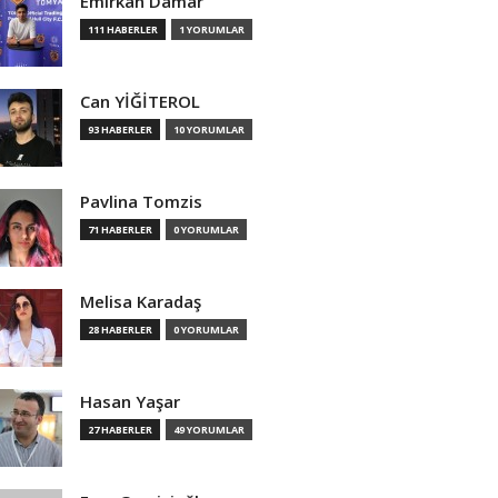
Emirkan Damar
111 HABERLER
1 YORUMLAR
Can YİĞİTEROL
93 HABERLER
10 YORUMLAR
Pavlina Tomzis
71 HABERLER
0 YORUMLAR
Melisa Karadaş
28 HABERLER
0 YORUMLAR
Hasan Yaşar
27 HABERLER
49 YORUMLAR