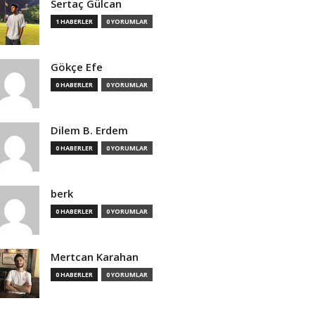
Sertaç Gülcan
1 HABERLER
0 YORUMLAR
Gökçe Efe
0 HABERLER
0 YORUMLAR
Dilem B. Erdem
0 HABERLER
0 YORUMLAR
berk
0 HABERLER
0 YORUMLAR
Mertcan Karahan
0 HABERLER
0 YORUMLAR