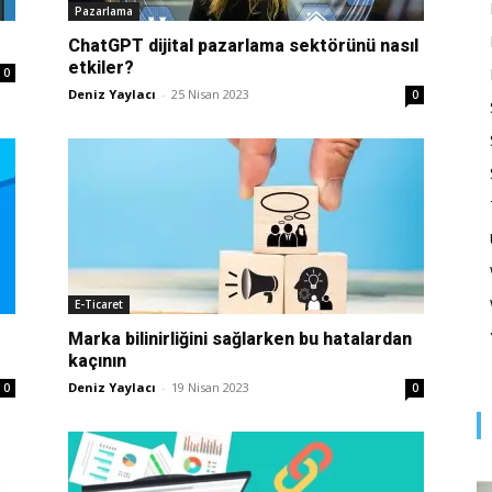
Optimizasyonu
Pazarlama
ChatGPT dijital pazarlama sektörünü nasıl
etkiler?
0
Deniz Yaylacı
-
25 Nisan 2023
0
ve
Pazarlaması
E-Ticaret
Marka bilinirliğini sağlarken bu hatalardan
kaçının
Deniz Yaylacı
-
19 Nisan 2023
0
0
–