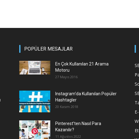
POPÜLER MESAJLAR
En Çok Kullanılan 21 Arama
S
Motoru
P
27 Mayıs 2016
S
S
Instagram’da Kullanılan Popüler
ı
Hashtagler
T
20 Kasım 2018
E-
We
Pinterest’ten Nasıl Para
Kazanılır?
Et
11 Ağustos 2022