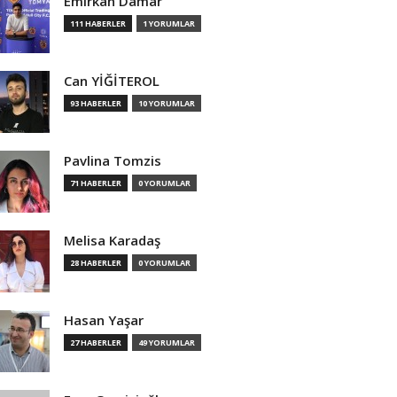
Emirkan Damar
111 HABERLER
1 YORUMLAR
Can YİĞİTEROL
93 HABERLER
10 YORUMLAR
Pavlina Tomzis
71 HABERLER
0 YORUMLAR
Melisa Karadaş
28 HABERLER
0 YORUMLAR
Hasan Yaşar
27 HABERLER
49 YORUMLAR