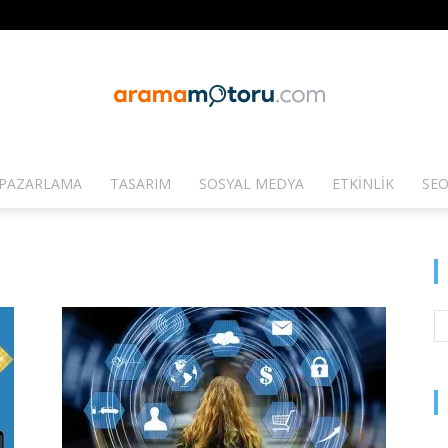
PAZARLAMA
TASARIM
SOSYAL MEDYA
ETKINLIK
SEO
Arama
Motoru