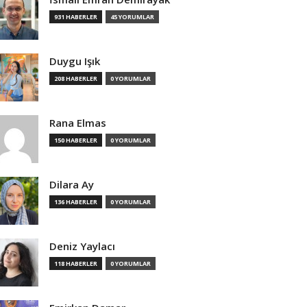
931 HABERLER
45 YORUMLAR
Duygu Işık
208 HABERLER
0 YORUMLAR
Rana Elmas
150 HABERLER
0 YORUMLAR
Dilara Ay
136 HABERLER
0 YORUMLAR
Deniz Yaylacı
118 HABERLER
0 YORUMLAR