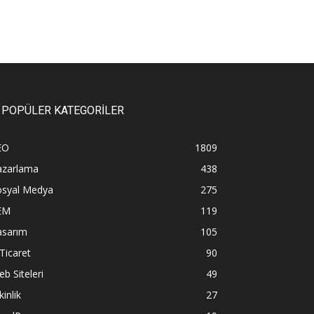
POPÜLER KATEGORİLER
EO
1809
azarlama
438
osyal Medya
275
EM
119
asarım
105
Ticaret
90
b Siteleri
49
kinlik
27