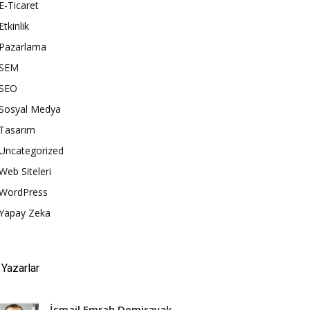
E-Ticaret
Etkinlik
Pazarlama
SEM
SEO
Sosyal Medya
Tasarım
Uncategorized
Web Siteleri
WordPress
Yapay Zeka
Yazarlar
İsmail Emrah Demirayak