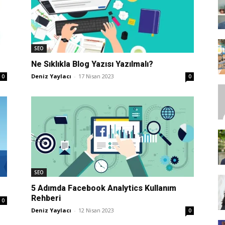
SEO,
SEO
Ne Sıklıkla Blog Yazısı Yazılmalı?
Deniz Yaylacı
-
17 Nisan 2023
0
0
SEM,
ASO,
SEO
5 Adımda Facebook Analytics Kullanım
Rehberi
0
Deniz Yaylacı
-
12 Nisan 2023
0