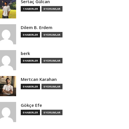
Sertaç Gülcan
1 HABERLER
0 YORUMLAR
Dilem B. Erdem
0 HABERLER
0 YORUMLAR
berk
0 HABERLER
0 YORUMLAR
Mertcan Karahan
0 HABERLER
0 YORUMLAR
Gökçe Efe
0 HABERLER
0 YORUMLAR