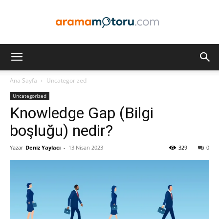
Arama
Ana Sayfa
Uncategorized
Uncategorized
Motoru
Knowledge Gap (Bilgi
boşluğu) nedir?
Yazar
Deniz Yaylacı
-
13 Nisan 2023
329
0
Optimizasyonu
ve