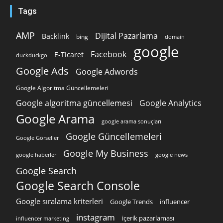
Tags
AMP
Dijital Pazarlama
Backlink
bing
domain
google
Facebook
E-Ticaret
duckduckgo
Google Ads
Google Adwords
Google Algoritma Güncellemeleri
Google algoritma güncellemesi
Google Analytics
Google Arama
google arama sonuçları
Google Güncellemeleri
Google Görseller
Google My Business
google news
google haberler
Google Search
Google Search Console
Google sıralama kriterleri
Google Trends
influencer
instagram
içerik pazarlaması
influencer marketing