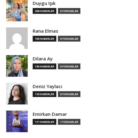
Duygu Işık
208 HABERLER
0 YORUMLAR
Rana Elmas
150 HABERLER
0 YORUMLAR
Dilara Ay
136 HABERLER
0 YORUMLAR
Deniz Yaylacı
118 HABERLER
0 YORUMLAR
Emirkan Damar
111 HABERLER
1 YORUMLAR