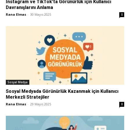
Instagram ve TikTok’ta Görünürlük için Kullanıcı
Davranışlarını Anlama
Pazarlaması
Rana Elmas
-
30 Mayıs 2025
0
–
SEO,
Sosyal Medya
SEM,
Sosyal Medyada Görünürlük Kazanmak için Kullanıcı
Merkezli Stratejiler
Rana Elmas
-
29 Mayıs 2025
0
ASO,