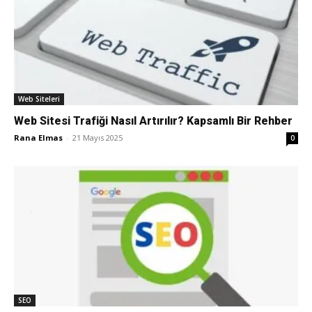
Web Siteleri
Web Sitesi Trafiği Nasıl Artırılır? Kapsamlı Bir Rehber
Rana Elmas
-
21 Mayıs 2025
0
SEO