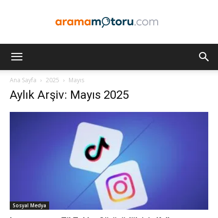
Arama
Ana Sayfa
2025
Mayıs
Aylık Arşiv: Mayıs 2025
Motoru
Optimizasyonu
ve
Sosyal Medya