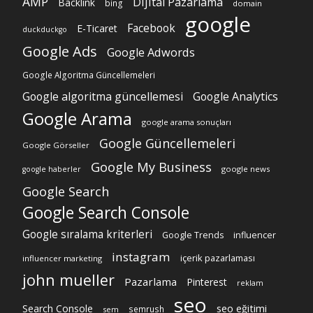
AMP
Dijital Pazarlama
Backlink
bing
domain
google
Facebook
E-Ticaret
duckduckgo
Google Ads
Google Adwords
Google Algoritma Güncellemeleri
Google algoritma güncellemesi
Google Analytics
Google Arama
google arama sonuçları
Google Güncellemeleri
Google Görseller
Google My Business
google news
google haberler
Google Search
Google Search Console
Google sıralama kriterleri
Google Trends
influencer
instagram
içerik pazarlaması
influencer marketing
john mueller
Pazarlama
Pinterest
reklam
seo
Search Console
seo eğitimi
semrush
sem