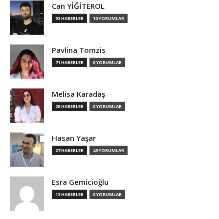
Can YİĞİTEROL
93 HABERLER
10 YORUMLAR
Pavlina Tomzis
71 HABERLER
0 YORUMLAR
Melisa Karadaş
28 HABERLER
0 YORUMLAR
Hasan Yaşar
27 HABERLER
49 YORUMLAR
Esra Gemicioğlu
13 HABERLER
0 YORUMLAR