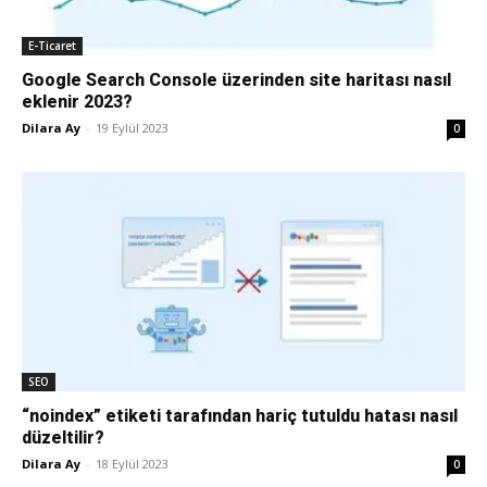
E-Ticaret
Google Search Console üzerinden site haritası nasıl
eklenir 2023?
Dilara Ay
-
19 Eylül 2023
0
SEO
“noindex” etiketi tarafından hariç tutuldu hatası nasıl
düzeltilir?
Dilara Ay
-
18 Eylül 2023
0