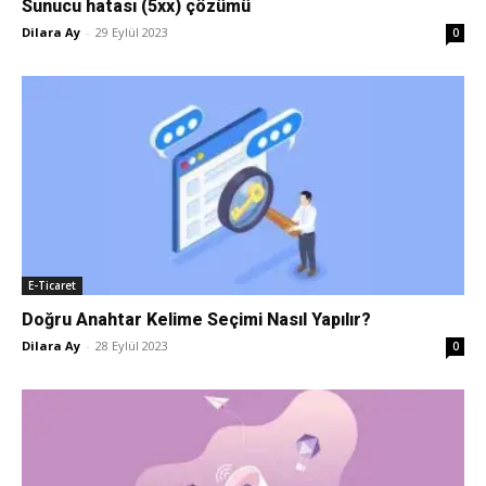
Sunucu hatası (5xx) çözümü
Dilara Ay
-
29 Eylül 2023
0
Pazarlaması
–
SEO,
E-Ticaret
Doğru Anahtar Kelime Seçimi Nasıl Yapılır?
SEM,
Dilara Ay
-
28 Eylül 2023
0
ASO,