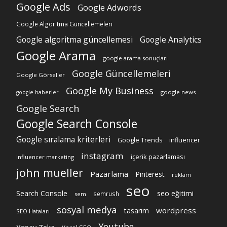
Google Ads
Google Adwords
Google Algoritma Güncellemeleri
Google algoritma güncellemesi
Google Analytics
Google Arama
google arama sonuçları
Google Güncellemeleri
Google Görseller
Google My Business
google news
google haberler
Google Search
Google Search Console
Google sıralama kriterleri
Google Trends
influencer
instagram
içerik pazarlaması
influencer marketing
john mueller
Pazarlama
Pinterest
reklam
seo
Search Console
seo eğitimi
semrush
sem
sosyal medya
wordpress
tasarım
SEO Hataları
Youtube