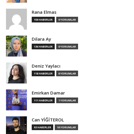
Rana Elmas
150 HABERLER
0 YORUMLAR
Dilara Ay
136 HABERLER
0 YORUMLAR
Deniz Yaylacı
118 HABERLER
0 YORUMLAR
Emirkan Damar
111 HABERLER
1 YORUMLAR
Can YİĞİTEROL
93 HABERLER
10 YORUMLAR