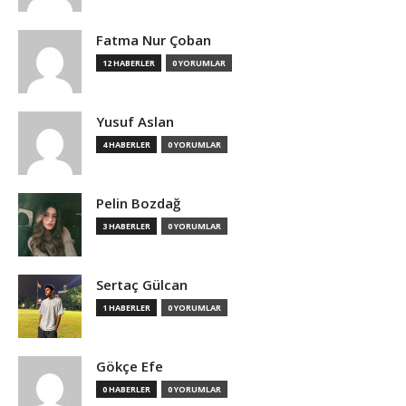
Fatma Nur Çoban
12 HABERLER
0 YORUMLAR
Yusuf Aslan
4 HABERLER
0 YORUMLAR
Pelin Bozdağ
3 HABERLER
0 YORUMLAR
Sertaç Gülcan
1 HABERLER
0 YORUMLAR
Gökçe Efe
0 HABERLER
0 YORUMLAR