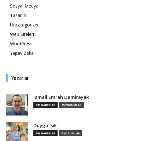
Sosyal Medya
Tasarım
Uncategorized
Web Siteleri
WordPress
Yapay Zeka
Yazarlar
İsmail Emrah Demirayak
931 HABERLER
45 YORUMLAR
Duygu Işık
208 HABERLER
0 YORUMLAR