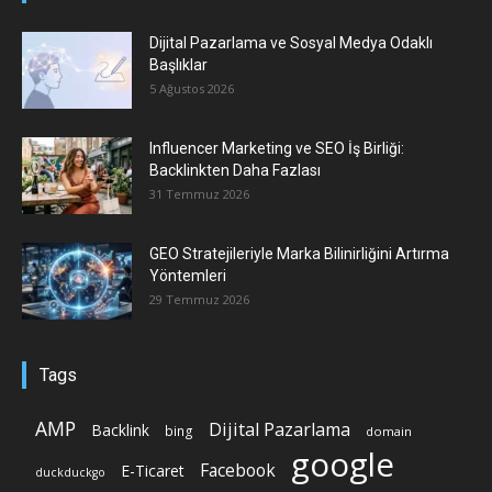
Dijital Pazarlama ve Sosyal Medya Odaklı
Başlıklar
5 Ağustos 2026
Influencer Marketing ve SEO İş Birliği:
Backlinkten Daha Fazlası
31 Temmuz 2026
GEO Stratejileriyle Marka Bilinirliğini Artırma
Yöntemleri
29 Temmuz 2026
Tags
AMP
Dijital Pazarlama
Backlink
bing
domain
google
Facebook
E-Ticaret
duckduckgo