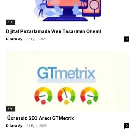
SEO
Dijital Pazarlamada Web Tasarımın Önemi
Dilara Ay
-
22 Eylül 2023
0
SEO
Ücretsiz SEO Aracı GTMetrix
Dilara Ay
-
21 Eylül 2023
0