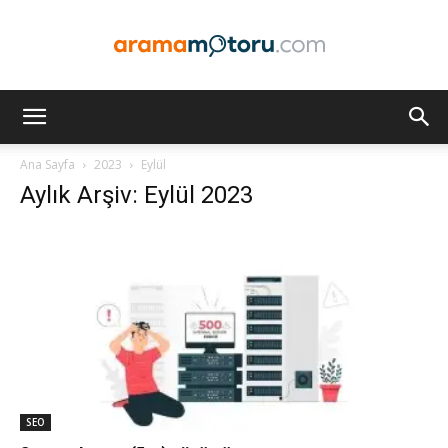
Arama
Ana Sayfa
2023
Eylül
Aylık Arşiv: Eylül 2023
Motoru
Optimizasyonu
ve
SEO