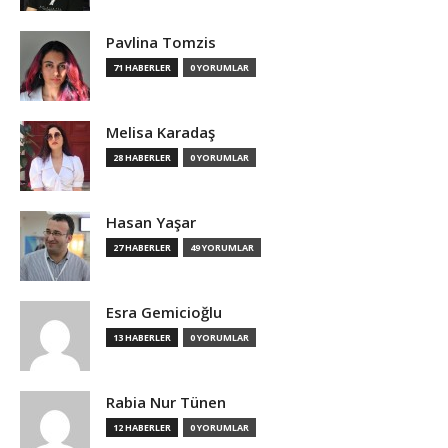
Pavlina Tomzis
71 HABERLER
0 YORUMLAR
Melisa Karadaş
28 HABERLER
0 YORUMLAR
Hasan Yaşar
27 HABERLER
49 YORUMLAR
Esra Gemicioğlu
13 HABERLER
0 YORUMLAR
Rabia Nur Tünen
12 HABERLER
0 YORUMLAR