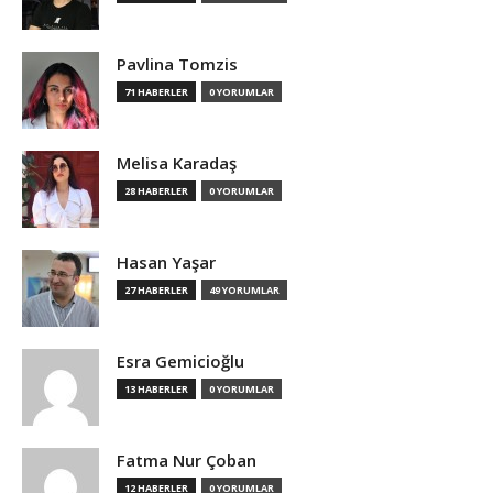
Pavlina Tomzis
71 HABERLER
0 YORUMLAR
Melisa Karadaş
28 HABERLER
0 YORUMLAR
Hasan Yaşar
27 HABERLER
49 YORUMLAR
Esra Gemicioğlu
13 HABERLER
0 YORUMLAR
Fatma Nur Çoban
12 HABERLER
0 YORUMLAR