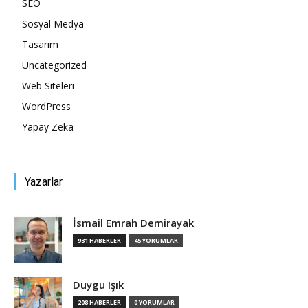
SEO
Sosyal Medya
Tasarım
Uncategorized
Web Siteleri
WordPress
Yapay Zeka
Yazarlar
İsmail Emrah Demirayak
931 HABERLER
45 YORUMLAR
Duygu Işık
208 HABERLER
0 YORUMLAR