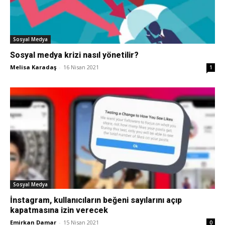
Sosyal Medya
Sosyal medya krizi nasıl yönetilir?
Melisa Karadaş
-
16 Nisan 2021
1
Sosyal Medya
İnstagram, kullanıcıların beğeni sayılarını açıp
kapatmasına izin verecek
Emirkan Damar
-
15 Nisan 2021
0