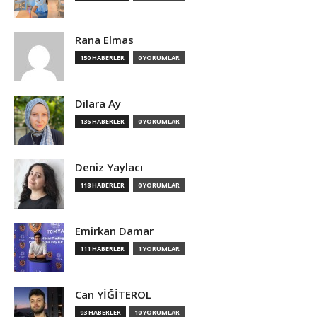
Rana Elmas
150 HABERLER
0 YORUMLAR
Dilara Ay
136 HABERLER
0 YORUMLAR
Deniz Yaylacı
118 HABERLER
0 YORUMLAR
Emirkan Damar
111 HABERLER
1 YORUMLAR
Can YİĞİTEROL
93 HABERLER
10 YORUMLAR