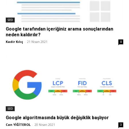
SEO
Google tarafından içeriğiniz arama sonuçlarından
neden kaldırılır?
Kadir Kılıç
-
21 Nisan 2021
0
SEO
Google algoritmasında büyük değişiklik başlıyor
Can YİĞİTEROL
-
20 Nisan 2021
3