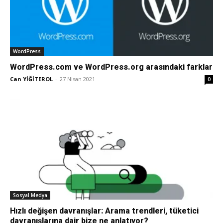
Tasarım,
WordPress
UI/UX
WordPress.com ve WordPress.org arasındaki farklar
Can YİĞİTEROL
-
27 Nisan 2021
0
Sosyal Medya
Hızlı değişen davranışlar: Arama trendleri, tüketici
davranışlarına dair bize ne anlatıyor?