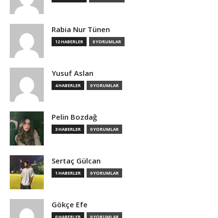
Rabia Nur Tünen
12 HABERLER
0 YORUMLAR
Yusuf Aslan
4 HABERLER
0 YORUMLAR
Pelin Bozdağ
3 HABERLER
0 YORUMLAR
Sertaç Gülcan
1 HABERLER
0 YORUMLAR
Gökçe Efe
0 HABERLER
0 YORUMLAR