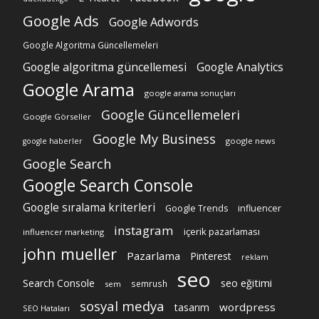
Google Ads
Google Adwords
Google Algoritma Güncellemeleri
Google algoritma güncellemesi
Google Analytics
Google Arama
google arama sonuçları
Google Güncellemeleri
Google Görseller
Google My Business
google news
google haberler
Google Search
Google Search Console
Google sıralama kriterleri
Google Trends
influencer
instagram
içerik pazarlaması
influencer marketing
john mueller
Pazarlama
Pinterest
reklam
seo
Search Console
seo eğitimi
semrush
sem
sosyal medya
wordpress
tasarım
SEO Hataları