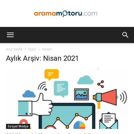
Arama
Ana Sayfa
2021
Nisan
Aylık Arşiv: Nisan 2021
Motoru
Optimizasyonu
ve
Sosyal Medya