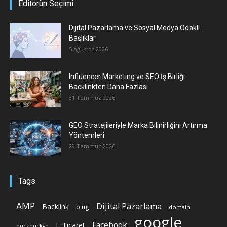
Editörün Seçimi
Dijital Pazarlama ve Sosyal Medya Odaklı
Başlıklar
5 Ağustos 2026
Influencer Marketing ve SEO İş Birliği:
Backlinkten Daha Fazlası
31 Temmuz 2026
GEO Stratejileriyle Marka Bilinirliğini Artırma
Yöntemleri
29 Temmuz 2026
Tags
AMP
Dijital Pazarlama
Backlink
bing
domain
google
Facebook
E-Ticaret
duckduckgo