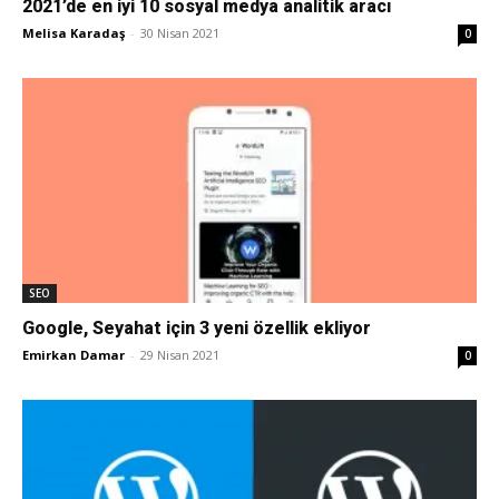
2021’de en iyi 10 sosyal medya analitik aracı
Melisa Karadaş
-
30 Nisan 2021
0
Pazarlaması
–
SEO,
SEO
Google, Seyahat için 3 yeni özellik ekliyor
SEM,
Emirkan Damar
-
29 Nisan 2021
0
ASO,