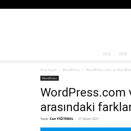
SEO
SEM
Ana Sayfa
WordPress
WordPress.com ve WordPress
WordPress
WordPress.com 
arasındaki farkla
Yazar
Can YİĞİTEROL
-
27 Nisan 2021