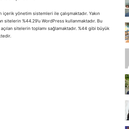
içerik yönetim sistemleri ile çalışmaktadır. Yakın
n sitelerin %44.29’u WordPress kullanmaktadır. Bu
SEO,
çılan sitelerin toplamı sağlamaktadır. %44 gibi büyük
tedir.
SEM,
ASO,