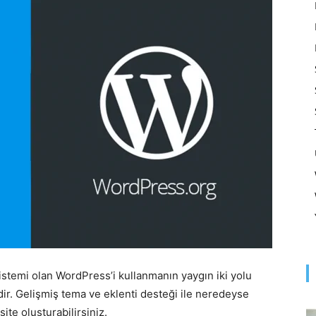
Optimizasyonu
ve
Pazarlaması
istemi olan WordPress’i kullanmanın yaygın iki yolu
–
r. Gelişmiş tema ve eklenti desteği ile neredeyse
ite oluşturabilirsiniz.