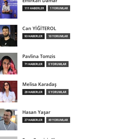
Emirkan Damar
111 HABERLER
1 YORUMLAR
Can YİĞİTEROL
93 HABERLER
10 YORUMLAR
Pavlina Tomzis
71 HABERLER
0 YORUMLAR
Melisa Karadaş
28 HABERLER
0 YORUMLAR
Hasan Yaşar
27 HABERLER
49 YORUMLAR