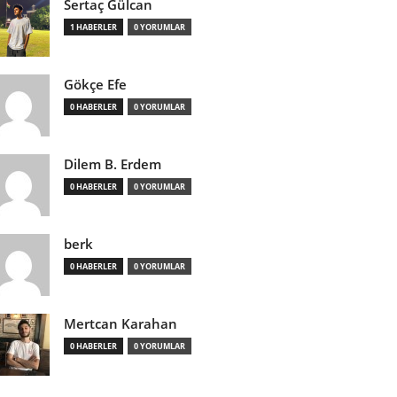
Sertaç Gülcan
1 HABERLER
0 YORUMLAR
Gökçe Efe
0 HABERLER
0 YORUMLAR
Dilem B. Erdem
0 HABERLER
0 YORUMLAR
berk
0 HABERLER
0 YORUMLAR
Mertcan Karahan
0 HABERLER
0 YORUMLAR