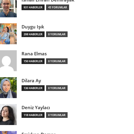
931 HABERLER
45 YORUMLAR
Duygu Işık
208 HABERLER
0 YORUMLAR
Rana Elmas
150 HABERLER
0 YORUMLAR
Dilara Ay
136 HABERLER
0 YORUMLAR
Deniz Yaylacı
118 HABERLER
0 YORUMLAR