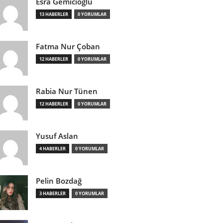
Esra Gemicioğlu
13 HABERLER
0 YORUMLAR
Fatma Nur Çoban
12 HABERLER
0 YORUMLAR
Rabia Nur Tünen
12 HABERLER
0 YORUMLAR
Yusuf Aslan
4 HABERLER
0 YORUMLAR
Pelin Bozdağ
3 HABERLER
0 YORUMLAR