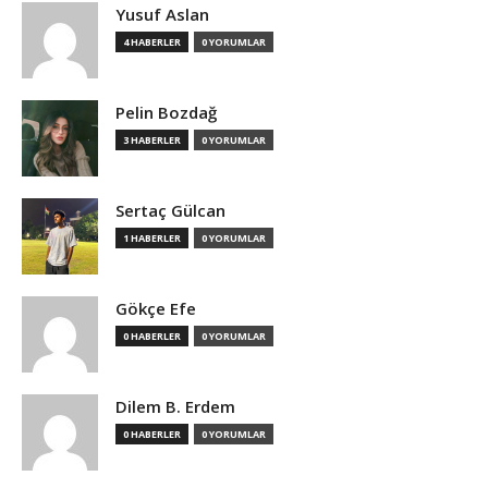
Yusuf Aslan
4 HABERLER
0 YORUMLAR
Pelin Bozdağ
3 HABERLER
0 YORUMLAR
Sertaç Gülcan
1 HABERLER
0 YORUMLAR
Gökçe Efe
0 HABERLER
0 YORUMLAR
Dilem B. Erdem
0 HABERLER
0 YORUMLAR