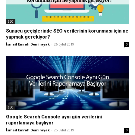
Tasarım,
SEO
Sunucu geçişlerinde SEO verilerinin korunması için ne
yapmak gerekiyor?
UI/UX
İsmail Emrah Demirayak
-
26 Eylül 2019
0
SEO
Google Search Console aynı gün verilerini
raporlamaya başlıyor
İsmail Emrah Demirayak
-
25 Eylül 2019
0