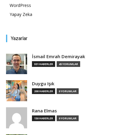
WordPress
Yapay Zeka
Yazarlar
İsmail Emrah Demirayak
931 HABERLER
45 YORUMLAR
Duygu Işık
208 HABERLER
0 YORUMLAR
Rana Elmas
150 HABERLER
0 YORUMLAR