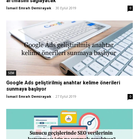
artmasını sağlayacak
İsmail Emrah Demirayak
-
30 Eylül 2019
0
Pazarlaması
–
SEO,
SEM
Google Ads geliştirilmiş anahtar kelime önerileri
sunmaya başlıyor
SEM,
İsmail Emrah Demirayak
-
27 Eylül 2019
0
ASO,