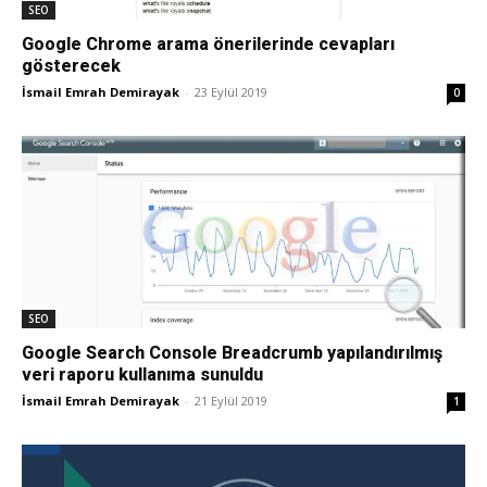
SEO
Google Chrome arama önerilerinde cevapları
gösterecek
İsmail Emrah Demirayak
-
23 Eylül 2019
0
SEO
Google Search Console Breadcrumb yapılandırılmış
veri raporu kullanıma sunuldu
İsmail Emrah Demirayak
-
21 Eylül 2019
1