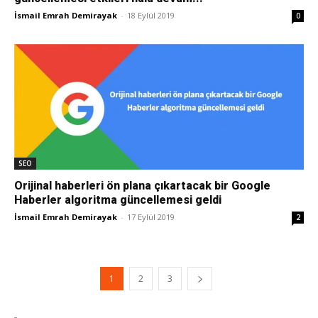
İsmail Emrah Demirayak
-
18 Eylül 2019
0
SEO
Orijinal haberleri ön plana çıkartacak bir Google
Haberler algoritma güncellemesi geldi
İsmail Emrah Demirayak
-
17 Eylül 2019
2
1
2
3