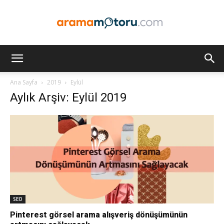
Arama
Ana Sayfa
2019
Eylül
Aylık Arşiv: Eylül 2019
Motoru
Optimizasyonu
ve
SEO
Pinterest görsel arama alışveriş dönüşümünün