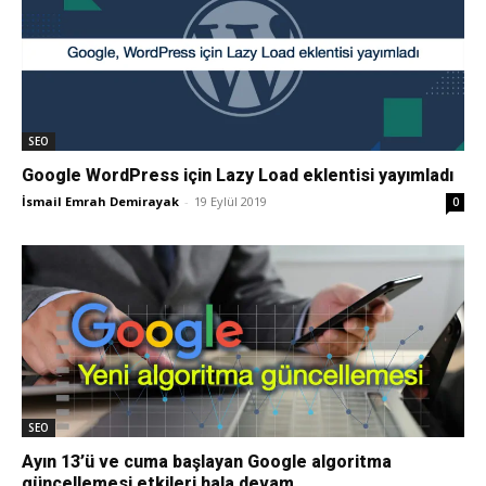
SEO
Google WordPress için Lazy Load eklentisi yayımladı
İsmail Emrah Demirayak
-
19 Eylül 2019
0
SEO
Ayın 13’ü ve cuma başlayan Google algoritma
güncellemesi etkileri hala devam...