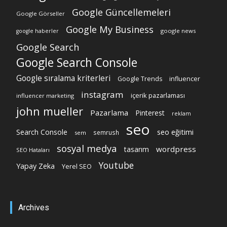
Google Güncellemeleri
Google Görseller
Google My Business
google news
google haberler
Google Search
Google Search Console
Google sıralama kriterleri
Google Trends
influencer
instagram
içerik pazarlaması
influencer marketing
john mueller
Pazarlama
Pinterest
reklam
seo
Search Console
seo eğitimi
semrush
sem
sosyal medya
wordpress
tasarım
SEO Hataları
Youtube
Yapay Zeka
Yerel SEO
Archives