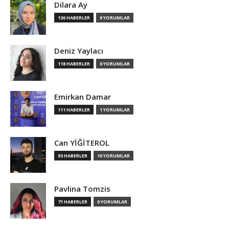
Dilara Ay
136 HABERLER
0 YORUMLAR
Deniz Yaylacı
118 HABERLER
0 YORUMLAR
Emirkan Damar
111 HABERLER
1 YORUMLAR
Can YİĞİTEROL
93 HABERLER
10 YORUMLAR
Pavlina Tomzis
71 HABERLER
0 YORUMLAR