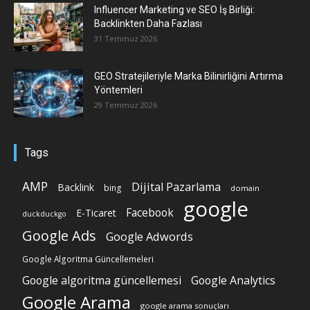
Influencer Marketing ve SEO İş Birliği:
Backlinkten Daha Fazlası
31 Temmuz 2026
GEO Stratejileriyle Marka Bilinirliğini Artırma
Yöntemleri
29 Temmuz 2026
Tags
AMP
Dijital Pazarlama
Backlink
bing
domain
google
Facebook
E-Ticaret
duckduckgo
Google Ads
Google Adwords
Google Algoritma Güncellemeleri
Google algoritma güncellemesi
Google Analytics
Google Arama
google arama sonuçları