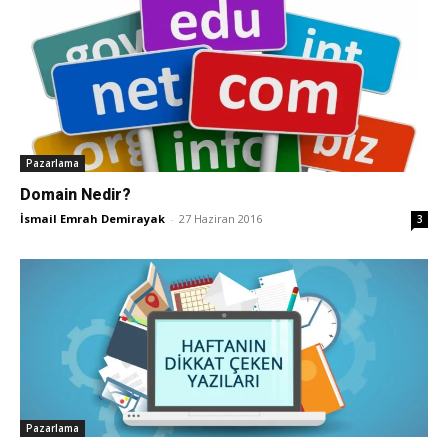
Tasarım,
UI/UX
Pazarlama
Domain Nedir?
İsmail Emrah Demirayak
-
27 Haziran 2016
3
Pazarlama