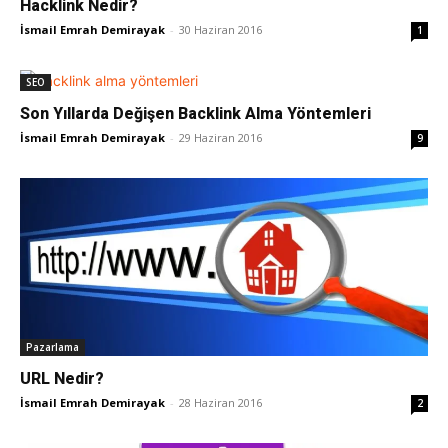
Hacklink Nedir?
İsmail Emrah Demirayak
-
30 Haziran 2016
1
Pazarlaması
SEO
Son Yıllarda Değişen Backlink Alma Yöntemleri
–
İsmail Emrah Demirayak
-
29 Haziran 2016
9
SEO,
SEM,
Pazarlama
URL Nedir?
ASO,
İsmail Emrah Demirayak
-
28 Haziran 2016
2