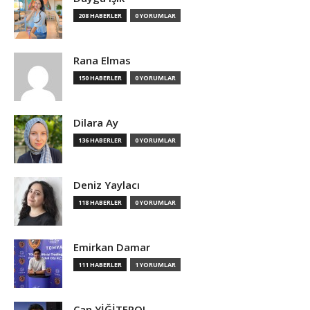
208 HABERLER
0 YORUMLAR
Rana Elmas
150 HABERLER
0 YORUMLAR
Dilara Ay
136 HABERLER
0 YORUMLAR
Deniz Yaylacı
118 HABERLER
0 YORUMLAR
Emirkan Damar
111 HABERLER
1 YORUMLAR
Can YİĞİTEROL