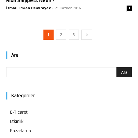
Rich Snippets Nedir?
İsmail Emrah Demirayak
-
21 Haziran 2016
1
1
2
3
Ara
Kategoriler
E-Ticaret
Etkinlik
Pazarlama