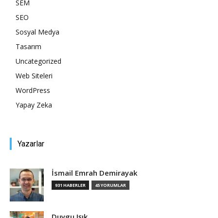
SEM
SEO
Sosyal Medya
Tasarım
Uncategorized
Web Siteleri
WordPress
Yapay Zeka
Yazarlar
İsmail Emrah Demirayak
931 HABERLER
45 YORUMLAR
Duygu Işık