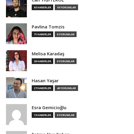
93 HABERLER
10 YORUMLAR
Pavlina Tomzis
71 HABERLER
0 YORUMLAR
Melisa Karadaş
28 HABERLER
0 YORUMLAR
Hasan Yaşar
27 HABERLER
49 YORUMLAR
Esra Gemicioğlu
13 HABERLER
0 YORUMLAR