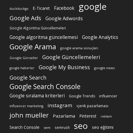
google
Facebook
E-Ticaret
duckduckgo
Google Ads
Google Adwords
Google Algoritma Güncellemeleri
Google algoritma güncellemesi
Google Analytics
Google Arama
google arama sonuçları
Google Güncellemeleri
Google Görseller
Google My Business
google news
google haberler
Google Search
Google Search Console
Google sıralama kriterleri
Google Trends
influencer
instagram
içerik pazarlaması
influencer marketing
john mueller
Pazarlama
Pinterest
reklam
seo
Search Console
seo eğitimi
semrush
sem