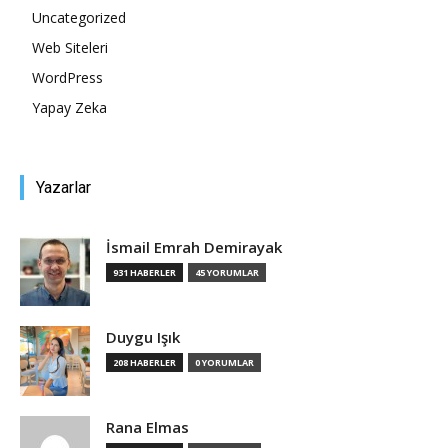
Uncategorized
Web Siteleri
WordPress
Yapay Zeka
Yazarlar
İsmail Emrah Demirayak
931 HABERLER
45 YORUMLAR
Duygu Işık
208 HABERLER
0 YORUMLAR
Rana Elmas