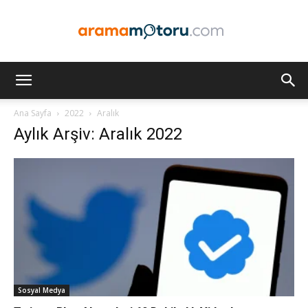
Arama
Ana Sayfa
2022
Aralık
Aylık Arşiv: Aralık 2022
Motoru
Optimizasyonu
ve
Sosyal Medya