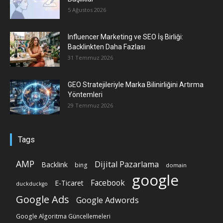
5 Ağustos 2026
Influencer Marketing ve SEO İş Birliği:
Backlinkten Daha Fazlası
31 Temmuz 2026
GEO Stratejileriyle Marka Bilinirliğini Artırma
Yöntemleri
29 Temmuz 2026
Tags
AMP
Dijital Pazarlama
Backlink
bing
domain
google
Facebook
E-Ticaret
duckduckgo
Google Ads
Google Adwords
Google Algoritma Güncellemeleri