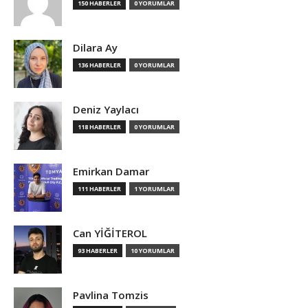
150 HABERLER
0 YORUMLAR
Dilara Ay
136 HABERLER
0 YORUMLAR
Deniz Yaylacı
118 HABERLER
0 YORUMLAR
Emirkan Damar
111 HABERLER
1 YORUMLAR
Can YİĞİTEROL
93 HABERLER
10 YORUMLAR
Pavlina Tomzis