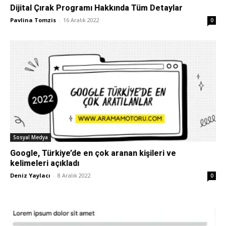
Dijital Çırak Programı Hakkında Tüm Detaylar
Pavlina Tomzis
-
16 Aralık 2022
0
Sosyal Medya
Google, Türkiye’de en çok aranan kişileri ve
kelimeleri açıkladı
Deniz Yaylacı
-
8 Aralık 2022
0