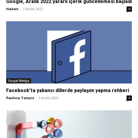
Google, Aralık 2022 yararlı içerik güncellemesi başladı
Hakan
-
7 Aralık 2022
0
Sosyal Medya
Facebook’ta yabancı dillerde paylaşım yapma rehberi
Pavlina Tomzis
-
5 Aralık 2022
0