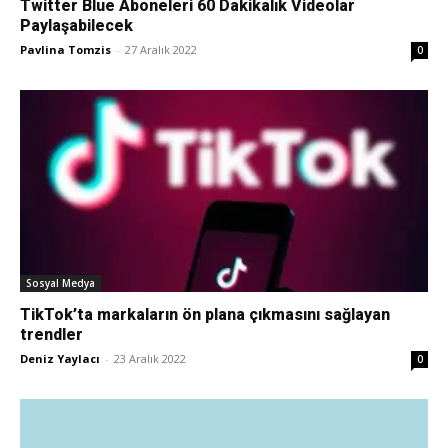
Twitter Blue Aboneleri 60 Dakikalık Videolar
Paylaşabilecek
Pazarlaması
Pavlina Tomzis
-
27 Aralık 2022
0
–
SEO,
Sosyal Medya
SEM,
TikTok’ta markaların ön plana çıkmasını sağlayan
trendler
Deniz Yaylacı
-
23 Aralık 2022
0
ASO,