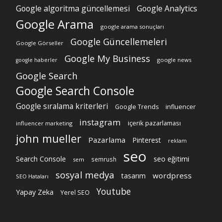
Google algoritma güncellemesi
Google Analytics
Google Arama
google arama sonuçları
Google Güncellemeleri
Google Görseller
Google My Business
google news
google haberler
Google Search
Google Search Console
Google sıralama kriterleri
Google Trends
influencer
instagram
içerik pazarlaması
influencer marketing
john mueller
Pazarlama
Pinterest
reklam
seo
Search Console
seo eğitimi
semrush
sem
sosyal medya
wordpress
tasarım
SEO Hataları
Youtube
Yapay Zeka
Yerel SEO