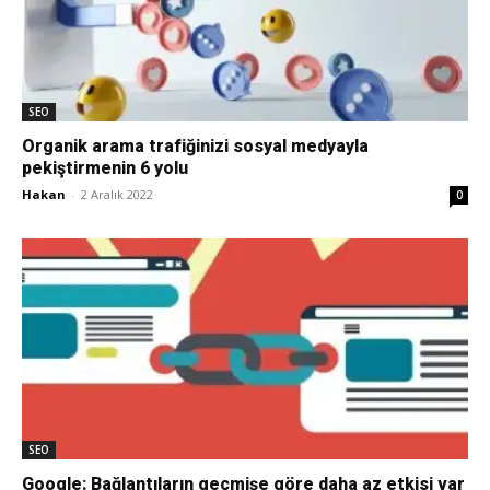
SEO
Organik arama trafiğinizi sosyal medyayla
pekiştirmenin 6 yolu
Hakan
-
2 Aralık 2022
0
SEO
Google: Bağlantıların geçmişe göre daha az etkisi var