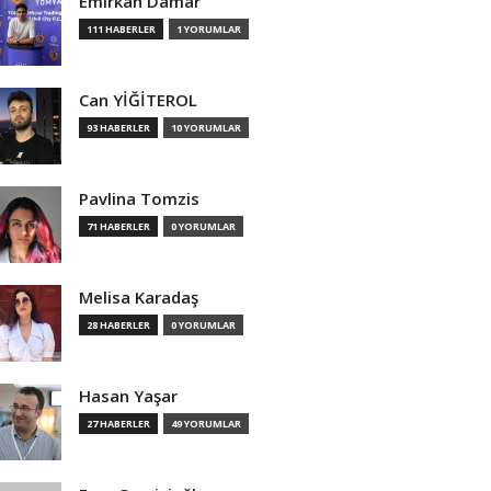
Emirkan Damar
111 HABERLER
1 YORUMLAR
Can YİĞİTEROL
93 HABERLER
10 YORUMLAR
Pavlina Tomzis
71 HABERLER
0 YORUMLAR
Melisa Karadaş
28 HABERLER
0 YORUMLAR
Hasan Yaşar
27 HABERLER
49 YORUMLAR