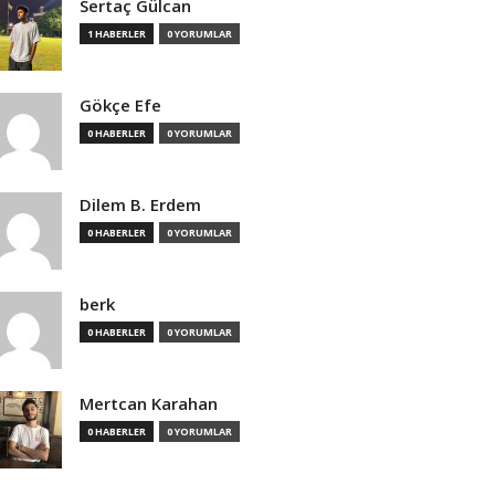
Sertaç Gülcan
1 HABERLER
0 YORUMLAR
Gökçe Efe
0 HABERLER
0 YORUMLAR
Dilem B. Erdem
0 HABERLER
0 YORUMLAR
berk
0 HABERLER
0 YORUMLAR
Mertcan Karahan
0 HABERLER
0 YORUMLAR