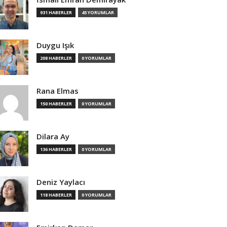
931 HABERLER
45 YORUMLAR
Duygu Işık
208 HABERLER
0 YORUMLAR
Rana Elmas
150 HABERLER
0 YORUMLAR
Dilara Ay
136 HABERLER
0 YORUMLAR
Deniz Yaylacı
118 HABERLER
0 YORUMLAR