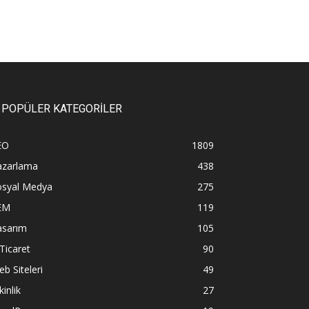
POPÜLER KATEGORİLER
EO
1809
azarlama
438
osyal Medya
275
EM
119
asarım
105
Ticaret
90
b Siteleri
49
kinlik
27