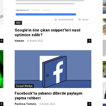
SEO,
SEO
Google’ın öne çıkan snippet’leri nasıl
optimize edilir?
Hakan
-
8 Aralık 2022
0
0
SEM,
ASO,
Sosyal Medya
Facebook’ta yabancı dillerde paylaşım
yapma rehberi
Pavlina Tomzis
-
5 Aralık 2022
0
0