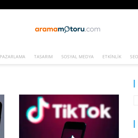
PAZARLAMA
TASARIM
SOSYAL MEDYA
ETKINLIK
SEO
Arama
Motoru