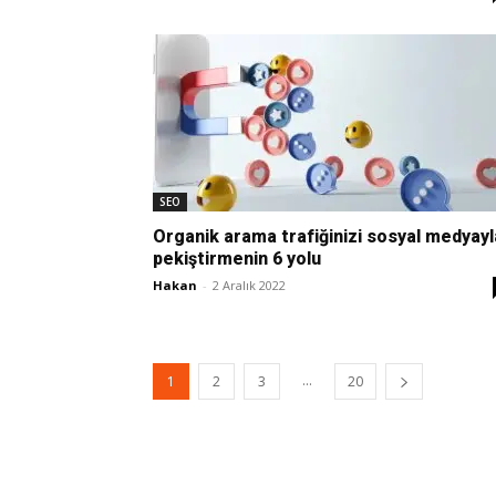
SEO
Organik arama trafiğinizi sosyal medyayl
pekiştirmenin 6 yolu
Hakan
-
2 Aralık 2022
...
1
2
3
20