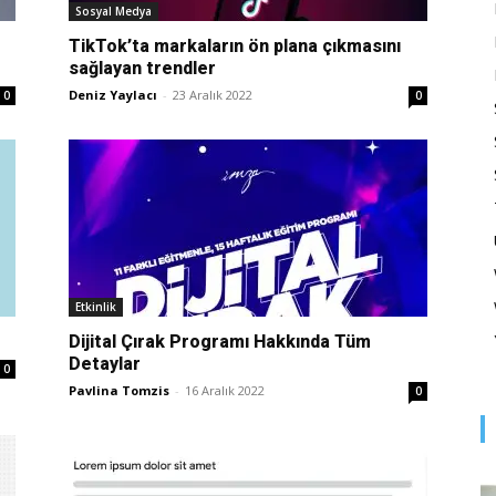
Optimizasyonu
Sosyal Medya
TikTok’ta markaların ön plana çıkmasını
sağlayan trendler
Deniz Yaylacı
-
23 Aralık 2022
0
0
ve
Pazarlaması
Etkinlik
Dijital Çırak Programı Hakkında Tüm
Detaylar
0
Pavlina Tomzis
-
16 Aralık 2022
0
–