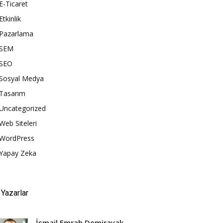
E-Ticaret
Etkinlik
Pazarlama
SEM
SEO
Sosyal Medya
Tasarım
Uncategorized
Web Siteleri
WordPress
Yapay Zeka
Yazarlar
İsmail Emrah Demirayak