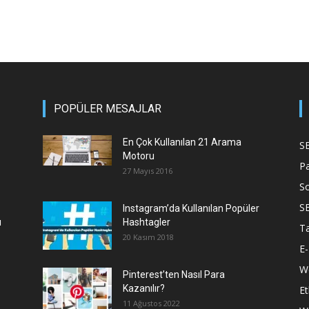
POPÜLER MESAJLAR
En Çok Kullanılan 21 Arama
S
Motoru
P
27 Mayıs 2016
S
S
Instagram’da Kullanılan Popüler
ı
Hashtagler
T
20 Kasım 2018
E-
We
Pinterest’ten Nasıl Para
Kazanılır?
Et
11 Ağustos 2022