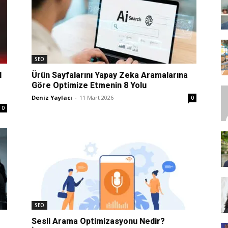
SEO,
SEO
l
Ürün Sayfalarını Yapay Zeka Aramalarına
Göre Optimize Etmenin 8 Yolu
Deniz Yaylacı
-
11 Mart 2026
0
SEM,
0
ASO,
SEO
Sesli Arama Optimizasyonu Nedir?