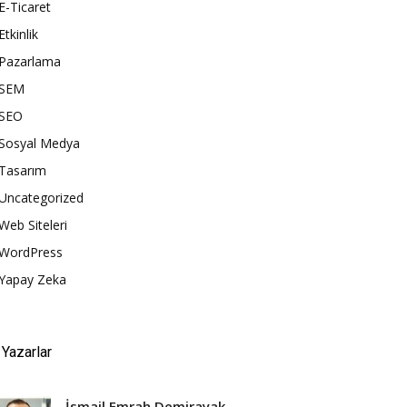
E-Ticaret
Etkinlik
Pazarlama
SEM
SEO
Sosyal Medya
Tasarım
Uncategorized
Web Siteleri
WordPress
Yapay Zeka
Yazarlar
İsmail Emrah Demirayak