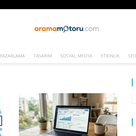
PAZARLAMA
TASARIM
SOSYAL MEDYA
ETKINLIK
SEO
Arama
Motoru