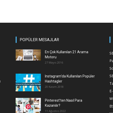
POPÜLER MESAJLAR
En Çok Kullanılan 21 Arama
S
Motoru
P
27 Mayıs 2016
S
S
Instagram’da Kullanılan Popüler
ı
Hashtagler
T
20 Kasım 2018
E-
We
Pinterest’ten Nasıl Para
Kazanılır?
Et
11 Ağustos 2022