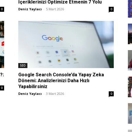
İçeriklerinizi Optimize Etmenin 7 Yolu
Tasarım,
Deniz Yaylacı
-
5 Mart 2026
0
0
UI/UX
SEO
?:
Google Search Console’da Yapay Zeka
Dönemi: Analizlerinizi Daha Hızlı
Yapabilirsiniz
0
Deniz Yaylacı
-
3 Mart 2026
0