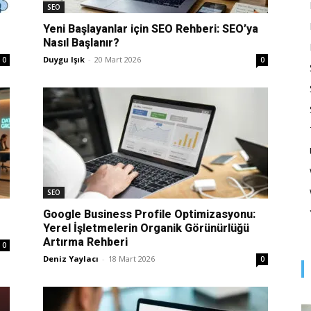
Optimizasyonu
SEO
Yeni Başlayanlar için SEO Rehberi: SEO’ya
Nasıl Başlanır?
Duygu Işık
-
20 Mart 2026
0
0
ve
Pazarlaması
SEO
Google Business Profile Optimizasyonu:
Yerel İşletmelerin Organik Görünürlüğü
Artırma Rehberi
0
Deniz Yaylacı
-
18 Mart 2026
0
–