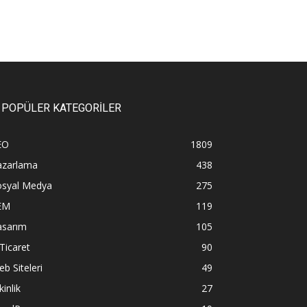
POPÜLER KATEGORİLER
EO
1809
azarlama
438
osyal Medya
275
EM
119
asarım
105
Ticaret
90
b Siteleri
49
kinlik
27