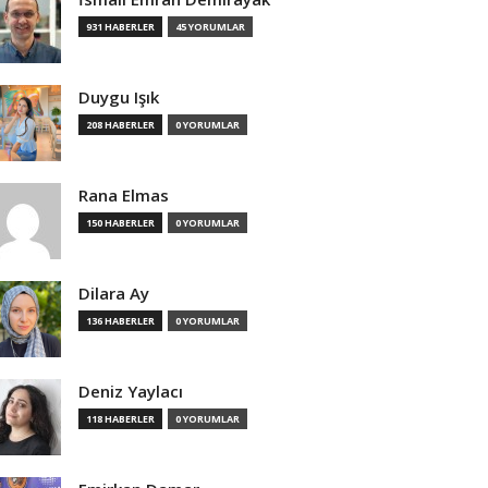
931 HABERLER
45 YORUMLAR
Duygu Işık
208 HABERLER
0 YORUMLAR
Rana Elmas
150 HABERLER
0 YORUMLAR
Dilara Ay
136 HABERLER
0 YORUMLAR
Deniz Yaylacı
118 HABERLER
0 YORUMLAR