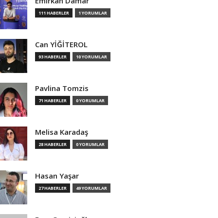
Emirkan Damar
111 HABERLER
1 YORUMLAR
Can YİĞİTEROL
93 HABERLER
10 YORUMLAR
Pavlina Tomzis
71 HABERLER
0 YORUMLAR
Melisa Karadaş
28 HABERLER
0 YORUMLAR
Hasan Yaşar
27 HABERLER
49 YORUMLAR