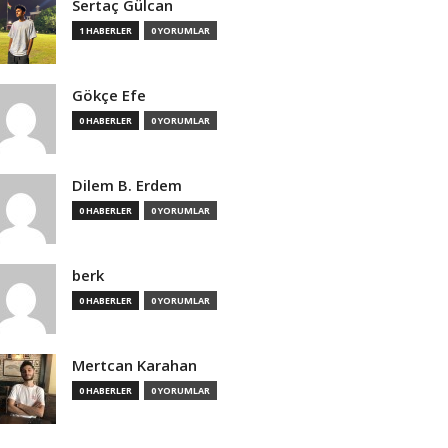
Sertaç Gülcan
1 HABERLER
0 YORUMLAR
Gökçe Efe
0 HABERLER
0 YORUMLAR
Dilem B. Erdem
0 HABERLER
0 YORUMLAR
berk
0 HABERLER
0 YORUMLAR
Mertcan Karahan
0 HABERLER
0 YORUMLAR