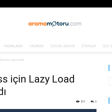
PAZARLAMA
TASARIM
SOSYAL MEDYA
ETKINLIK
SEO E
Arama
lentisi yayımladı
s için Lazy Load
Motoru
dı
311
0