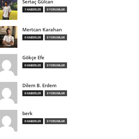
Sertaç Gülcan
1 HABERLER
0 YORUMLAR
Mertcan Karahan
0 HABERLER
0 YORUMLAR
Gökçe Efe
0 HABERLER
0 YORUMLAR
Dilem B. Erdem
0 HABERLER
0 YORUMLAR
berk
0 HABERLER
0 YORUMLAR