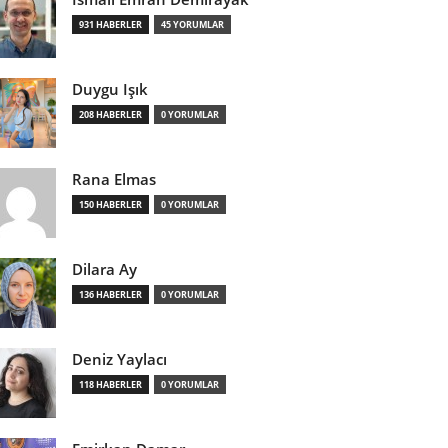
931 HABERLER
45 YORUMLAR
Duygu Işık
208 HABERLER
0 YORUMLAR
Rana Elmas
150 HABERLER
0 YORUMLAR
Dilara Ay
136 HABERLER
0 YORUMLAR
Deniz Yaylacı
118 HABERLER
0 YORUMLAR