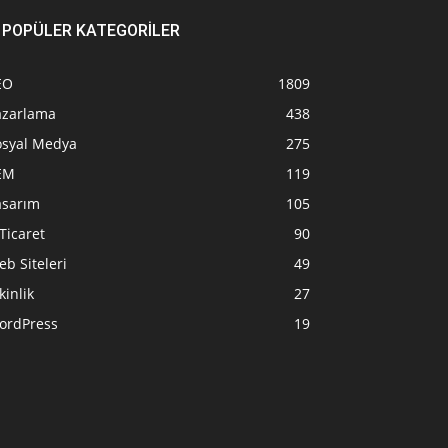
POPÜLER KATEGORİLER
EO
1809
azarlama
438
osyal Medya
275
EM
119
asarım
105
Ticaret
90
b Siteleri
49
kinlik
27
ordPress
19