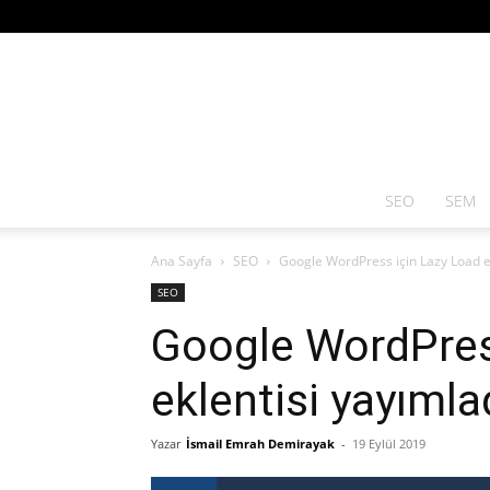
SEO
SEM
Ana Sayfa
SEO
Google WordPress için Lazy Load ek
SEO
Google WordPres
eklentisi yayımla
Yazar
İsmail Emrah Demirayak
-
19 Eylül 2019