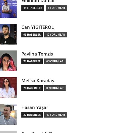
Emirkan Damar
111 HABERLER
1 YORUMLAR
Can YİĞİTEROL
93 HABERLER
10 YORUMLAR
Pavlina Tomzis
71 HABERLER
0 YORUMLAR
Melisa Karadaş
28 HABERLER
0 YORUMLAR
Hasan Yaşar
27 HABERLER
49 YORUMLAR