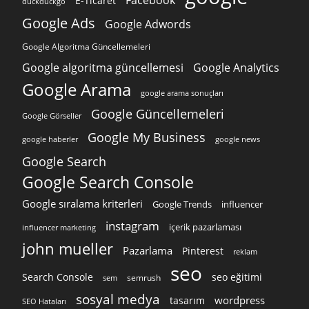
E-Ticaret
duckduckgo
Google Ads
Google Adwords
Google Algoritma Güncellemeleri
Google algoritma güncellemesi
Google Analytics
Google Arama
google arama sonuçları
Google Güncellemeleri
Google Görseller
Google My Business
google news
google haberler
Google Search
Google Search Console
Google sıralama kriterleri
Google Trends
influencer
instagram
içerik pazarlaması
influencer marketing
john mueller
Pazarlama
Pinterest
reklam
seo
Search Console
seo eğitimi
semrush
sem
sosyal medya
wordpress
tasarım
SEO Hataları