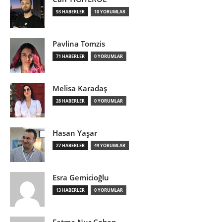
93 HABERLER
10 YORUMLAR
Pavlina Tomzis
71 HABERLER
0 YORUMLAR
Melisa Karadaş
28 HABERLER
0 YORUMLAR
Hasan Yaşar
27 HABERLER
49 YORUMLAR
Esra Gemicioğlu
13 HABERLER
0 YORUMLAR
Fatma Nur Çoban