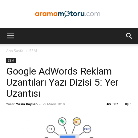
Arama
Ana Sayfa
SEM
SEM
Motoru
Google AdWords Reklam
Uzantıları Yazı Dizisi 5: Yer
Uzantısı
Optimizasyonu
Yazar
Yasin Kaplan
-
29 Mayıs 2018
302
1
ve