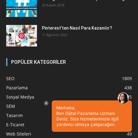
20 Kasım 2018
Pinterest’ten Nasıl Para Kazanılır?
11 Ağustos 2022
POPÜLER KATEGORİLER
SEO
1809
Pazarlama
438
Sosyal Medya
275
SEM
119
Merhaba,
Ben Dijital Pazarlama Uzmanı
Tasarım
105
Deniz. Size hizmetlerimizle ilgili
E-Ticaret
90
yardımcı olmaya çalışacağım.
Web Siteleri
49