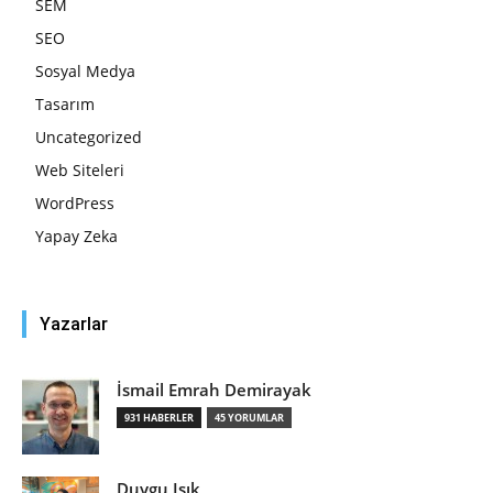
SEM
SEO
Sosyal Medya
Tasarım
Uncategorized
Web Siteleri
WordPress
Yapay Zeka
Yazarlar
İsmail Emrah Demirayak
931 HABERLER
45 YORUMLAR
Duygu Işık