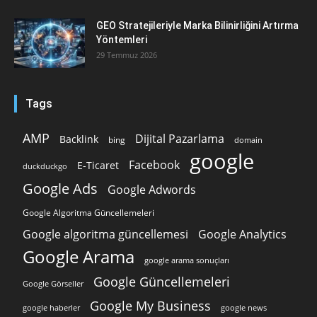
GEO Stratejileriyle Marka Bilinirliğini Artırma
Yöntemleri
29 Temmuz 2026
Tags
AMP
Dijital Pazarlama
Backlink
bing
domain
google
Facebook
E-Ticaret
duckduckgo
Google Ads
Google Adwords
Google Algoritma Güncellemeleri
Google algoritma güncellemesi
Google Analytics
Google Arama
google arama sonuçları
Google Güncellemeleri
Google Görseller
Google My Business
google news
google haberler