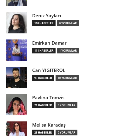
Deniz Yaylacı
118 HABERLER
0 YORUMLAR
Emirkan Damar
111 HABERLER
1 YORUMLAR
Can YİĞİTEROL
93 HABERLER
10 YORUMLAR
Pavlina Tomzis
71 HABERLER
0 YORUMLAR
Melisa Karadaş
28 HABERLER
0 YORUMLAR