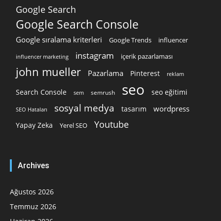
Google Search
Google Search Console
Google sıralama kriterleri
Google Trends
influencer
instagram
içerik pazarlaması
influencer marketing
john mueller
Pazarlama
Pinterest
reklam
seo
Search Console
seo eğitimi
semrush
sem
sosyal medya
wordpress
tasarım
SEO Hataları
Youtube
Yapay Zeka
Yerel SEO
Archives
Ağustos 2026
Temmuz 2026