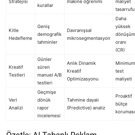
Stratejisi
makine öğrenimi
maliyet
kurallar
tasarrufu
Daha
Geniş
yüksek
Kitle
Davranışsal
demografik
dönüşü
Hedefleme
mikrosegmentasyon
tahminler
oranı
(CR)
Günler
Anlık Dinamik
Minimum
Kreatif
süren
Kreatif
test
Testleri
manuel A/B
Optimizasyonu
maliyeti
testleri
Geçmişe
Proaktif
Veri
dönük
Tahmine dayalı
bütçe
Analizi
rapor
(Predictive) analiz
koruması
incelemesi