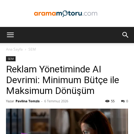
Arama
Ana Sayfa
SEM
SEM
Motoru
Reklam Yönetiminde AI
Devrimi: Minimum Bütçe ile
Maksimum Dönüşüm
Optimizasyonu
Yazar
Pavlina Tomzis
-
6 Temmuz 2026
55
0
ve