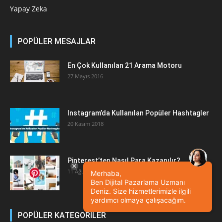
Yapay Zeka
POPÜLER MESAJLAR
En Çok Kullanılan 21 Arama Motoru
27 Mayıs 2016
Instagram’da Kullanılan Popüler Hashtagler
20 Kasım 2018
Pinterest’ten Nasıl Para Kazanılır?
11 Ağustos 2022
Merhaba,
Ben Dijital Pazarlama Uzmanı
Deniz. Size hizmetlerimizle ilgili
yardımcı olmaya çalışacağım.
POPÜLER KATEGORİLER