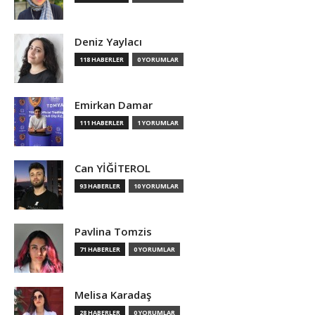
Deniz Yaylacı
118 HABERLER
0 YORUMLAR
Emirkan Damar
111 HABERLER
1 YORUMLAR
Can YİĞİTEROL
93 HABERLER
10 YORUMLAR
Pavlina Tomzis
71 HABERLER
0 YORUMLAR
Melisa Karadaş
28 HABERLER
0 YORUMLAR