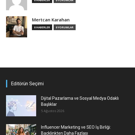
0 HABERLER
0 YORUMLAR
Mertcan Karahan
0 HABERLER
0 YORUMLAR
Editörün Seçimi
Dijital Pazarlama ve Sosyal Medya Odaklı
Başlıklar
5 Ağustos 2026
Influencer Marketing ve SEO İş Birliği:
Backlinkten Daha Fazlası