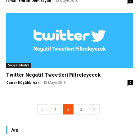
İsmail Emrah Demirayak
-
18 Mayıs 2018
0
Sosyal Medya
Twitter Negatif Tweetleri Filtreleyecek
Caner Küçükbinar
-
18 Mayıs 2018
0
1
2
3
Ara