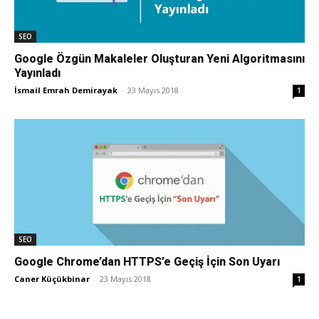
Tasarım,
SEO
Google Özgün Makaleler Oluşturan Yeni Algoritmasını
Yayınladı
İsmail Emrah Demirayak
-
23 Mayıs 2018
UI/UX
1
SEO
Google Chrome’dan HTTPS’e Geçiş İçin Son Uyarı
Caner Küçükbinar
-
23 Mayıs 2018
1