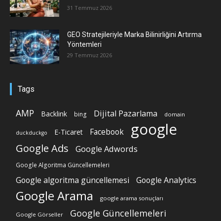
31 Temmuz 2026
GEO Stratejileriyle Marka Bilinirliğini Artırma
Yöntemleri
29 Temmuz 2026
Tags
AMP
Dijital Pazarlama
Backlink
bing
domain
google
Facebook
E-Ticaret
duckduckgo
Google Ads
Google Adwords
Google Algoritma Güncellemeleri
Google algoritma güncellemesi
Google Analytics
Google Arama
google arama sonuçları
Google Güncellemeleri
Google Görseller