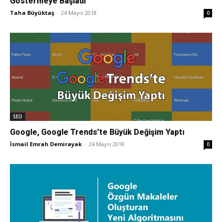
Göstermeye Başladı
Taha Büyüktaş
-
24 Mayıs 2018
0
Pazarlaması
–
SEO,
SEO
Google, Google Trends’te Büyük Değişim Yaptı
İsmail Emrah Demirayak
-
24 Mayıs 2018
0
SEM,
ASO,