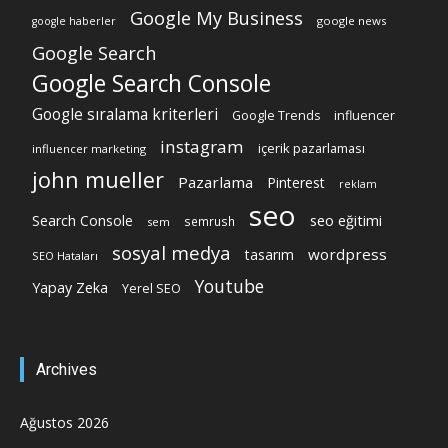
Google My Business
google news
google haberler
Google Search
Google Search Console
Google sıralama kriterleri
Google Trends
influencer
instagram
içerik pazarlaması
influencer marketing
john mueller
Pazarlama
Pinterest
reklam
seo
Search Console
seo eğitimi
semrush
sem
sosyal medya
wordpress
tasarım
SEO Hataları
Youtube
Yapay Zeka
Yerel SEO
Archives
Ağustos 2026