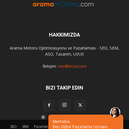
HAKKIMIZDA
Arama Motoru Optimizasyonu ve Pazarlaması - SEO, SEM,
ASO, Tasarım, UI/UX
İletişim:
seo@imza.com
BIZI TAKIP EDIN
Merhaba,
Ben Dijital Pazarlama Uzmanı
SEO
SEM
Pazarlama
Tasarım
Sosyal Medya
Etkinlik