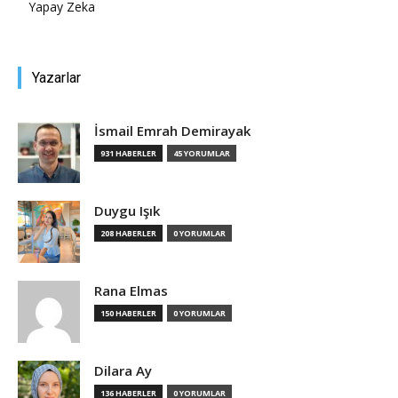
Yapay Zeka
Yazarlar
İsmail Emrah Demirayak
931 HABERLER
45 YORUMLAR
Duygu Işık
208 HABERLER
0 YORUMLAR
Rana Elmas
150 HABERLER
0 YORUMLAR
Dilara Ay
136 HABERLER
0 YORUMLAR