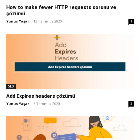
How to make fewer HTTP requests sorunu ve
Tasarım,
çözümü
Yunus Yaşar
-
13 Temmuz 2020
1
UI/UX
SEO
Add Expires headers çözümü
Yunus Yaşar
-
6 Temmuz 2020
3