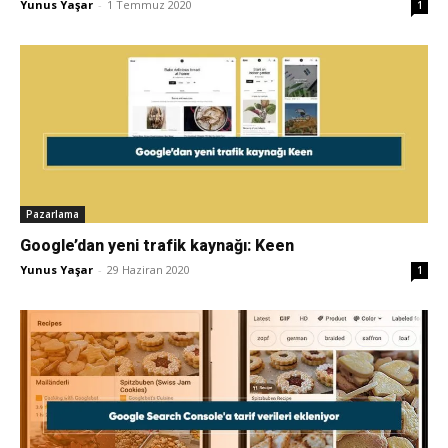
Yunus Yaşar
-
1 Temmuz 2020
1
Pazarlama
Google’dan yeni trafik kaynağı: Keen
Yunus Yaşar
-
29 Haziran 2020
1