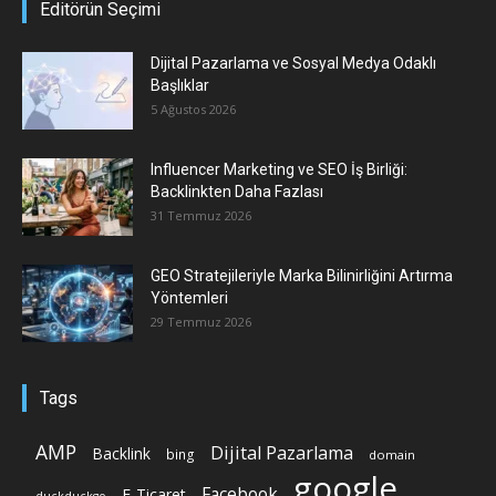
Editörün Seçimi
Dijital Pazarlama ve Sosyal Medya Odaklı
Başlıklar
5 Ağustos 2026
Influencer Marketing ve SEO İş Birliği:
Backlinkten Daha Fazlası
31 Temmuz 2026
GEO Stratejileriyle Marka Bilinirliğini Artırma
Yöntemleri
29 Temmuz 2026
Tags
AMP
Dijital Pazarlama
Backlink
bing
domain
google
Facebook
E-Ticaret