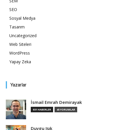
SEM
SEO
Sosyal Medya
Tasarım
Uncategorized
Web Siteleri
WordPress
Yapay Zeka
Yazarlar
İsmail Emrah Demirayak
931 HABERLER
45 YORUMLAR
Duygu Işık