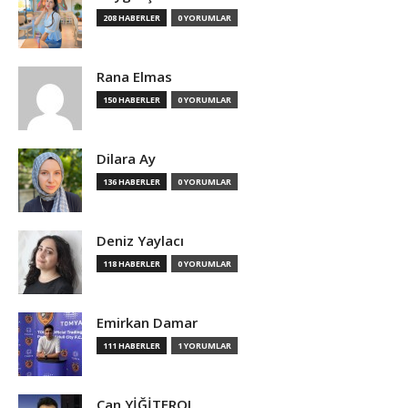
208 HABERLER
0 YORUMLAR
Rana Elmas
150 HABERLER
0 YORUMLAR
Dilara Ay
136 HABERLER
0 YORUMLAR
Deniz Yaylacı
118 HABERLER
0 YORUMLAR
Emirkan Damar
111 HABERLER
1 YORUMLAR
Can YİĞİTEROL