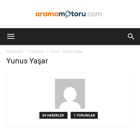
Arama
Ana Sayfa
Yazarlar
Yazar: Yunus Yaşar
Yunus Yaşar
Motoru
Optimizasyonu
69 HABERLER
1 YORUMLAR
ve