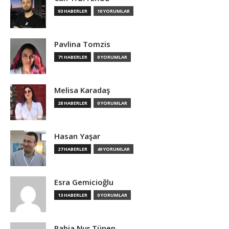
93 HABERLER
10 YORUMLAR
Pavlina Tomzis
71 HABERLER
0 YORUMLAR
Melisa Karadaş
28 HABERLER
0 YORUMLAR
Hasan Yaşar
27 HABERLER
49 YORUMLAR
Esra Gemicioğlu
13 HABERLER
0 YORUMLAR
Rabia Nur Tünen