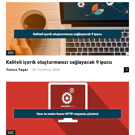
Pazarlaması
–
SEO
Kaliteli içerik oluşturmanızı sağlayacak 9 ipucu
SEO,
Yunus Yaşar
-
20 Temmuz 2020
0
SEM,
ASO,
SEO