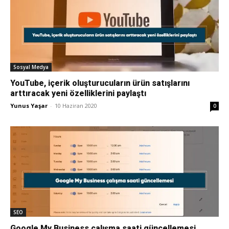
Sosyal Medya
YouTube, içerik oluşturucuların ürün satışlarını
arttıracak yeni özelliklerini paylaştı
Yunus Yaşar
-
10 Haziran 2020
0
SEO
Google My Business çalışma saati güncellemesi