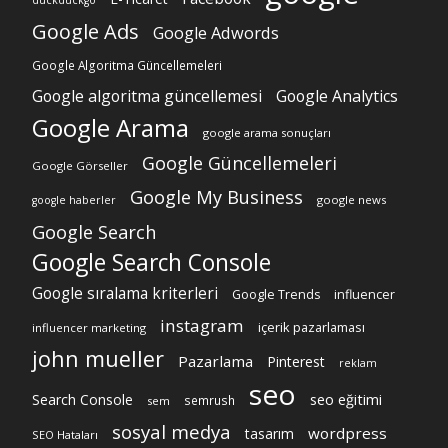
duckduckgo
Google Ads
Google Adwords
Google Algoritma Güncellemeleri
Google algoritma güncellemesi
Google Analytics
Google Arama
google arama sonuçları
Google Güncellemeleri
Google Görseller
Google My Business
google news
google haberler
Google Search
Google Search Console
Google sıralama kriterleri
Google Trends
influencer
instagram
içerik pazarlaması
influencer marketing
john mueller
Pazarlama
Pinterest
reklam
seo
Search Console
seo eğitimi
semrush
sem
sosyal medya
wordpress
tasarım
SEO Hataları