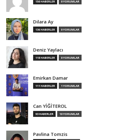
150 HABERLER
0 YORUMLAR
Dilara Ay
136 HABERLER
0 YORUMLAR
Deniz Yaylacı
118 HABERLER
0 YORUMLAR
Emirkan Damar
111 HABERLER
1 YORUMLAR
Can YİĞİTEROL
93 HABERLER
10 YORUMLAR
Pavlina Tomzis