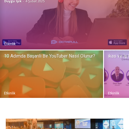
Duygu Işık
-
4 Şubat 2025
Pazarlaması
–
Etkinlik
10 Adımda Başarılı Bir YouTuber Nasıl Olunur?
ikas ve İş
SEO,
SEM,
Etkinlik
Etkinlik
ASO,