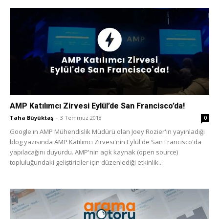
AMP Katılımcı Zirvesi Eylül’de San Francisco’da!
Taha Büyüktaş
-
3 Temmuz 2018
0
Google'ın AMP Mühendislik Müdürü olan Joey Rozier'ın yayınladığı
blog yazısında AMP Katılımcı Zirvesi'nin Eylül'de San Francisco'da
yapılacağını duyurdu. AMP'nin açık kaynak (open source)
topluluğundaki geliştiriciler için düzenlediği etkinlik...