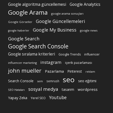
Google algoritma güncellemesi
Google Analytics
Google Arama
google arama sonuçları
Google Güncellemeleri
Google Görseller
Google My Business
google news
google haberler
Google Search
Google Search Console
Google sıralama kriterleri
Google Trends
influencer
instagram
içerik pazarlaması
influencer marketing
john mueller
Pazarlama
Pinterest
reklam
seo
Search Console
seo eğitimi
semrush
sem
sosyal medya
wordpress
tasarım
SEO Hataları
Youtube
Yapay Zeka
Yerel SEO