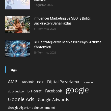
5 Ağustos 2026
Influencer Marketing ve SEO İş Birliği:
Backlinkten Daha Fazlası
31 Temmuz 2026
GEO Stratejileriyle Marka Bilinirliğini Artırma
Yöntemleri
29 Temmuz 2026
Tags
AMP
Dijital Pazarlama
Backlink
bing
domain
google
Facebook
E-Ticaret
duckduckgo
Google Ads
Google Adwords
Google Algoritma Güncellemeleri