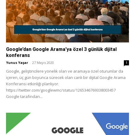
Tasarım,
UI/UX
Google’dan Google Arama’ya özel 3 günlük dijital
konferans
Yunus Yaşar
-
27 Mayıs 2020
1
Google, geliştiricilere yönelik olan ve aramaya özel oturumlar da
içeren, üç gün boyunca sürecek olan canlı bir dijital Google Arama
Konferansı etkinliği planlıyor.
https://twitter.com/googlewmc/status/1265346769338003457
Google tarafından...