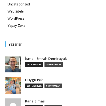
Uncategorized
Web Siteleri
WordPress
Yapay Zeka
Yazarlar
İsmail Emrah Demirayak
931 HABERLER
45 YORUMLAR
Duygu Işık
208 HABERLER
0 YORUMLAR
Rana Elmas