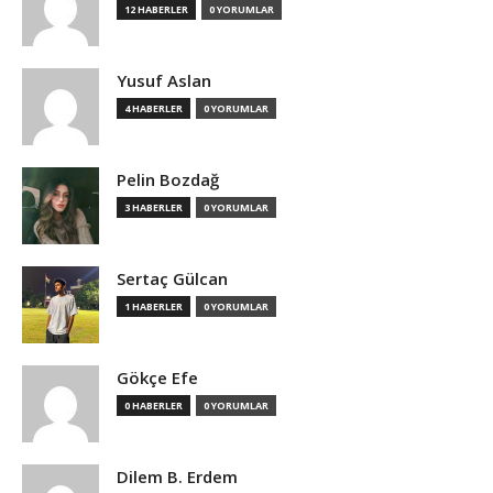
12 HABERLER
0 YORUMLAR
Yusuf Aslan
4 HABERLER
0 YORUMLAR
Pelin Bozdağ
3 HABERLER
0 YORUMLAR
Sertaç Gülcan
1 HABERLER
0 YORUMLAR
Gökçe Efe
0 HABERLER
0 YORUMLAR
Dilem B. Erdem