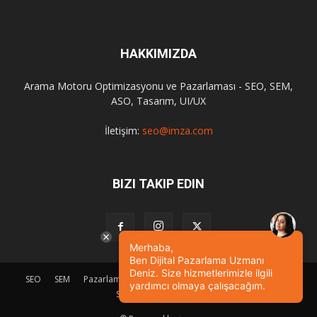
HAKKIMIZDA
Arama Motoru Optimizasyonu ve Pazarlaması - SEO, SEM,
ASO, Tasarım, UI/UX
İletişim:
seo@imza.com
BIZI TAKIP EDIN
Merhaba,
Ben Dijital Pazarlama Uzmanı
Deniz. Size hizmetlerimizle ilgili
SEO
SEM
Pazarlama
Tasarım
Sosyal Medya
Etkinlik
yardımcı olmaya çalışacağım.
SEO Eğitimi
İletişim