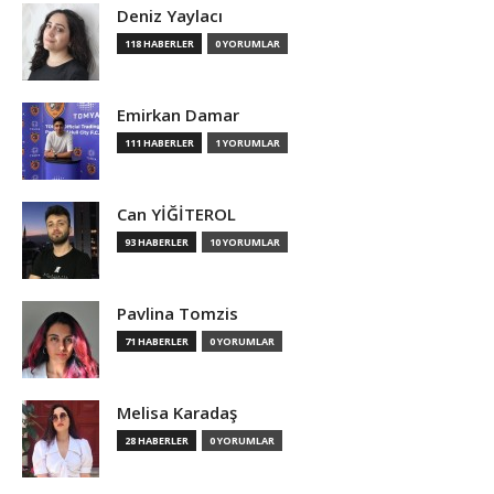
Deniz Yaylacı
118 HABERLER
0 YORUMLAR
Emirkan Damar
111 HABERLER
1 YORUMLAR
Can YİĞİTEROL
93 HABERLER
10 YORUMLAR
Pavlina Tomzis
71 HABERLER
0 YORUMLAR
Melisa Karadaş
28 HABERLER
0 YORUMLAR