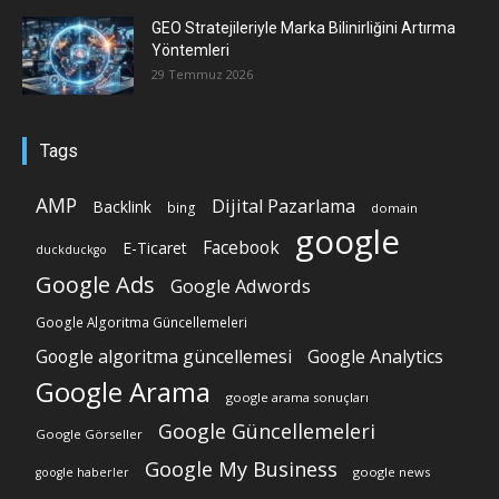
GEO Stratejileriyle Marka Bilinirliğini Artırma
Yöntemleri
29 Temmuz 2026
Tags
AMP
Dijital Pazarlama
Backlink
bing
domain
google
Facebook
E-Ticaret
duckduckgo
Google Ads
Google Adwords
Google Algoritma Güncellemeleri
Google algoritma güncellemesi
Google Analytics
Google Arama
google arama sonuçları
Google Güncellemeleri
Google Görseller
Google My Business
google news
google haberler