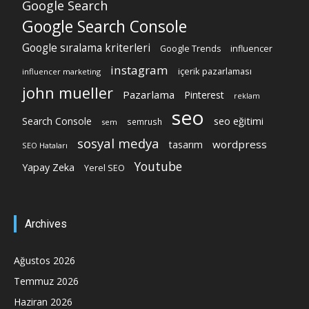
Google Search
Google Search Console
Google sıralama kriterleri
Google Trends
influencer
instagram
içerik pazarlaması
influencer marketing
john mueller
Pazarlama
Pinterest
reklam
seo
Search Console
seo eğitimi
semrush
sem
sosyal medya
wordpress
tasarım
SEO Hataları
Youtube
Yapay Zeka
Yerel SEO
Archives
Ağustos 2026
Temmuz 2026
Haziran 2026