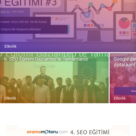
Pazarlaması
–
Etkinlik
6. SEO Eğitimi Gaziantep’te Tamamlandı
Google’da
dijital kon
SEO,
SEM,
Etkinlik
Etkinlik
ASO,