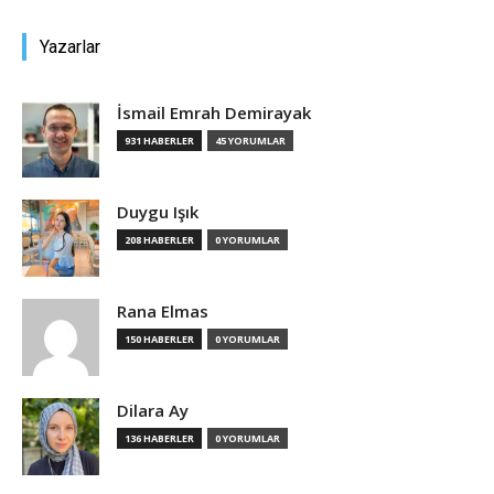
Yazarlar
İsmail Emrah Demirayak
931 HABERLER
45 YORUMLAR
Duygu Işık
208 HABERLER
0 YORUMLAR
Rana Elmas
150 HABERLER
0 YORUMLAR
Dilara Ay
136 HABERLER
0 YORUMLAR