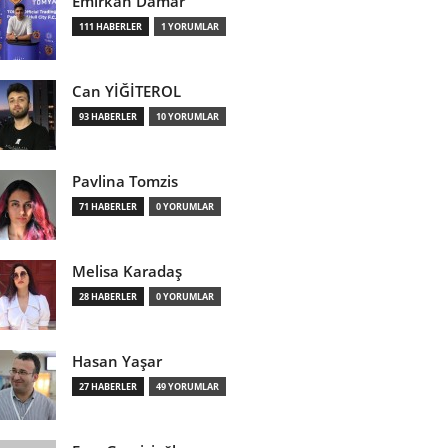
Emirkan Damar
111 HABERLER
1 YORUMLAR
Can YİĞİTEROL
93 HABERLER
10 YORUMLAR
Pavlina Tomzis
71 HABERLER
0 YORUMLAR
Melisa Karadaş
28 HABERLER
0 YORUMLAR
Hasan Yaşar
27 HABERLER
49 YORUMLAR