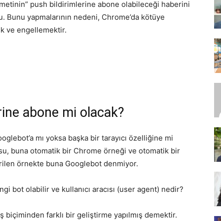
etinin” push bildirimlerine abone olabileceği haberini
du. Bunu yapmalarının nedeni, Chrome’da kötüye
ek ve engellemektir.
SEO,
SEM,
rine abone mi olacak?
glebot’a mı yoksa başka bir tarayıcı özelliğine mi
su, buna otomatik bir Chrome örneği ve otomatik bir
erilen örnekte buna Googlebot denmiyor.
ASO,
 bot olabilir ve kullanıcı aracısı (user agent) nedir?
 biçiminden farklı bir geliştirme yapılmış demektir.