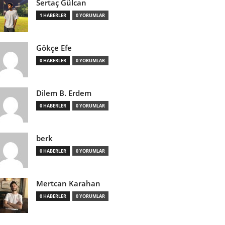
Sertaç Gülcan
1 HABERLER
0 YORUMLAR
Gökçe Efe
0 HABERLER
0 YORUMLAR
Dilem B. Erdem
0 HABERLER
0 YORUMLAR
berk
0 HABERLER
0 YORUMLAR
Mertcan Karahan
0 HABERLER
0 YORUMLAR