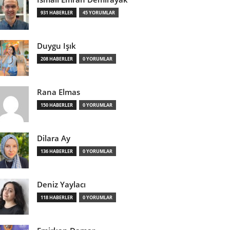
931 HABERLER
45 YORUMLAR
Duygu Işık
208 HABERLER
0 YORUMLAR
Rana Elmas
150 HABERLER
0 YORUMLAR
Dilara Ay
136 HABERLER
0 YORUMLAR
Deniz Yaylacı
118 HABERLER
0 YORUMLAR