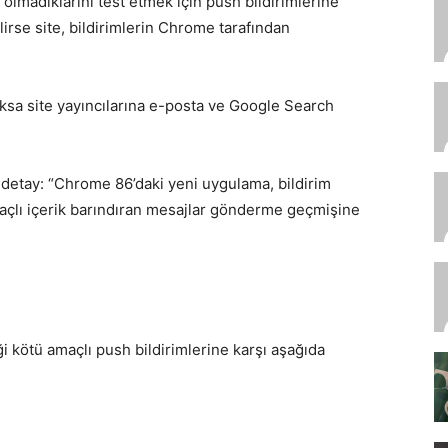
olmadıklarını test etmek için push bildirimlerine
ilirse site, bildirimlerin Chrome tarafından
ksa site yayıncılarına e-posta ve Google Search
ka detay: “Chrome 86’daki yeni uygulama, bildirim
açlı içerik barındıran mesajlar gönderme geçmişine
iği kötü amaçlı push bildirimlerine karşı aşağıda