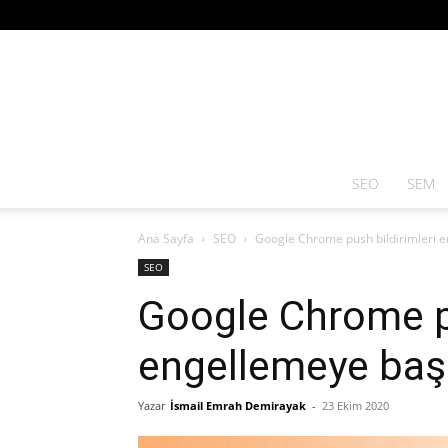
SEO
SEM
Ana Sayfa
SEO
Google Chrome push bildirimleri 
SEO
Google Chrome pu
engellemeye baş
Yazar
İsmail Emrah Demirayak
-
23 Ekim 2020