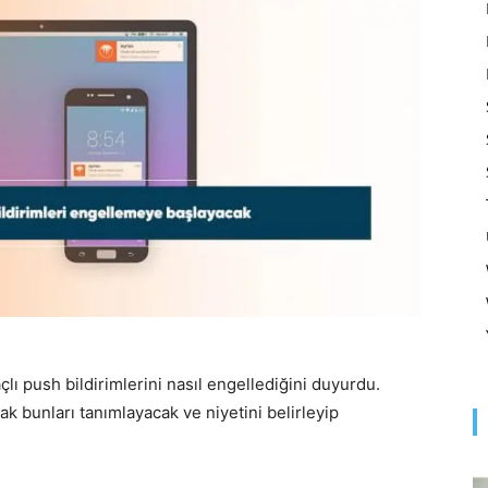
Optimizasyonu
ve
Pazarlaması
ı push bildirimlerini nasıl engellediğini duyurdu.
k bunları tanımlayacak ve niyetini belirleyip
–