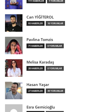
111 HABERLER
1 YORUMLAR
Can YİĞİTEROL
93 HABERLER
10 YORUMLAR
Pavlina Tomzis
71 HABERLER
0 YORUMLAR
Melisa Karadaş
28 HABERLER
0 YORUMLAR
Hasan Yaşar
27 HABERLER
49 YORUMLAR
Esra Gemicioğlu