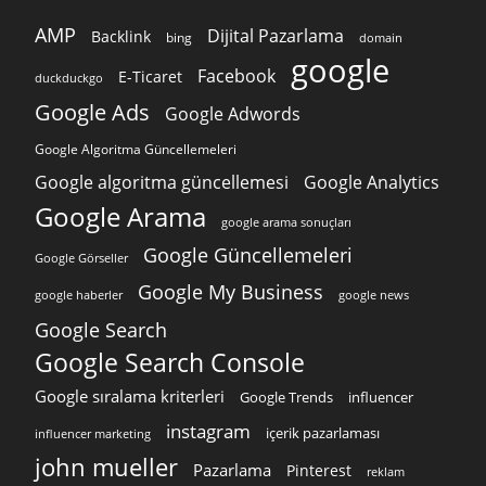
AMP
Dijital Pazarlama
Backlink
bing
domain
google
Facebook
E-Ticaret
duckduckgo
Google Ads
Google Adwords
Google Algoritma Güncellemeleri
Google algoritma güncellemesi
Google Analytics
Google Arama
google arama sonuçları
Google Güncellemeleri
Google Görseller
Google My Business
google news
google haberler
Google Search
Google Search Console
Google sıralama kriterleri
Google Trends
influencer
instagram
içerik pazarlaması
influencer marketing
john mueller
Pazarlama
Pinterest
reklam