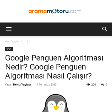
Arama
Ana Sayfa
SEO
SEO
Motoru
Google Penguen Algoritması
Nedir? Google Penguen
Algoritması Nasıl Çalışır?
Optimizasyonu
Yazar
Deniz Yaylacı
-
19 Temmuz 2023
204
0
ve