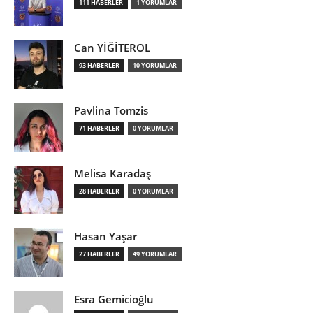
111 HABERLER
1 YORUMLAR
Can YİĞİTEROL
93 HABERLER
10 YORUMLAR
Pavlina Tomzis
71 HABERLER
0 YORUMLAR
Melisa Karadaş
28 HABERLER
0 YORUMLAR
Hasan Yaşar
27 HABERLER
49 YORUMLAR
Esra Gemicioğlu