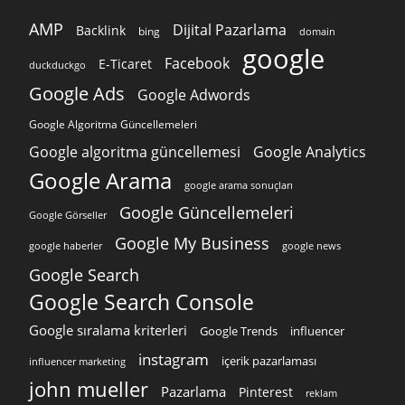
AMP
Dijital Pazarlama
Backlink
bing
domain
google
Facebook
E-Ticaret
duckduckgo
Google Ads
Google Adwords
Google Algoritma Güncellemeleri
Google algoritma güncellemesi
Google Analytics
Google Arama
google arama sonuçları
Google Güncellemeleri
Google Görseller
Google My Business
google news
google haberler
Google Search
Google Search Console
Google sıralama kriterleri
Google Trends
influencer
instagram
içerik pazarlaması
influencer marketing
john mueller
Pazarlama
Pinterest
reklam