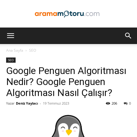
Arama
Ana Sayfa
SEO
SEO
Motoru
Google Penguen Algoritması
Nedir? Google Penguen
Algoritması Nasıl Çalışır?
Optimizasyonu
Yazar
Deniz Yaylacı
-
19 Temmuz 2023
206
0
ve