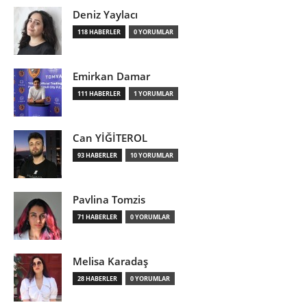
Deniz Yaylacı
118 HABERLER
0 YORUMLAR
Emirkan Damar
111 HABERLER
1 YORUMLAR
Can YİĞİTEROL
93 HABERLER
10 YORUMLAR
Pavlina Tomzis
71 HABERLER
0 YORUMLAR
Melisa Karadaş
28 HABERLER
0 YORUMLAR