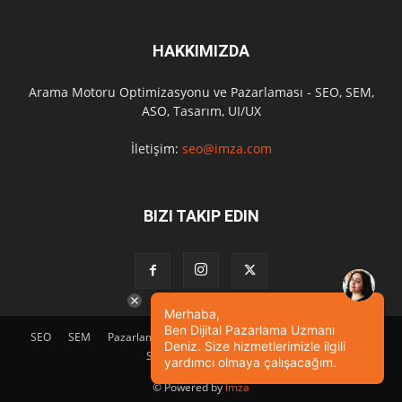
HAKKIMIZDA
Arama Motoru Optimizasyonu ve Pazarlaması - SEO, SEM,
ASO, Tasarım, UI/UX
İletişim:
seo@imza.com
BIZI TAKIP EDIN
Merhaba,
Ben Dijital Pazarlama Uzmanı
SEO
SEM
Pazarlama
Tasarım
Sosyal Medya
Etkinlik
Deniz. Size hizmetlerimizle ilgili
SEO Eğitimi
İletişim
yardımcı olmaya çalışacağım.
© Powered by
imza