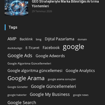
GEO Stratejileriyle Marka Bilinirliğini Artırma
Yöntemleri
29 Temmuz 2026
Tags
AMP
Dijital Pazarlama
Backlink
bing
domain
google
Facebook
E-Ticaret
duckduckgo
Google Ads
Google Adwords
Google Algoritma Güncellemeleri
Google algoritma güncellemesi
Google Analytics
Google Arama
google arama sonuçları
Google Güncellemeleri
Google Görseller
Google My Business
google news
google haberler
Google Search