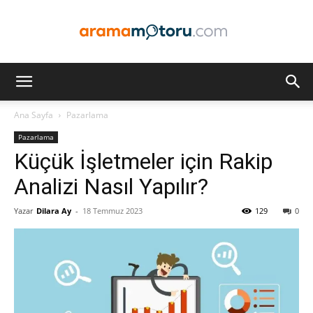
Arama
Ana Sayfa
Pazarlama
Pazarlama
Motoru
Küçük İşletmeler için Rakip
Analizi Nasıl Yapılır?
Yazar
Dilara Ay
-
18 Temmuz 2023
129
0
Optimizasyonu
ve