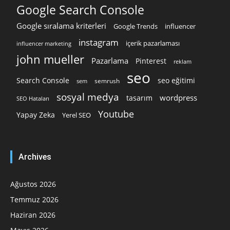
Google Search Console
Google sıralama kriterleri
Google Trends
influencer
instagram
içerik pazarlaması
influencer marketing
john mueller
Pazarlama
Pinterest
reklam
seo
Search Console
seo eğitimi
semrush
sem
sosyal medya
wordpress
tasarım
SEO Hataları
Youtube
Yapay Zeka
Yerel SEO
Archives
Ağustos 2026
Temmuz 2026
Haziran 2026