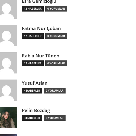
Esra Gemicioğlu
13 HABERLER
0 YORUMLAR
Fatma Nur Çoban
12 HABERLER
0 YORUMLAR
Rabia Nur Tünen
12 HABERLER
0 YORUMLAR
Yusuf Aslan
4 HABERLER
0 YORUMLAR
Pelin Bozdağ
3 HABERLER
0 YORUMLAR