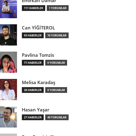
Emirkan Damar
111 HABERLER
1 YORUMLAR
Can YİĞİTEROL
93 HABERLER
10 YORUMLAR
Pavlina Tomzis
71 HABERLER
0 YORUMLAR
Melisa Karadaş
28 HABERLER
0 YORUMLAR
Hasan Yaşar
27 HABERLER
49 YORUMLAR