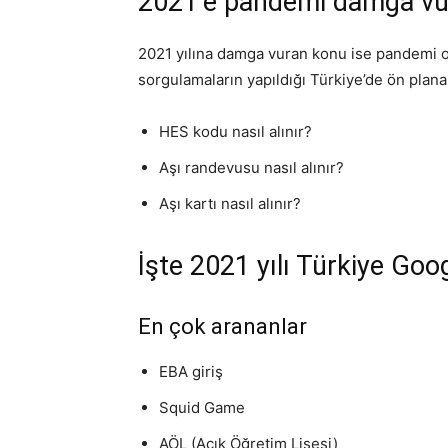
2021’e pandemi damga v
2021 yılına damga vuran konu ise pandemi ol
sorgulamaların yapıldığı Türkiye’de ön plana
HES kodu nasıl alınır?
Aşı randevusu nasıl alınır?
Aşı kartı nasıl alınır?
İşte 2021 yılı Türkiye Goo
En çok arananlar
EBA giriş
Squid Game
AÖL (Açık Öğretim Lisesi)