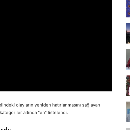
Tasarım,
UI/UX
nelindeki olayların yeniden hatırlanmasını sağlayan
ategoriler altında “en” listelendi.