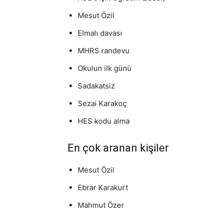
Mesut Özil
Elmalı davası
MHRS randevu
Okulun ilk günü
Sadakatsiz
Sezai Karakoç
HES kodu alma
En çok aranan kişiler
Mesut Özil
Ebrar Karakurt
Mahmut Özer