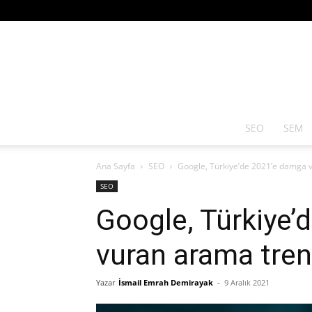
SEO
SEM
Ana Sayfa
SEO
Google, Türkiye’de 2021’e damga v
SEO
Google, Türkiye’
vuran arama trend
Yazar
İsmail Emrah Demirayak
-
9 Aralık 2021