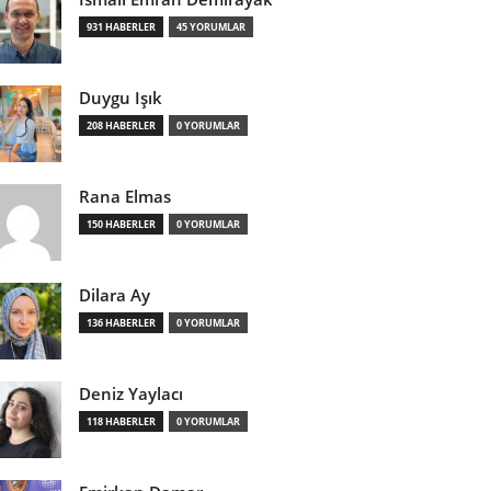
931 HABERLER
45 YORUMLAR
Duygu Işık
208 HABERLER
0 YORUMLAR
Rana Elmas
150 HABERLER
0 YORUMLAR
Dilara Ay
136 HABERLER
0 YORUMLAR
Deniz Yaylacı
118 HABERLER
0 YORUMLAR