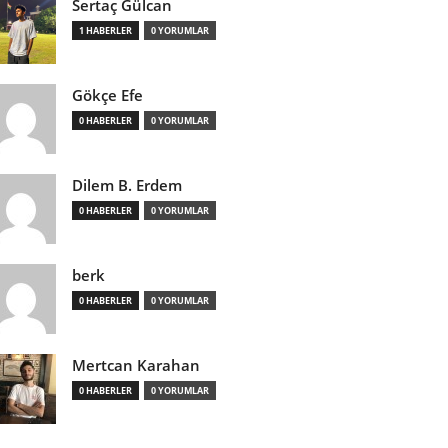
Sertaç Gülcan
1 HABERLER
0 YORUMLAR
Gökçe Efe
0 HABERLER
0 YORUMLAR
Dilem B. Erdem
0 HABERLER
0 YORUMLAR
berk
0 HABERLER
0 YORUMLAR
Mertcan Karahan
0 HABERLER
0 YORUMLAR