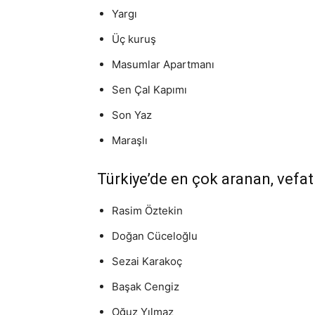
Yargı
Üç kuruş
Masumlar Apartmanı
Sen Çal Kapımı
Son Yaz
Maraşlı
Türkiye’de en çok aranan, vefat
Rasim Öztekin
Doğan Cüceloğlu
Sezai Karakoç
Başak Cengiz
Oğuz Yılmaz