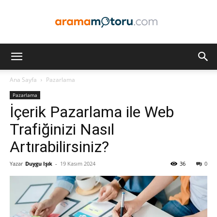
Arama
Ana Sayfa
Pazarlama
Pazarlama
Motoru
İçerik Pazarlama ile Web
Trafiğinizi Nasıl
Artırabilirsiniz?
Optimizasyonu
Yazar
Duygu Işık
-
19 Kasım 2024
36
0
ve