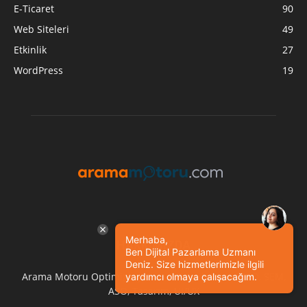
E-Ticaret
90
Web Siteleri
49
Etkinlik
27
WordPress
19
Merhaba,
HAKKIMIZDA
Ben Dijital Pazarlama Uzmanı
Deniz. Size hizmetlerimizle ilgili
Arama Motoru Optimizasyonu ve Pazarlaması - SEO, SEM,
yardımcı olmaya çalışacağım.
ASO, Tasarım, UI/UX