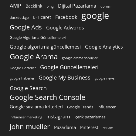
AMP
Dijital Pazarlama
Backlink
bing
domain
google
Facebook
E-Ticaret
duckduckgo
Google Ads
Google Adwords
Google Algoritma Güncellemeleri
Google algoritma güncellemesi
Google Analytics
Google Arama
google arama sonuçları
Google Güncellemeleri
Google Görseller
Google My Business
google news
google haberler
Google Search
Google Search Console
Google sıralama kriterleri
Google Trends
influencer
instagram
içerik pazarlaması
influencer marketing
john mueller
Pazarlama
Pinterest
reklam