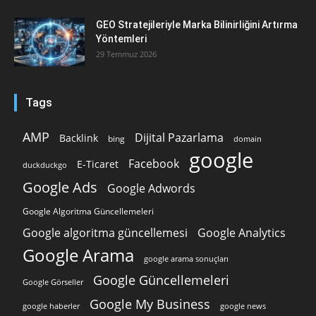
GEO Stratejileriyle Marka Bilinirliğini Artırma
Yöntemleri
29 Temmuz 2026
Tags
AMP
Dijital Pazarlama
Backlink
bing
domain
google
Facebook
E-Ticaret
duckduckgo
Google Ads
Google Adwords
Google Algoritma Güncellemeleri
Google algoritma güncellemesi
Google Analytics
Google Arama
google arama sonuçları
Google Güncellemeleri
Google Görseller
Google My Business
google news
google haberler