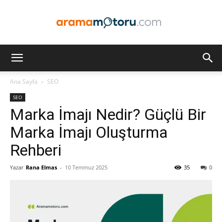
Arama
Ana Sayfa
SEO
SEO
Motoru
Marka İmajı Nedir? Güçlü Bir
Marka İmajı Oluşturma
Rehberi
Optimizasyonu
Yazar
Rana Elmas
-
10 Temmuz 2025
35
0
ve