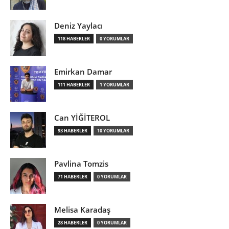
Deniz Yaylacı
118 HABERLER
0 YORUMLAR
Emirkan Damar
111 HABERLER
1 YORUMLAR
Can YİĞİTEROL
93 HABERLER
10 YORUMLAR
Pavlina Tomzis
71 HABERLER
0 YORUMLAR
Melisa Karadaş
28 HABERLER
0 YORUMLAR