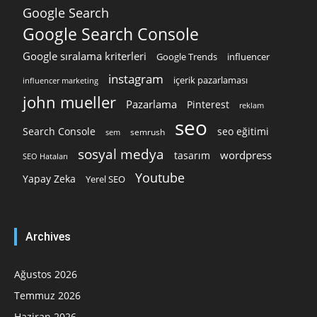
Google Search
Google Search Console
Google sıralama kriterleri
Google Trends
influencer
instagram
içerik pazarlaması
influencer marketing
john mueller
Pazarlama
Pinterest
reklam
seo
Search Console
seo eğitimi
semrush
sem
sosyal medya
wordpress
tasarım
SEO Hataları
Youtube
Yapay Zeka
Yerel SEO
Archives
Ağustos 2026
Temmuz 2026
Haziran 2026