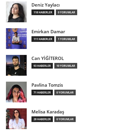
Deniz Yaylacı
118 HABERLER
0 YORUMLAR
Emirkan Damar
111 HABERLER
1 YORUMLAR
Can YİĞİTEROL
93 HABERLER
10 YORUMLAR
Pavlina Tomzis
71 HABERLER
0 YORUMLAR
Melisa Karadaş
28 HABERLER
0 YORUMLAR