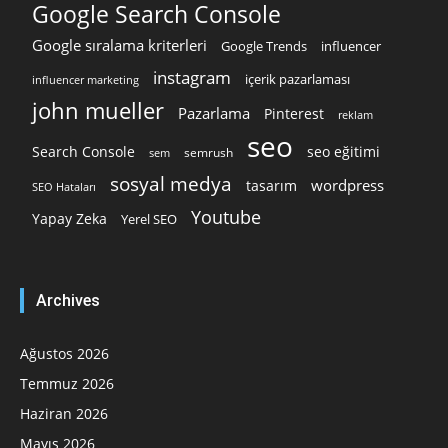
Google Search Console
Google sıralama kriterleri
Google Trends
influencer
instagram
içerik pazarlaması
influencer marketing
john mueller
Pazarlama
Pinterest
reklam
seo
Search Console
seo eğitimi
semrush
sem
sosyal medya
wordpress
tasarım
SEO Hataları
Youtube
Yapay Zeka
Yerel SEO
Archives
Ağustos 2026
Temmuz 2026
Haziran 2026
Mayıs 2026