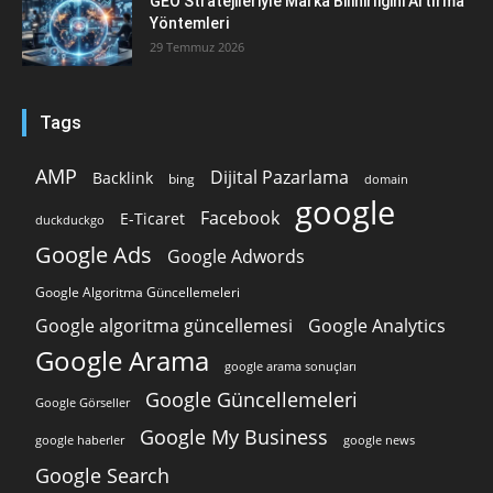
GEO Stratejileriyle Marka Bilinirliğini Artırma
Yöntemleri
29 Temmuz 2026
Tags
AMP
Dijital Pazarlama
Backlink
bing
domain
google
Facebook
E-Ticaret
duckduckgo
Google Ads
Google Adwords
Google Algoritma Güncellemeleri
Google algoritma güncellemesi
Google Analytics
Google Arama
google arama sonuçları
Google Güncellemeleri
Google Görseller
Google My Business
google news
google haberler
Google Search