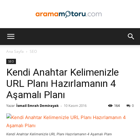
Arama
Ana Sayfa
SEO
SEO
Motoru
Kendi Anahtar Kelimenizle
URL Planı Hazırlamanın 4
Aşamalı Planı
Optimizasyonu
Yazar
İsmail Emrah Demirayak
-
10 Kasım 2016
164
0
ve
Kendi Anahtar Kelimenizle URL Planı Hazırlamanın 4 Aşamalı Planı