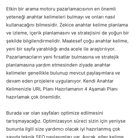
Etkin bir arama motoru pazarlamacısının en önemli
Pazarlaması
yeteneği anahtar kelimeleri bulmayı ve onları nasıl
kullanacağını bilmesidir. Zekice anahtar kelime planlama
ve izleme, içerik planlamasını ve stratejisini de yoğun bir
–
şekilde bilgilendirmelidir. Maalesef çoğu anahtar kelime,
yeni bir sayfa yaratıldığı anda acele ile araştırılıyor.
Pazarlamacıların yeni fırsatlar bulmasına ve stratejik
planlamasına yardım etmesinden ziyade anahtar
SEO,
kelimeler genellikle bulunup mevcut paylaşımlara ve
devam eden projelere uygulanıyor. Kendi Anahtar
Kelimenizle URL Planı Hazırlamanın 4 Aşamalı Planı
SEM,
hazırlamak çok önemlidir.
Burada var olan sayfaları optimize edilmesini
tartışmayacağız. Optimizasyon süreci sizin için yeniyse
ASO,
bununla ilgili size yardımcı olacak iyi hazırlanmış çok
sayıda teknik SEO paylaşımları var. Ancak, eğer kelime