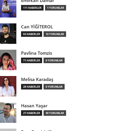
Emirkan Damar
111 HABERLER
1 YORUMLAR
Can YİĞİTEROL
93 HABERLER
10 YORUMLAR
Pavlina Tomzis
71 HABERLER
0 YORUMLAR
Melisa Karadaş
28 HABERLER
0 YORUMLAR
Hasan Yaşar
27 HABERLER
49 YORUMLAR