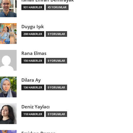
931 HABERLER
45 YORUMLAR
Duygu Işık
208 HABERLER
0 YORUMLAR
Rana Elmas
150 HABERLER
0 YORUMLAR
Dilara Ay
136 HABERLER
0 YORUMLAR
Deniz Yaylacı
118 HABERLER
0 YORUMLAR