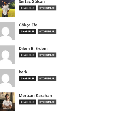
Sertaç Gülcan
1 HABERLER
0 YORUMLAR
Gökçe Efe
0 HABERLER
0 YORUMLAR
Dilem B. Erdem
0 HABERLER
0 YORUMLAR
berk
0 HABERLER
0 YORUMLAR
Mertcan Karahan
0 HABERLER
0 YORUMLAR