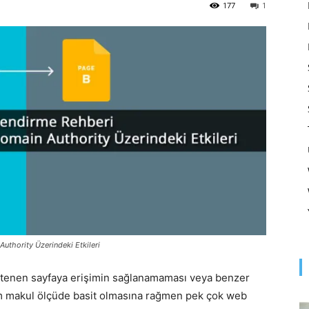
Optimizasyonu
177
1
ve
Pazarlaması
uthority Üzerindeki Etkileri
–
istenen sayfaya erişimin sağlanamaması veya benzer
em makul ölçüde basit olmasına rağmen pek çok web