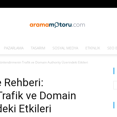
PAZARLAMA
TASARIM
SOSYAL MEDYA
ETKINLIK
SEO E
Arama
nlendirmenin Trafik ve Domain Authority Üzerindeki Etkileri
 Rehberi:
Motoru
Trafik ve Domain
eki Etkileri