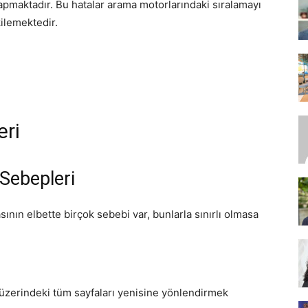
pmaktadır. Bu hatalar arama motorlarındaki sıralamayı
kilemektedir.
SEO,
ri
SEM,
Sebepleri
ının elbette birçok sebebi var, bunlarla sınırlı olmasa
ASO,
e üzerindeki tüm sayfaları yenisine yönlendirmek