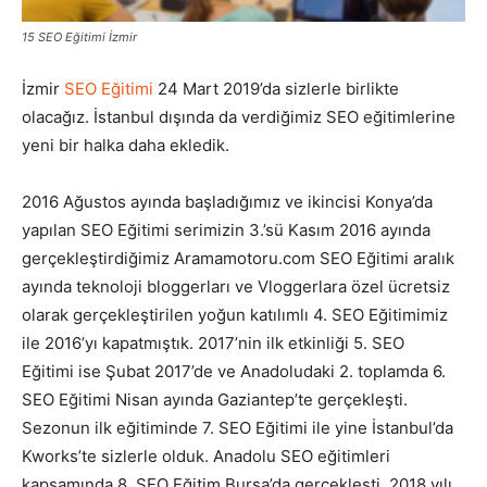
15 SEO Eğitimi İzmir
Pazarlaması
İzmir
SEO Eğitimi
24 Mart 2019’da sizlerle birlikte
olacağız. İstanbul dışında da verdiğimiz SEO eğitimlerine
–
yeni bir halka daha ekledik.
2016 Ağustos ayında başladığımız ve ikincisi Konya’da
yapılan SEO Eğitimi serimizin 3.’sü Kasım 2016 ayında
SEO,
gerçekleştirdiğimiz Aramamotoru.com SEO Eğitimi aralık
ayında teknoloji bloggerları ve Vloggerlara özel ücretsiz
olarak gerçekleştirilen yoğun katılımlı 4. SEO Eğitimimiz
SEM,
ile 2016’yı kapatmıştık. 2017’nin ilk etkinliği 5. SEO
Eğitimi ise Şubat 2017’de ve Anadoludaki 2. toplamda 6.
SEO Eğitimi Nisan ayında Gaziantep’te gerçekleşti.
Sezonun ilk eğitiminde 7. SEO Eğitimi ile yine İstanbul’da
ASO,
Kworks’te sizlerle olduk. Anadolu SEO eğitimleri
kapsamında 8. SEO Eğitim Bursa’da gerçekleşti. 2018 yılı