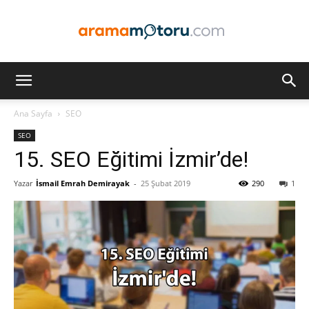
Arama
Ana Sayfa
SEO
SEO
Motoru
15. SEO Eğitimi İzmir’de!
Yazar
İsmail Emrah Demirayak
-
25 Şubat 2019
290
1
Optimizasyonu
ve