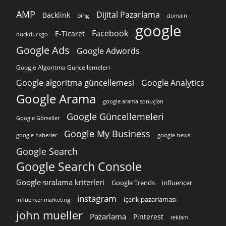
AMP
Dijital Pazarlama
Backlink
bing
domain
google
Facebook
E-Ticaret
duckduckgo
Google Ads
Google Adwords
Google Algoritma Güncellemeleri
Google algoritma güncellemesi
Google Analytics
Google Arama
google arama sonuçları
Google Güncellemeleri
Google Görseller
Google My Business
google news
google haberler
Google Search
Google Search Console
Google sıralama kriterleri
Google Trends
influencer
instagram
içerik pazarlaması
influencer marketing
john mueller
Pazarlama
Pinterest
reklam