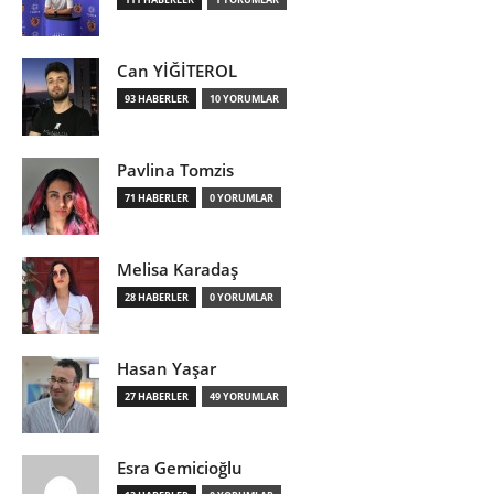
Can YİĞİTEROL
93 HABERLER
10 YORUMLAR
Pavlina Tomzis
71 HABERLER
0 YORUMLAR
Melisa Karadaş
28 HABERLER
0 YORUMLAR
Hasan Yaşar
27 HABERLER
49 YORUMLAR
Esra Gemicioğlu