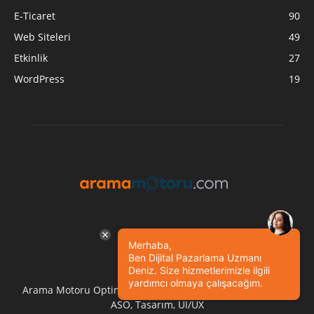
E-Ticaret
90
Web Siteleri
49
Etkinlik
27
WordPress
19
Merhaba,
HAKKIMIZDA
Ben Dijital Pazarlama Uzmanı
Deniz. Size hizmetlerimizle ilgili
yardımcı olmaya çalışacağım.
Arama Motoru Optimizasyonu ve Pazarlaması - SEO, SEM,
ASO, Tasarım, UI/UX