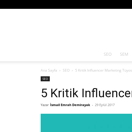
SEO
SEM
Ana Sayfa
SEO
5 Kritik Influencer Marketing Tüyo
SEO
5 Kritik Influen
Yazar
İsmail Emrah Demirayak
-
29 Eylül 2017