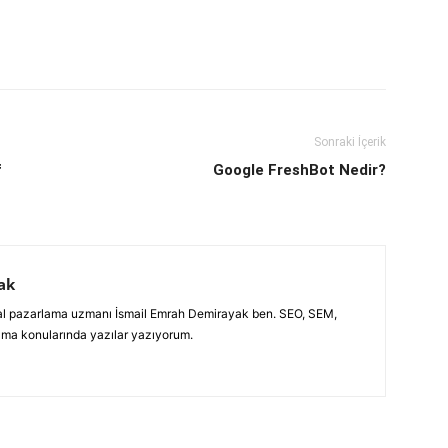
Sonraki İçerik
f
Google FreshBot Nedir?
ak
jital pazarlama uzmanı İsmail Emrah Demirayak ben. SEO, SEM,
ama konularında yazılar yazıyorum.