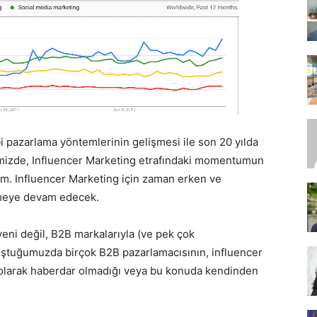
SEO,
i pazarlama yöntemlerinin gelişmesi ile son 20 yılda
SEM,
ğimizde, Influencer Marketing etrafındaki momentumun
rim. Influencer Marketing için zaman erken ve
ümeye devam edecek.
yeni değil, B2B markalarıyla (ve pek çok
ASO,
uştuğumuzda birçok B2B pazarlamacısının, influencer
 olarak haberdar olmadığı veya bu konuda kendinden