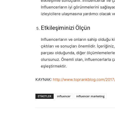
etkileşimle sonuçlanır. Influencerlar ile
Influencerların iyi görünmelerini sağlaya
izleyicilere ulaşmasına yardımcı olacak 
Etkileşiminizi Ölçün
Influencerların ve onların sahip olduğu kitl
çıktıları ve sonuçları önemlidir. İçeriğiniz,
parçası olduğunda, diğer ölçümlemelerle 
olursunuz. Önemli olan, influencerlarla ç
eşleştirmektir.
KAYNAK:
http://www.toprankblog.com/2017
ETIKETLER
influencer
influencer marketing