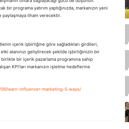
 çalışmanın onlara sağlayacağı gücü de düşünün.
cak bir programa yatırım yaptığınızda, markanızın yeni
ve paylaşmaya ilham verecektir.
enin içerik işbirliğine göre sağladıkları girdileri,
 etki alanınızı geliştirecek şekilde işbirliğinizin bir
birlikte bir içerik pazarlama programına sahip
alışan KPI’ları markanızın işletme hedeflerine
/09/learn-influencer-marketing-5-ways/