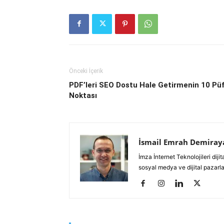
Önceki İçerik
PDF’leri SEO Dostu Hale Getirmenin 10 Pü
Noktası
İsmail Emrah Demiray
İmza İnternet Teknolojileri di
sosyal medya ve dijital pazarl