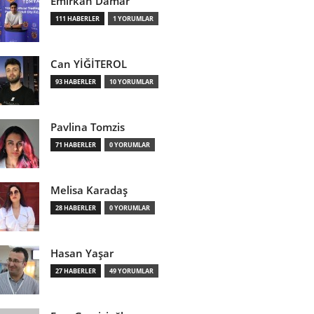
Emirkan Damar
111 HABERLER
1 YORUMLAR
Can YİĞİTEROL
93 HABERLER
10 YORUMLAR
Pavlina Tomzis
71 HABERLER
0 YORUMLAR
Melisa Karadaş
28 HABERLER
0 YORUMLAR
Hasan Yaşar
27 HABERLER
49 YORUMLAR