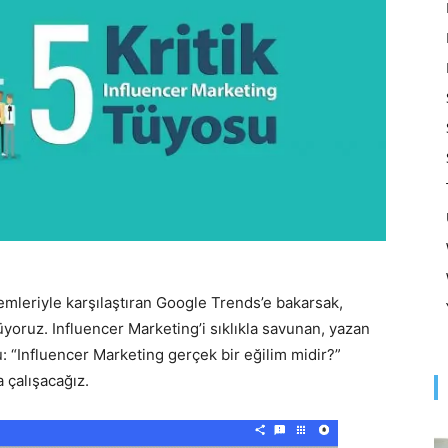
Optimizasyonu
ve
Pazarlaması
emleriyle karşılaştıran Google Trends’e bakarsak,
oruz. Influencer Marketing’i sıklıkla savunan, yazan
ru: “Influencer Marketing gerçek bir eğilim midir?”
 çalışacağız.
–