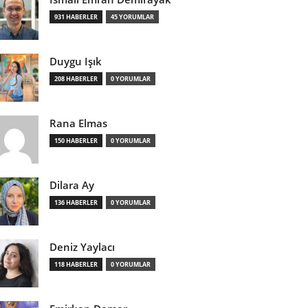
931 HABERLER
45 YORUMLAR
Duygu Işık
208 HABERLER
0 YORUMLAR
Rana Elmas
150 HABERLER
0 YORUMLAR
Dilara Ay
136 HABERLER
0 YORUMLAR
Deniz Yaylacı
118 HABERLER
0 YORUMLAR