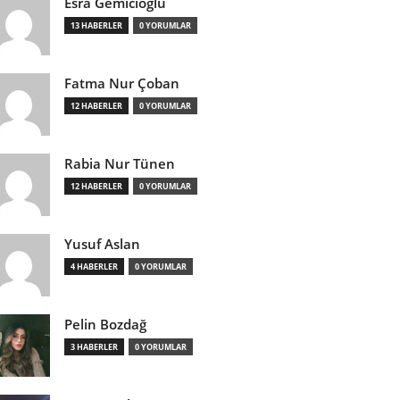
Esra Gemicioğlu
13 HABERLER
0 YORUMLAR
Fatma Nur Çoban
12 HABERLER
0 YORUMLAR
Rabia Nur Tünen
12 HABERLER
0 YORUMLAR
Yusuf Aslan
4 HABERLER
0 YORUMLAR
Pelin Bozdağ
3 HABERLER
0 YORUMLAR