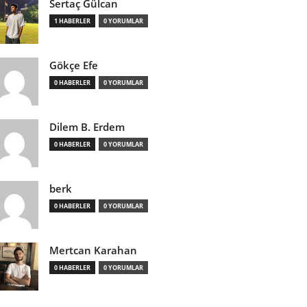
Sertaç Gülcan
1 HABERLER
0 YORUMLAR
Gökçe Efe
0 HABERLER
0 YORUMLAR
Dilem B. Erdem
0 HABERLER
0 YORUMLAR
berk
0 HABERLER
0 YORUMLAR
Mertcan Karahan
0 HABERLER
0 YORUMLAR