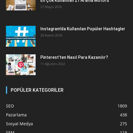
En Çok Kullanılan 21 Arama Motoru
27 Mayıs 2016
Instagram’da Kullanılan Popüler Hashtagler
20 Kasım 2018
Pinterest’ten Nasıl Para Kazanılır?
11 Ağustos 2022
POPÜLER KATEGORİLER
SEO
1809
Pazarlama
438
Sosyal Medya
275
SEM
119