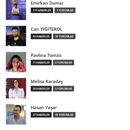
Emirkan Damar
111 HABERLER
1 YORUMLAR
Can YİĞİTEROL
93 HABERLER
10 YORUMLAR
Pavlina Tomzis
71 HABERLER
0 YORUMLAR
Melisa Karadaş
28 HABERLER
0 YORUMLAR
Hasan Yaşar
27 HABERLER
49 YORUMLAR