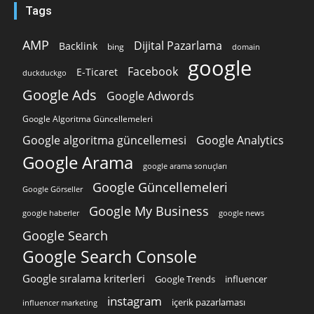
Tags
AMP
Dijital Pazarlama
Backlink
bing
domain
google
Facebook
E-Ticaret
duckduckgo
Google Ads
Google Adwords
Google Algoritma Güncellemeleri
Google algoritma güncellemesi
Google Analytics
Google Arama
google arama sonuçları
Google Güncellemeleri
Google Görseller
Google My Business
google news
google haberler
Google Search
Google Search Console
Google sıralama kriterleri
Google Trends
influencer
instagram
içerik pazarlaması
influencer marketing