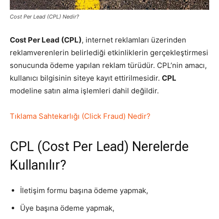
Cost Per Lead (CPL) Nedir?
Pazarlaması
Cost Per Lead (CPL)
, internet reklamları üzerinden
reklamverenlerin belirlediği etkinliklerin gerçekleştirmesi
–
sonucunda ödeme yapılan reklam türüdür. CPL’nin amacı,
kullanıcı bilgisinin siteye kayıt ettirilmesidir.
CPL
modeline satın alma işlemleri dahil değildir.
SEO,
Tıklama Sahtekarlığı (Click Fraud) Nedir?
CPL (Cost Per Lead) Nerelerde
SEM,
Kullanılır?
İletişim formu başına ödeme yapmak,
ASO,
Üye başına ödeme yapmak,