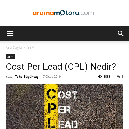
Arama
Ana Sayfa
SEM
SEM
Motoru
Cost Per Lead (CPL) Nedir?
Yazar
Taha Büyüktaş
-
7 Ocak 2019
1088
1
Optimizasyonu
ve