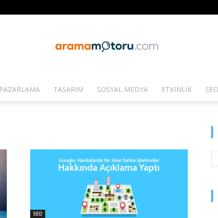
PAZARLAMA
TASARIM
SOSYAL MEDYA
ETKINLIK
SEO
Arama
Motoru
SEO