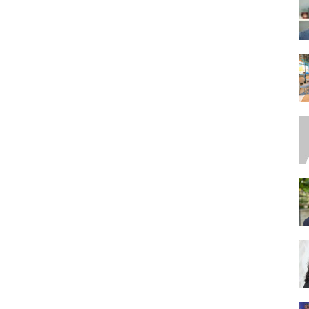
SEO,
SEM,
ASO,