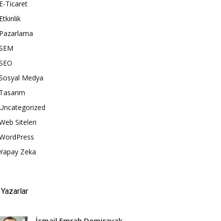
E-Ticaret
Etkinlik
Pazarlama
SEM
SEO
Sosyal Medya
Tasarım
Uncategorized
Web Siteleri
WordPress
Yapay Zeka
Yazarlar
İsmail Emrah Demirayak