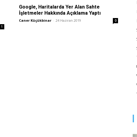
Optimizasyonu
Google, Haritalarda Yer Alan Sahte
İşletmeler Hakkında Açıklama Yaptı
Caner Küçükbinar
-
24 Haziran 2019
0
1
ve
Pazarlaması
–