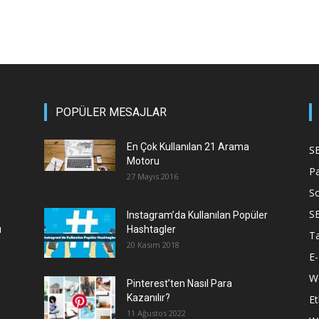
POPÜLER MESAJLAR
En Çok Kullanılan 21 Arama
S
Motoru
P
27 Mayıs 2016
S
S
Instagram’da Kullanılan Popüler
ı
Hashtagler
T
20 Kasım 2018
E-
We
Pinterest’ten Nasıl Para
Kazanılır?
Et
11 Ağustos 2022