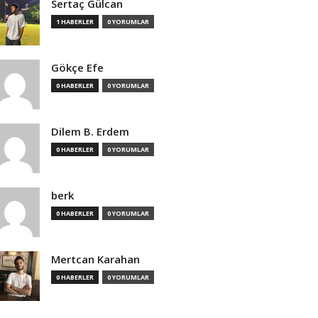
Sertaç Gülcan
1 HABERLER
0 YORUMLAR
Gökçe Efe
0 HABERLER
0 YORUMLAR
Dilem B. Erdem
0 HABERLER
0 YORUMLAR
berk
0 HABERLER
0 YORUMLAR
Mertcan Karahan
0 HABERLER
0 YORUMLAR