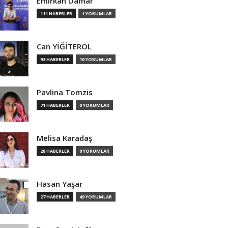
Emirkan Damar
111 HABERLER
1 YORUMLAR
Can YİĞİTEROL
93 HABERLER
10 YORUMLAR
Pavlina Tomzis
71 HABERLER
0 YORUMLAR
Melisa Karadaş
28 HABERLER
0 YORUMLAR
Hasan Yaşar
27 HABERLER
49 YORUMLAR