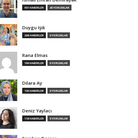
931 HABERLER
45 YORUMLAR
Duygu Işık
208 HABERLER
0 YORUMLAR
Rana Elmas
150 HABERLER
0 YORUMLAR
Dilara Ay
136 HABERLER
0 YORUMLAR
Deniz Yaylacı
118 HABERLER
0 YORUMLAR