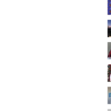
Tasarım,
UI/UX