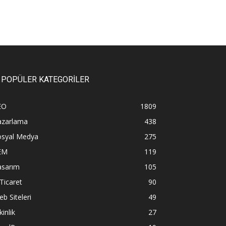
POPÜLER KATEGORİLER
EO
1809
azarlama
438
osyal Medya
275
EM
119
asarım
105
Ticaret
90
b Siteleri
49
kinlik
27