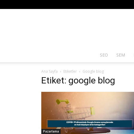
SEO
SEM
Ana Sayfa
Etiketler
Google blog
Etiket: google blog
Pazarlama