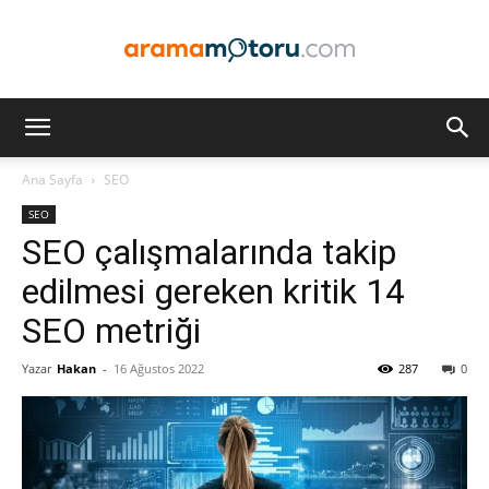
Arama
Ana Sayfa
SEO
SEO
Motoru
SEO çalışmalarında takip
edilmesi gereken kritik 14
SEO metriği
Optimizasyonu
Yazar
Hakan
-
16 Ağustos 2022
287
0
ve