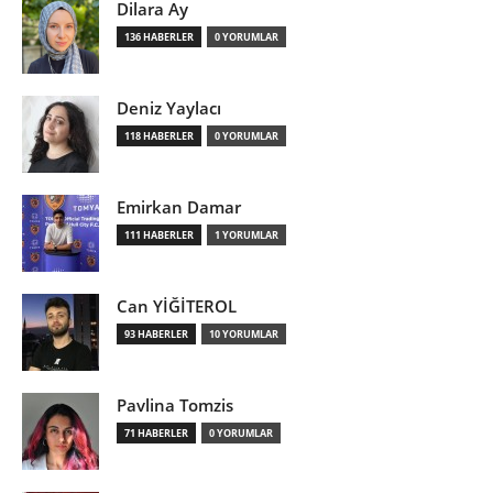
Dilara Ay
136 HABERLER
0 YORUMLAR
Deniz Yaylacı
118 HABERLER
0 YORUMLAR
Emirkan Damar
111 HABERLER
1 YORUMLAR
Can YİĞİTEROL
93 HABERLER
10 YORUMLAR
Pavlina Tomzis
71 HABERLER
0 YORUMLAR