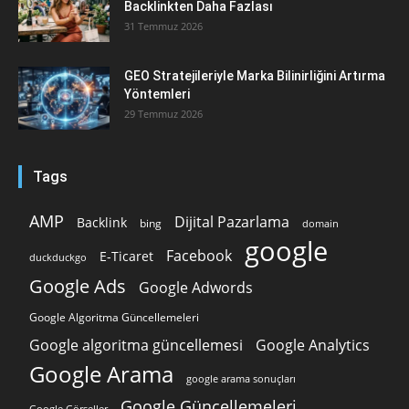
Backlinkten Daha Fazlası
31 Temmuz 2026
GEO Stratejileriyle Marka Bilinirliğini Artırma
Yöntemleri
29 Temmuz 2026
Tags
AMP
Dijital Pazarlama
Backlink
bing
domain
google
Facebook
E-Ticaret
duckduckgo
Google Ads
Google Adwords
Google Algoritma Güncellemeleri
Google algoritma güncellemesi
Google Analytics
Google Arama
google arama sonuçları
Google Güncellemeleri
Google Görseller