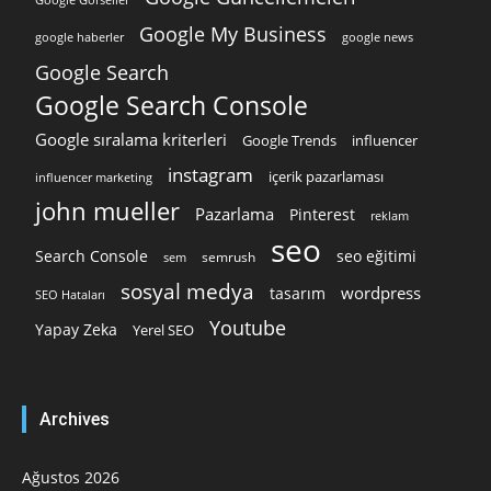
Google My Business
google news
google haberler
Google Search
Google Search Console
Google sıralama kriterleri
Google Trends
influencer
instagram
içerik pazarlaması
influencer marketing
john mueller
Pazarlama
Pinterest
reklam
seo
Search Console
seo eğitimi
semrush
sem
sosyal medya
wordpress
tasarım
SEO Hataları
Youtube
Yapay Zeka
Yerel SEO
Archives
Ağustos 2026