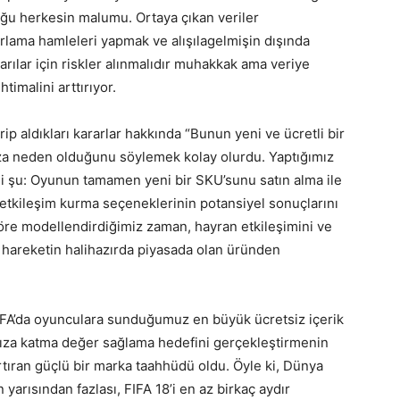
uğu herkesin malumu. Ortaya çıkan veriler
lama hamleleri yapmak ve alışılagelmişin dışında
arılar için riskler alınmalıdır muhakkak ama veriye
timalini arttırıyor.
ip aldıkları kararlar hakkında “Bunun yeni ve ücretli bir
ıza neden olduğunu söylemek kolay olurdu. Yaptığımız
ni şu: Oyunun tamamen yeni bir SKU’sunu satın alma ile
etkileşim kurma seçeneklerinin potansiyel sonuçlarını
 göre modellendirdiğimiz zaman, hayran etkileşimini ve
hareketin halihazırda piyasada olan üründen
FIFA’da oyunculara sunduğumuz en büyük ücretsiz içerik
mıza katma değer sağlama hedefini gerçekleştirmenin
i artıran güçlü bir marka taahhüdü oldu. Öyle ki, Dünya
 yarısından fazlası, FIFA 18’i en az birkaç aydır