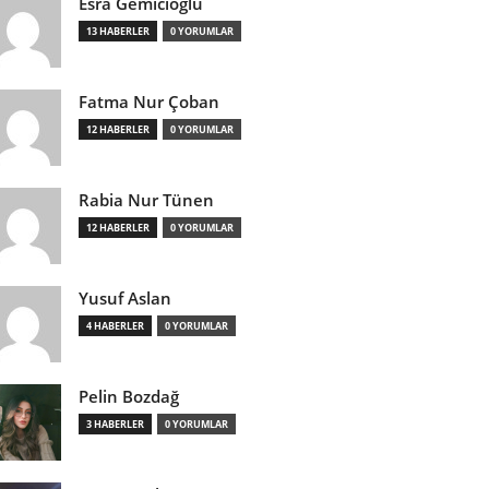
Esra Gemicioğlu
13 HABERLER
0 YORUMLAR
Fatma Nur Çoban
12 HABERLER
0 YORUMLAR
Rabia Nur Tünen
12 HABERLER
0 YORUMLAR
Yusuf Aslan
4 HABERLER
0 YORUMLAR
Pelin Bozdağ
3 HABERLER
0 YORUMLAR