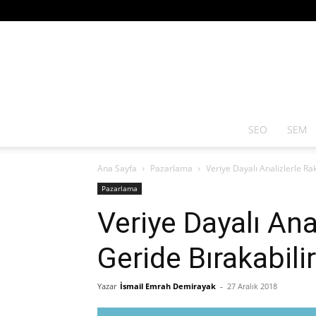
SEO
SEM
Ana Sayfa
Pazarlama
Veriye Dayalı Analizlerle Rak
Pazarlama
Veriye Dayalı Anal
Geride Bırakabilir
Yazar
İsmail Emrah Demirayak
-
27 Aralık 2018