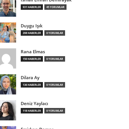
931 HABERLER
45 YORUMLAR
Duygu Işık
208 HABERLER
0 YORUMLAR
Rana Elmas
150 HABERLER
0 YORUMLAR
Dilara Ay
136 HABERLER
0 YORUMLAR
Deniz Yaylacı
118 HABERLER
0 YORUMLAR