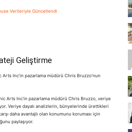
use Verileriyle Güncellendi
SEO,
ateji Geliştirme
SEM,
ic Arts Inc’in pazarlama müdürü Chris Bruzzo’nun
onic Arts Inc’in pazarlama müdürü Chris Bruzzo, veriye
ASO,
yor. Veriye dayalı analizlerin, bünyelerinde ürettikleri
e karşı daha avantajlı olan konumunu koruması için
uğunu paylaşıyor.