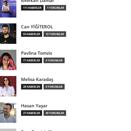
Emirkan Damar
111 HABERLER
1 YORUMLAR
Can YİĞİTEROL
93 HABERLER
10 YORUMLAR
Pavlina Tomzis
71 HABERLER
0 YORUMLAR
Melisa Karadaş
28 HABERLER
0 YORUMLAR
Hasan Yaşar
27 HABERLER
49 YORUMLAR