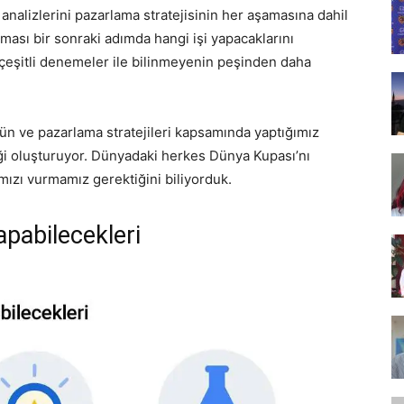
i analizlerini pazarlama stratejisinin her aşamasına dahil
Tasarım,
ması bir sonraki adımda hangi işi yapacaklarını
 çeşitli denemeler ile bilinmeyenin peşinden daha
ün ve pazarlama stratejileri kapsamında yaptığımız
UI/UX
ği oluşturuyor. Dünyadaki herkes Dünya Kupası’nı
mızı vurmamız gerektiğini biliyorduk.
apabilecekleri