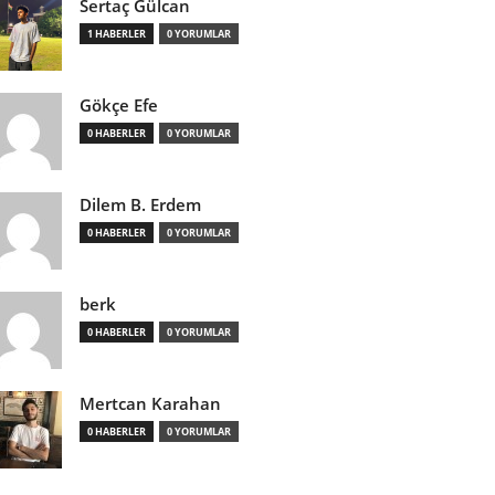
Sertaç Gülcan
1 HABERLER
0 YORUMLAR
Gökçe Efe
0 HABERLER
0 YORUMLAR
Dilem B. Erdem
0 HABERLER
0 YORUMLAR
berk
0 HABERLER
0 YORUMLAR
Mertcan Karahan
0 HABERLER
0 YORUMLAR