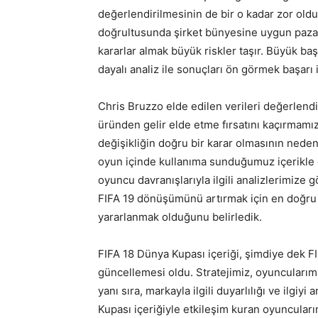
değerlendirilmesinin de bir o kadar zor old
doğrultusunda şirket bünyesine uygun pazar
kararlar almak büyük riskler taşır. Büyük baş
dayalı analiz ile sonuçları ön görmek başarı ih
Chris Bruzzo elde edilen verileri değerlendir
üründen gelir elde etme fırsatını kaçırmam
değişikliğin doğru bir karar olmasının nede
oyun içinde kullanıma sunduğumuz içerikle 
oyuncu davranışlarıyla ilgili analizlerimize
FIFA 19 dönüşümünü artırmak için en doğru 
yararlanmak olduğunu belirledik.
FIFA 18 Dünya Kupası içeriği, şimdiye dek 
güncellemesi oldu. Stratejimiz, oyuncuları
yanı sıra, markayla ilgili duyarlılığı ve ilgiy
Kupası içeriğiyle etkileşim kuran oyuncuların