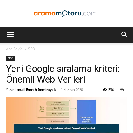
Arama
Ana Sayfa
SEO
SEO
Motoru
Yeni Google sıralama kriteri:
Önemli Web Verileri
Yazar
İsmail Emrah Demirayak
-
4 Haziran 2020
336
1
Optimizasyonu
ve