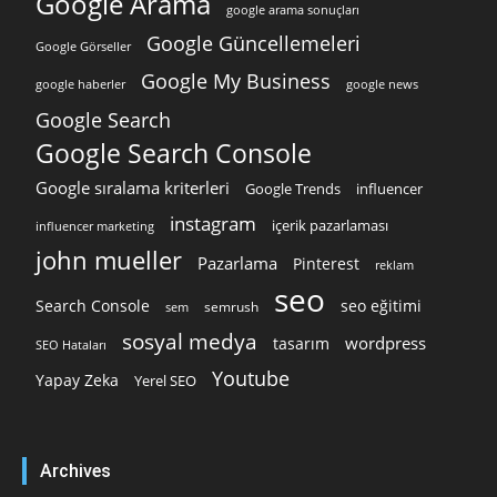
Google Arama
google arama sonuçları
Google Güncellemeleri
Google Görseller
Google My Business
google news
google haberler
Google Search
Google Search Console
Google sıralama kriterleri
Google Trends
influencer
instagram
içerik pazarlaması
influencer marketing
john mueller
Pazarlama
Pinterest
reklam
seo
Search Console
seo eğitimi
semrush
sem
sosyal medya
wordpress
tasarım
SEO Hataları
Youtube
Yapay Zeka
Yerel SEO
Archives