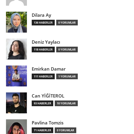
Dilara Ay
136 HABERLER
0 YORUMLAR
Deniz Yaylacı
118 HABERLER
0 YORUMLAR
Emirkan Damar
111 HABERLER
1 YORUMLAR
Can YİĞİTEROL
93 HABERLER
10 YORUMLAR
Pavlina Tomzis
71 HABERLER
0 YORUMLAR