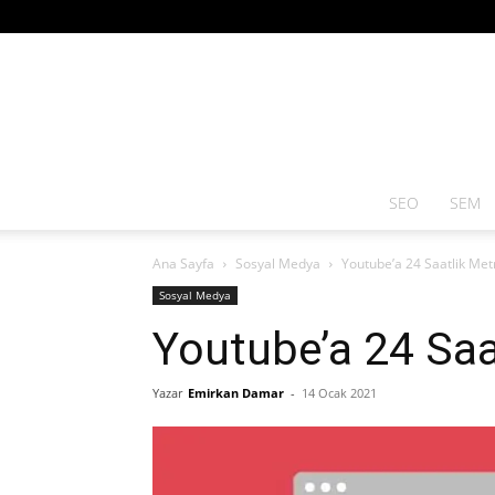
SEO
SEM
Ana Sayfa
Sosyal Medya
Youtube’a 24 Saatlik Metr
Sosyal Medya
Youtube’a 24 Saat
Yazar
Emirkan Damar
-
14 Ocak 2021