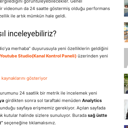
sergilediğini görüntüleyebilecekler. Genel
bir videonun da 24 saatte göstermiş olduğu performans
llik ile artık mümkün hale geldi.
SEO,
l inceleyebiliriz?
io’ya merhaba” duyurusuyla yeni özelliklerin geldiğini
Youtube Studio(Kanal Kontrol Paneli)
üzerinden yeni
SEM,
 kaynaklarını gösteriyor
durumunu 24 saatlik bir metrik ile incelemek yeni
ASO,
ya
girdikten sonra sol taraftaki menüden
Analytics
ulunduğu sayfaya erişmemiz gerekiyor. Açılan sayfada
ak kutular halinde sizlere sunuluyor. Burada
sağ üstte
t”
seçeneğine tıklamalısınız.