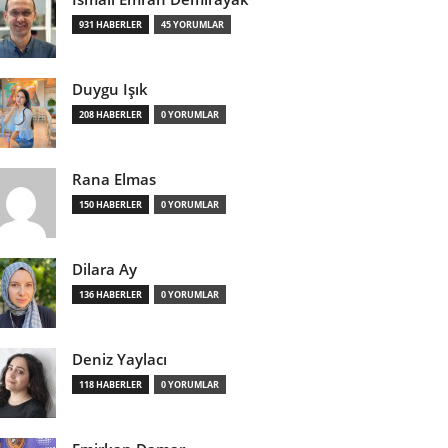
931 HABERLER
45 YORUMLAR
Duygu Işık
208 HABERLER
0 YORUMLAR
Rana Elmas
150 HABERLER
0 YORUMLAR
Dilara Ay
136 HABERLER
0 YORUMLAR
Deniz Yaylacı
118 HABERLER
0 YORUMLAR