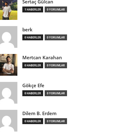
Sertaç Gülcan
1 HABERLER
0 YORUMLAR
berk
0 HABERLER
0 YORUMLAR
Mertcan Karahan
0 HABERLER
0 YORUMLAR
Gökçe Efe
0 HABERLER
0 YORUMLAR
Dilem B. Erdem
0 HABERLER
0 YORUMLAR