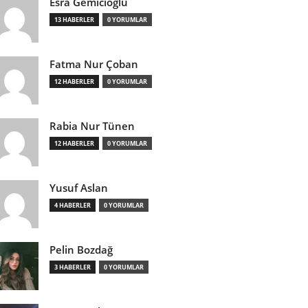
Esra Gemicioğlu
13 HABERLER
0 YORUMLAR
Fatma Nur Çoban
12 HABERLER
0 YORUMLAR
Rabia Nur Tünen
12 HABERLER
0 YORUMLAR
Yusuf Aslan
4 HABERLER
0 YORUMLAR
Pelin Bozdağ
3 HABERLER
0 YORUMLAR