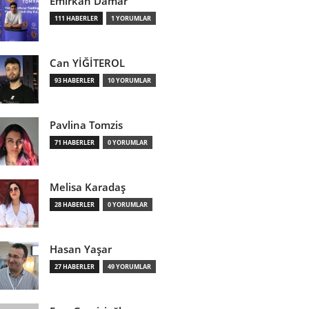
Emirkan Damar
111 HABERLER
1 YORUMLAR
Can YİĞİTEROL
93 HABERLER
10 YORUMLAR
Pavlina Tomzis
71 HABERLER
0 YORUMLAR
Melisa Karadaş
28 HABERLER
0 YORUMLAR
Hasan Yaşar
27 HABERLER
49 YORUMLAR