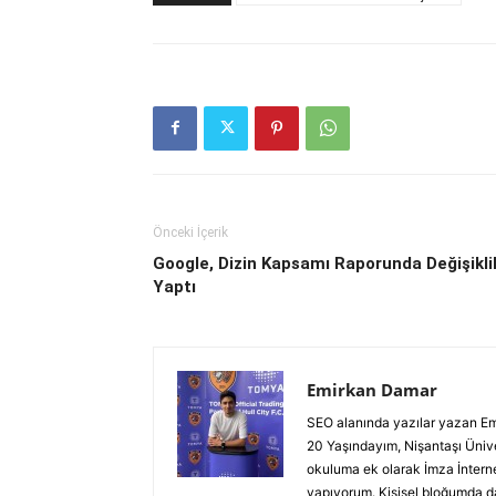
Önceki İçerik
Google, Dizin Kapsamı Raporunda Değişikli
Yaptı
Emirkan Damar
SEO alanında yazılar yazan Emirk
20 Yaşındayım, Nişantaşı Üniver
okuluma ek olarak İmza İnterne
yapıyorum. Kişisel bloğumda da