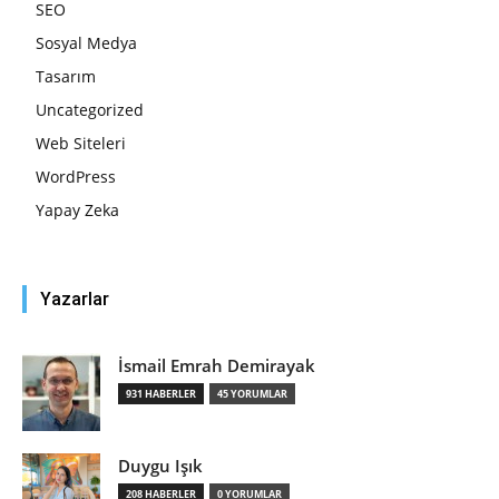
SEO
Sosyal Medya
Tasarım
Uncategorized
Web Siteleri
WordPress
Yapay Zeka
Yazarlar
İsmail Emrah Demirayak
931 HABERLER
45 YORUMLAR
Duygu Işık
208 HABERLER
0 YORUMLAR