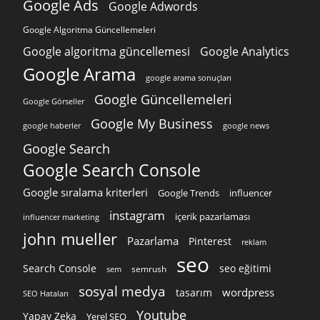
Google Ads
Google Adwords
Google Algoritma Güncellemeleri
Google algoritma güncellemesi
Google Analytics
Google Arama
google arama sonuçları
Google Güncellemeleri
Google Görseller
Google My Business
google news
google haberler
Google Search
Google Search Console
Google sıralama kriterleri
Google Trends
influencer
instagram
içerik pazarlaması
influencer marketing
john mueller
Pazarlama
Pinterest
reklam
seo
Search Console
seo eğitimi
semrush
sem
sosyal medya
wordpress
tasarım
SEO Hataları
Youtube
Yapay Zeka
Yerel SEO