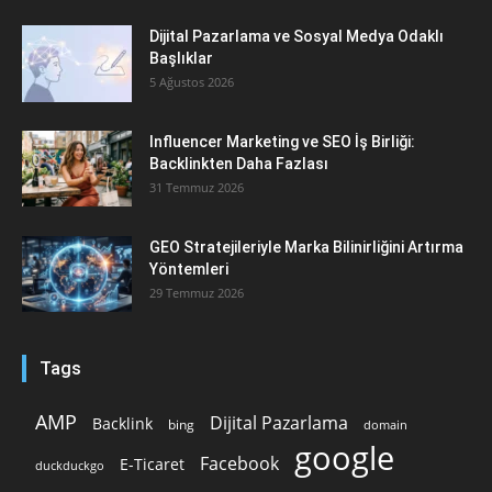
Dijital Pazarlama ve Sosyal Medya Odaklı
Başlıklar
5 Ağustos 2026
Influencer Marketing ve SEO İş Birliği:
Backlinkten Daha Fazlası
31 Temmuz 2026
GEO Stratejileriyle Marka Bilinirliğini Artırma
Yöntemleri
29 Temmuz 2026
Tags
AMP
Dijital Pazarlama
Backlink
bing
domain
google
Facebook
E-Ticaret
duckduckgo