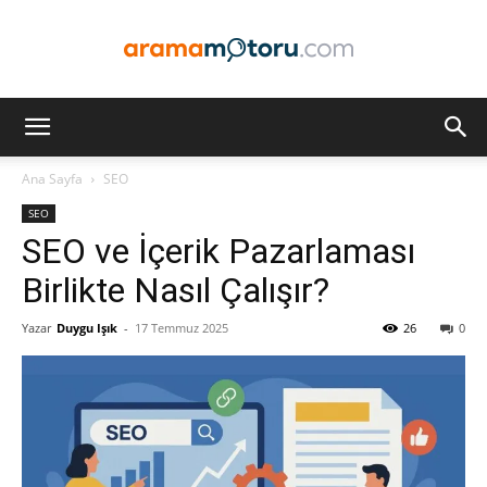
Arama
Ana Sayfa
SEO
SEO
Motoru
SEO ve İçerik Pazarlaması
Birlikte Nasıl Çalışır?
Yazar
Duygu Işık
-
17 Temmuz 2025
26
0
Optimizasyonu
ve